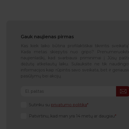
Gauk naujienas pirmas
Kas kiek laiko būtina profilaktiškai tikrintis sveikatą
Kada metas skiepytis nuo gripo? Prenumeruokit
naujienlaiškį, kad svarbiausi priminimai į Jūsų pašt
dėžutę atkeliautų laiku. Sulauksite ne tik naudingo
informacijos kaip rūpintis savo sveikata, bet ir geriausi
pasiūlymų bei akcijų.
Sutinku su
privatumo politika
Patvirtinu, kad man yra 14 metų ar daugiau