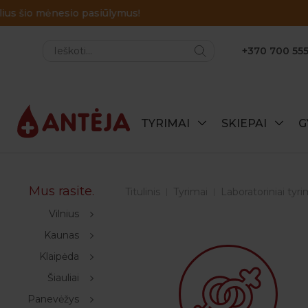
+370 700 555
TYRIMAI
SKIEPAI
G
Mus rasite.
Titulinis
Tyrimai
Laboratoriniai tyri
Vilnius
Kaunas
Klaipėda
Šiauliai
Panevėžys