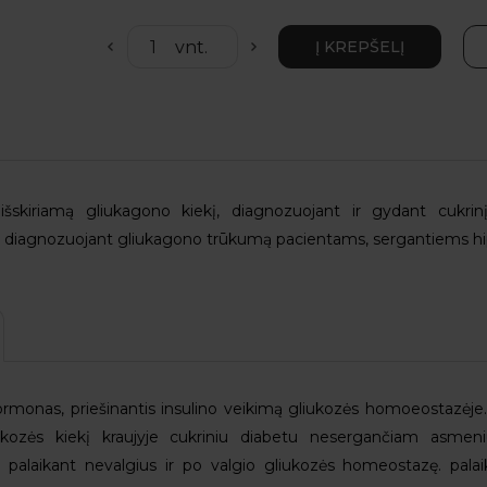
išskiriamą gliukagono kiekį, diagnozuojant ir gydant cukrinį
ir diagnozuojant gliukagono trūkumą pacientams, sergantiems hi
ormonas, priešinantis insulino veikimą gliukozės homoeostazėje.
ukozės kiekį kraujyje cukriniu diabetu nesergančiam asmen
palaikant nevalgius ir po valgio gliukozės homeostazę. palaiky