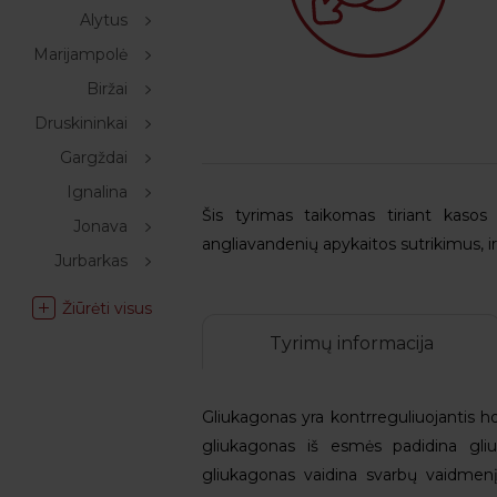
Alytus
Marijampolė
Biržai
Druskininkai
Gargždai
Ignalina
Šis tyrimas taikomas tiriant kasos 
Jonava
angliavandenių apykaitos sutrikimus, 
Jurbarkas
Žiūrėti visus
Tyrimų informacija
Gliukagonas yra kontrreguliuojantis h
gliukagonas iš esmės padidina gli
gliukagonas vaidina svarbų vaidmenį 