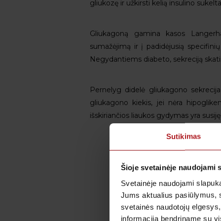
gliukozę ir užkirsti kelią insulino sukelt
Gliukagoną gamina kasos Langerhan
sumažėjimą ir į padidėjusią specifini
Negydantiems diabeto, sekreciją skatin
Pernelyg didelė gliukagono sekrecija 
gliukagono kiekis, jei nėra hipoglike
išskiriančios liaukos gydymas yra susi
Sutikimas
Šioje svetainėje naudojami 
Svetainėje naudojami slapuka
Jums aktualius pasiūlymus, 
svetainės naudotojų elgesys,
informaciją bendriname su vis