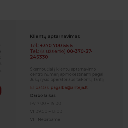
Klientų aptarnavimas
?
Tel.:
+370 700 55 511
Tel.: (iš užsienio)
00-370-37-
e
245330
o
Operatyvumas
s
VIDA
Skambučiai į klientų aptarnavimo
ų
centro numerį apmokestinami pagal
Jūsų ryšio operatoriaus taikomą tarifą.
El. paštas:
pagalba@anteja.lt
Darbo laikas:
I-V 7:00 – 19:00
VI 09:00 – 13:00
VII: Nedirbame