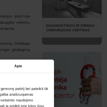
racijos plazmoje
 daugybė veiksnių.
DIAGNOSTIKOS IR DIENOS
vandeniai.
CHIRURGIJOS CENTRAS
eravimą. Padidėjęs
kmingas gliukagoną
Apie
esnę patirtį bei pateikti tik
agalba analizuojamas
 svetainės naudojimo
 ją pridėti prie kitos jūsų