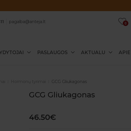
Atraskite specialius šio mėnesio pasiūlymus!
11
pagalba@anteja.lt
0
YDYTOJAI
PASLAUGOS
AKTUALU
API
mai
Hormonų tyrimai
GCG Gliukagonas
GCG Gliukagonas
46.50€