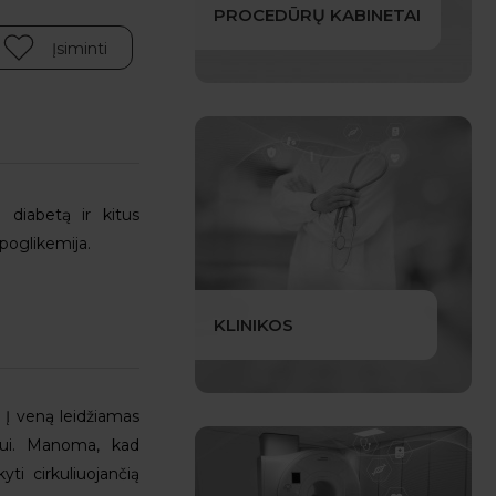
PROCEDŪRŲ KABINETAI
Įsiminti
 diabetą ir kitus
poglikemija.
KLINIKOS
 Į veną leidžiamas
iui. Manoma, kad
ti cirkuliuojančią