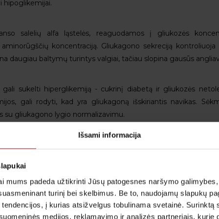
ai hipoglikemijai.
so salelių alfa ląstelės, reaguodamos į gliukozės koncent
ų aminorūgščių koncentraciją. Gliukagono sekreciją kontroliuoja
a daugiau baltymų turintys valgiai, tačiau slopina gausūs anglia
gali sukelti hiperglikemiją - cukrinį diabetą ir gliukozės netol
mijos, gali rodyti, kad yra gliukagoną išskiriantis navikas. Sė
jęs su gliukagono lygio normalizavimu.
Išsami informacija
slapukai
i mums padeda užtikrinti Jūsų patogesnes naršymo galimybes, ger
suasmeninant turinį bei skelbimus. Be to, naudojamų slapukų p
 tendencijos, į kurias atsižvelgus tobulinama svetainė. Surinktą
uomeninės medijos, reklamavimo ir analizės partneriais, kurie gali