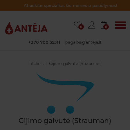
Atraskite specialius šio mėnesio pasiūlymus!
0
0
+370 700 55511
pagalba@anteja.lt
Titulinis
Gijimo galvutė (Strauman)
Gijimo galvutė (Strauman)