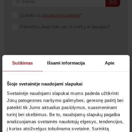
Sutinku su
privatumo politika
Patvirtinu, kad man yra 14 metų ar daugiau
Klientų aptarnavimas
Sutikimas
Išsami informacija
Apie
Tel.:
+370 700 55 511
Tel.: (iš užsienio)
00-370-37-245330
Šioje svetainėje naudojami slapukai
Skambučiai į klientų aptarnavimo centro numerį
Svetainėje naudojami slapukai mums padeda užtikrinti
apmokestinami pagal Jūsų ryšio operatoriaus
taikomą tarifą.
Jūsų patogesnes naršymo galimybes, geresnę patirtį bei
pateikti tik Jums aktualius pasiūlymus, suasmeninant
El. paštas:
pagalba@anteja.lt
turinį bei skelbimus. Be to, naudojamų slapukų pagalba
Darbo laikas:
analizuojamas svetainės naudotojų elgesys, tendencijos,
I-V 7:00 – 19:00
į kurias atsižvelgus tobulinama svetainė. Surinktą