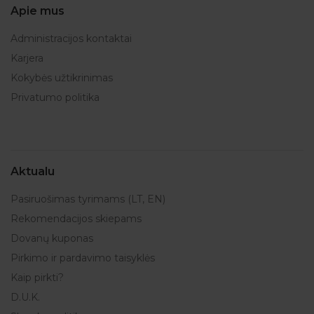
Apie mus
Administracijos kontaktai
Karjera
Kokybės užtikrinimas
Privatumo politika
Aktualu
Pasiruošimas tyrimams (LT, EN)
Rekomendacijos skiepams
Dovanų kuponas
Pirkimo ir pardavimo taisyklės
Kaip pirkti?
D.U.K.