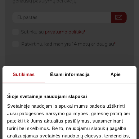
geriausių pasiūlymų bei akcijų.
Sutinku su
privatumo politika
Patvirtinu, kad man yra 14 metų ar daugiau
Sutikimas
Išsami informacija
Apie
Klientų aptarnavimas
Tel.:
+370 700 55 511
Tel.: (iš užsienio)
00-370-37-245330
Šioje svetainėje naudojami slapukai
Svetainėje naudojami slapukai mums padeda užtikrinti
Skambučiai į klientų aptarnavimo centro numerį
Jūsų patogesnes naršymo galimybes, geresnę patirtį bei
apmokestinami pagal Jūsų ryšio operatoriaus
taikomą tarifą.
pateikti tik Jums aktualius pasiūlymus, suasmeninant
turinį bei skelbimus. Be to, naudojamų slapukų pagalba
El. paštas:
pagalba@anteja.lt
analizuojamas svetainės naudotojų elgesys, tendencijos,
Darbo laikas: