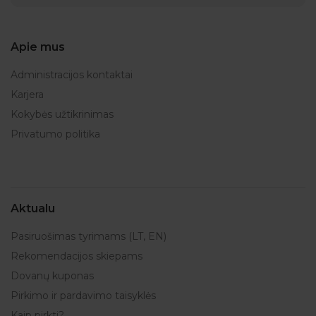
Apie mus
Administracijos kontaktai
Karjera
Kokybės užtikrinimas
Privatumo politika
Aktualu
Pasiruošimas tyrimams (LT, EN)
Rekomendacijos skiepams
Dovanų kuponas
Pirkimo ir pardavimo taisyklės
Kaip pirkti?