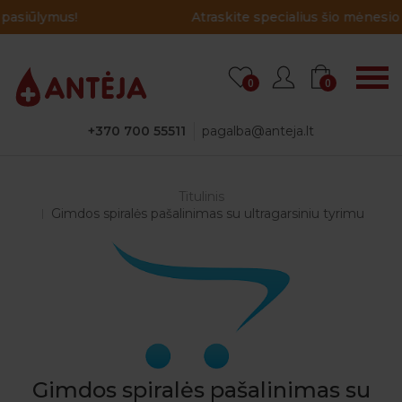
Atraskite specialius šio mėnesio pasiūlymus!
0
0
+370 700 55511
pagalba@anteja.lt
Titulinis
Gimdos spiralės pašalinimas su ultragarsiniu tyrimu
Gimdos spiralės pašalinimas su