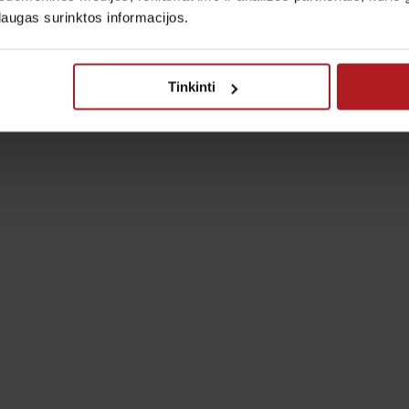
laugas surinktos informacijos.
Tinkinti