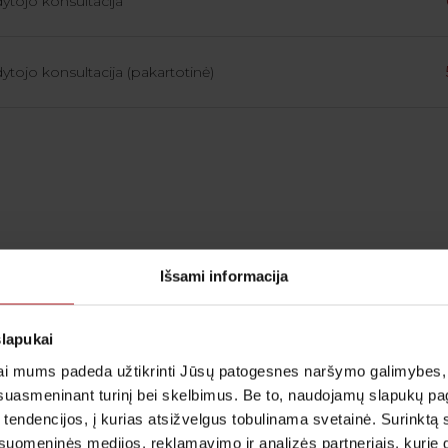
dytojo konsultacija
dytojo konsultacija (pakartotinė)
Išsami informacija
slapukai
i mums padeda užtikrinti Jūsų patogesnes naršymo galimybes, ger
suasmeninant turinį bei skelbimus. Be to, naudojamų slapukų p
 tendencijos, į kurias atsižvelgus tobulinama svetainė. Surinktą
uomeninės medijos, reklamavimo ir analizės partneriais, kurie gali