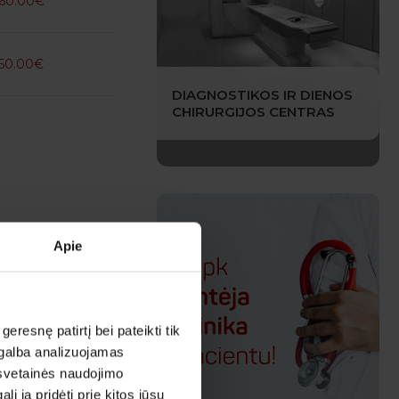
60.00€
50.00€
DIAGNOSTIKOS IR DIENOS
CHIRURGIJOS CENTRAS
Apie
esnę patirtį bei pateikti tik
agalba analizuojamas
 svetainės naudojimo
 ją pridėti prie kitos jūsų