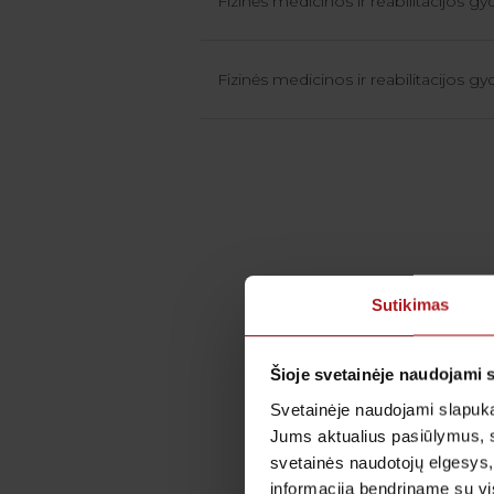
Fizinės medicinos ir reabilitacijos gy
Fizinės medicinos ir reabilitacijos gy
Sutikimas
Šioje svetainėje naudojami 
Svetainėje naudojami slapuka
Jums aktualius pasiūlymus, 
svetainės naudotojų elgesys,
informaciją bendriname su vis