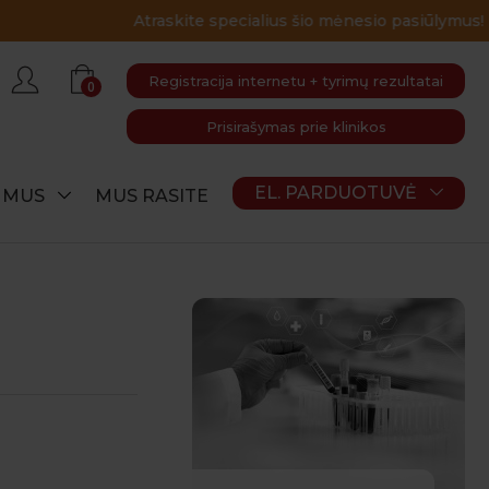
Registracija internetu + tyrimų rezultatai
0
Prisirašymas prie klinikos
EL. PARDUOTUVĖ
E MUS
MUS RASITE