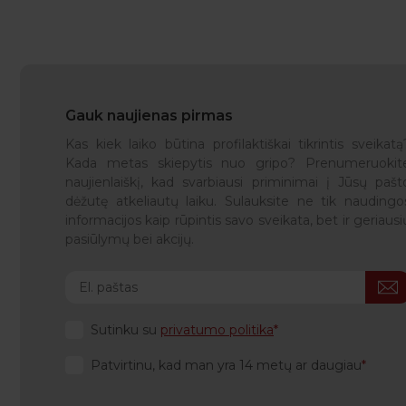
Gauk naujienas pirmas
Kas kiek laiko būtina profilaktiškai tikrintis sveikatą
Kada metas skiepytis nuo gripo? Prenumeruokit
naujienlaiškį, kad svarbiausi priminimai į Jūsų pašt
dėžutę atkeliautų laiku. Sulauksite ne tik naudingo
informacijos kaip rūpintis savo sveikata, bet ir geriausi
pasiūlymų bei akcijų.
Sutinku su
privatumo politika
Patvirtinu, kad man yra 14 metų ar daugiau