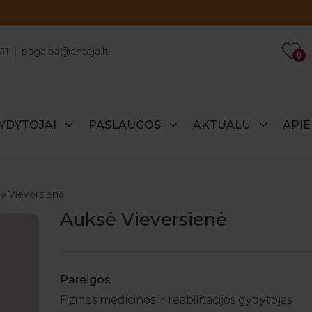
Atraskite specialius šio mėnesio pasiūlymus!
11
pagalba@anteja.lt
0
YDYTOJAI
PASLAUGOS
AKTUALU
API
ė Vieversienė
Auksė Vieversienė
Pareigos
Fizinės medicinos ir reabilitacijos gydytojas