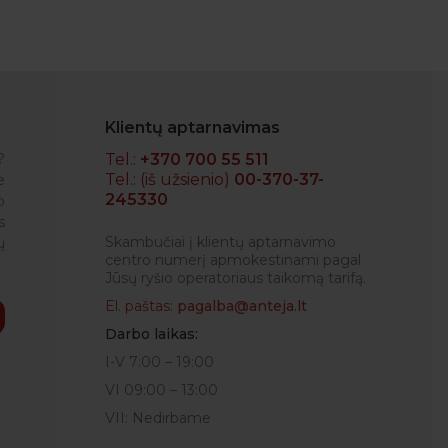
Klientų aptarnavimas
?
Tel.:
+370 700 55 511
Tel.: (iš užsienio)
00-370-37-
e
245330
o
RENATA
s
Skambučiai į klientų aptarnavimo
ų
centro numerį apmokestinami pagal
Jūsų ryšio operatoriaus taikomą tarifą.
El. paštas:
pagalba@anteja.lt
Darbo laikas:
I-V 7:00 – 19:00
VI 09:00 – 13:00
VII: Nedirbame