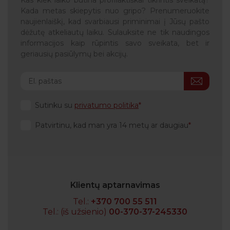
Kada metas skiepytis nuo gripo? Prenumeruokite
naujienlaiškį, kad svarbiausi priminimai į Jūsų pašto
dėžutę atkeliautų laiku. Sulauksite ne tik naudingos
informacijos kaip rūpintis savo sveikata, bet ir
geriausių pasiūlymų bei akcijų.
Sutinku su
privatumo politika
Patvirtinu, kad man yra 14 metų ar daugiau
Klientų aptarnavimas
Tel.:
+370 700 55 511
Tel.: (iš užsienio)
00-370-37-245330