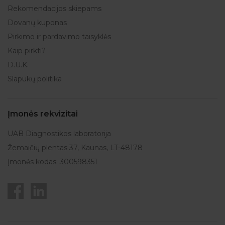
Rekomendacijos skiepams
Dovanų kuponas
Pirkimo ir pardavimo taisyklės
Kaip pirkti?
D.U.K.
Slapukų politika
Įmonės rekvizitai
UAB Diagnostikos laboratorija
Žemaičių plentas 37, Kaunas, LT-48178
Įmonės kodas: 300598351