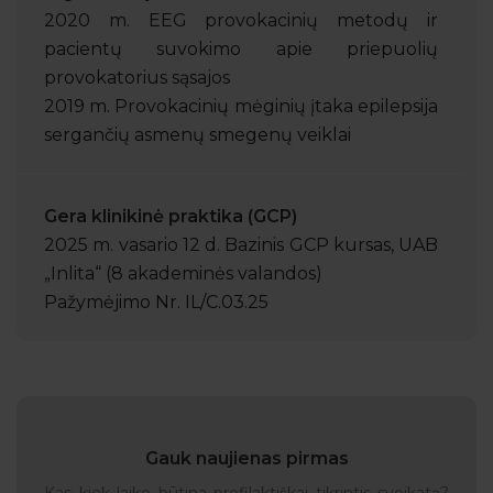
2020 m. EEG provokacinių metodų ir
pacientų suvokimo apie priepuolių
provokatorius sąsajos
2019 m. Provokacinių mėginių įtaka epilepsija
sergančių asmenų smegenų veiklai
Gera klinikinė praktika (GCP)
2025 m. vasario 12 d. Bazinis GCP kursas, UAB
„Inlita“ (8 akademinės valandos)
Pažymėjimo Nr. IL/C.03.25
Gauk naujienas pirmas
Kas kiek laiko būtina profilaktiškai tikrintis sveikatą?