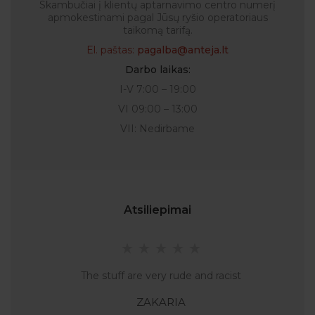
Skambučiai į klientų aptarnavimo centro numerį
apmokestinami pagal Jūsų ryšio operatoriaus
taikomą tarifą.
El. paštas:
pagalba@anteja.lt
Darbo laikas:
I-V 7:00 – 19:00
VI 09:00 – 13:00
VII: Nedirbame
Atsiliepimai
The stuff are very rude and racist
ZAKARIA