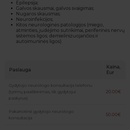
Epilepsija;
Galvos skausmai, galvos svaigimas;
Nugaros skausmas;
Neuroinfekcijos;
Kitos neurologinės patologijos (miego,
atminties, judėjimo sutrikimai, periferinės nervų
sistemos ligos; demielinizuojančios ir
autoimuninės ligos).
Kaina,
Paslauga
Eur
Gydytojo neurologo konsultacija telefonu
(tyrimų paaiškinimas, tik gydytojui
20.00€
paskyrus)
Pakartotinė gydytojo neurologo
50.00€
konsultacija