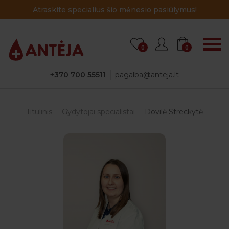
Atraskite specialius šio mėnesio pasiūlymus!
0
0
+370 700 55511
pagalba@anteja.lt
Titulinis
Gydytojai specialistai
Dovilė Streckytė