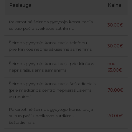
Paslauga
Kaina
Pakartotinė šeimos gydytojo konsultacija
30.00€
su tuo pačiu sveikatos sutrikimu
Šeimos gydytojo konsultacija telefonu
30.00€
prie klinikos neprisirašiusiems asmenims
Šeimos gydytojo konsultacija prie klinikos
nuo
neprisirašiusiems asmenims
65.00€
Šeimos gydytojo konsultacija šeštadieniais
(prie medicinos centro neprisirašiusiems
70.00€
asmenims)
Pakartotinė šeimos gydytojo konsultacija
su tuo pačiu sveikatos sutrikimu
70.00€
šeštadieniais