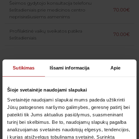
Šeimos gydytojo konsultacija telefonu
šeštadieniais prie medicinos centro
70.00€
neprisirašiusiems asmenims
Profilaktinė vaikų sveikatos patikra
70.00€
šeštadieniais
Sutikimas
Išsami informacija
Apie
Gauk naujienas pirmas
Šioje svetainėje naudojami slapukai
Kas kiek laiko būtina profilaktiškai tikrintis sveikatą?
Svetainėje naudojami slapukai mums padeda užtikrinti
Kada metas skiepytis nuo gripo? Prenumeruokite
Jūsų patogesnes naršymo galimybes, geresnę patirtį bei
naujienlaiškį, kad svarbiausi priminimai į Jūsų pašto
dėžutę atkeliautų laiku. Sulauksite ne tik naudingos
pateikti tik Jums aktualius pasiūlymus, suasmeninant
informacijos kaip rūpintis savo sveikata, bet ir
turinį bei skelbimus. Be to, naudojamų slapukų pagalba
geriausių pasiūlymų bei akcijų.
analizuojamas svetainės naudotojų elgesys, tendencijos,
į kurias atsižvelgus tobulinama svetainė. Surinktą