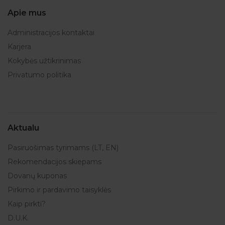
Apie mus
Administracijos kontaktai
Karjera
Kokybės užtikrinimas
Privatumo politika
Aktualu
Pasiruošimas tyrimams (LT, EN)
Rekomendacijos skiepams
Dovanų kuponas
Pirkimo ir pardavimo taisyklės
Kaip pirkti?
D.U.K.