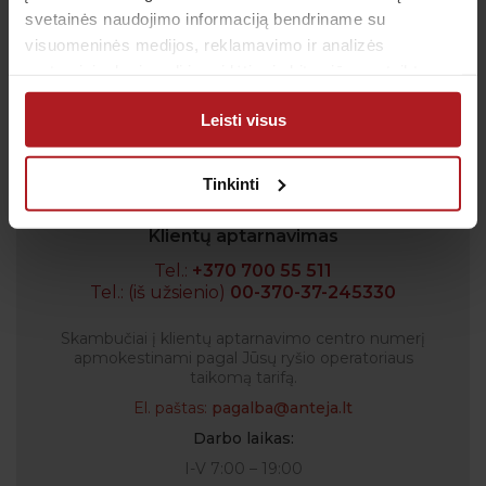
svetainės naudojimo informaciją bendriname su
visuomeninės medijos, reklamavimo ir analizės
Sutinku su
privatumo politika
partneriais, kurie gali ją pridėti prie kitos jūsų pateiktos
arba naudojant paslaugas surinktos informacijos.
Patvirtinu, kad man yra 14 metų ar daugiau
Leisti visus
Tinkinti
Klientų aptarnavimas
Tel.:
+370 700 55 511
Tel.: (iš užsienio)
00-370-37-245330
Skambučiai į klientų aptarnavimo centro numerį
apmokestinami pagal Jūsų ryšio operatoriaus
taikomą tarifą.
El. paštas:
pagalba@anteja.lt
Darbo laikas:
I-V 7:00 – 19:00