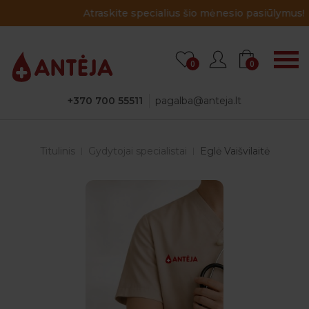
Atraskite specialius šio mėnesio pasiūlymus!
0
0
+370 700 55511
pagalba@anteja.lt
Titulinis
Gydytojai specialistai
Eglė Vaišvilaitė