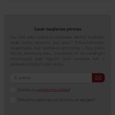
Gauk naujienas pirmas
Kas kiek laiko būtina profilaktiškai tikrintis sveikatą?
Kada metas skiepytis nuo gripo? Prenumeruokite
naujienlaiškį, kad svarbiausi priminimai į Jūsų pašto
dėžutę atkeliautų laiku. Sulauksite ne tik naudingos
informacijos kaip rūpintis savo sveikata, bet ir
geriausių pasiūlymų bei akcijų.
Sutinku su
privatumo politika
Patvirtinu, kad man yra 14 metų ar daugiau