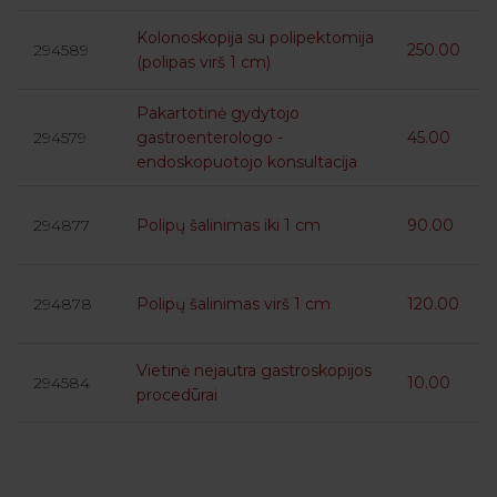
Kolonoskopija su polipektomija
294589
250.00
(polipas virš 1 cm)
Pakartotinė gydytojo
294579
gastroenterologo -
45.00
endoskopuotojo konsultacija
294877
Polipų šalinimas iki 1 cm
90.00
294878
Polipų šalinimas virš 1 cm
120.00
Vietinė nejautra gastroskopijos
294584
10.00
procedūrai