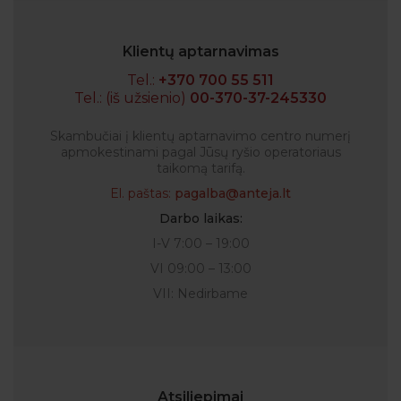
Klientų aptarnavimas
Tel.:
+370 700 55 511
Tel.: (iš užsienio)
00-370-37-245330
Skambučiai į klientų aptarnavimo centro numerį
apmokestinami pagal Jūsų ryšio operatoriaus
taikomą tarifą.
El. paštas:
pagalba@anteja.lt
Darbo laikas:
I-V 7:00 – 19:00
VI 09:00 – 13:00
VII: Nedirbame
Atsiliepimai