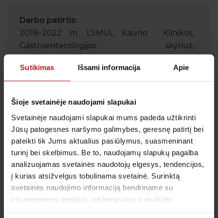
Darbo patirtis:
2018–2022 m. LSMUL Kauno Klinikos,
Gastroenterologijos skyrius,
gastroenterologijos rezidentūros studijos,
Sutikimas
Išsami informacija
Apie
Kaunas;
2019–2022 m. VšĮ Kėdainių ligoninė,
Priėmimo – skubiosios pagalbos skyrius,
Šioje svetainėje naudojami slapukai
medicinos gydytojas;
Svetainėje naudojami slapukai mums padeda užtikrinti
2021–2022 m. LSMUL Kauno Klinikos, COVID
Jūsų patogesnes naršymo galimybes, geresnę patirtį bei
– 19 II terapinis skyrius, medicinos gydytojas,
pateikti tik Jums aktualius pasiūlymus, suasmeninant
Kaunas.
turinį bei skelbimus. Be to, naudojamų slapukų pagalba
analizuojamas svetainės naudotojų elgesys, tendencijos,
Narystė:
į kurias atsižvelgus tobulinama svetainė. Surinktą
Lietuvos Gastroenterologų draugija;
svetainės naudojimo informaciją bendriname su
LSMU gastroenterologijos klinikos ALUMNI
visuomeninės medijos, reklamavimo ir analizės
klubas.
partneriais, kurie gali ją pridėti prie kitos jūsų pateiktos