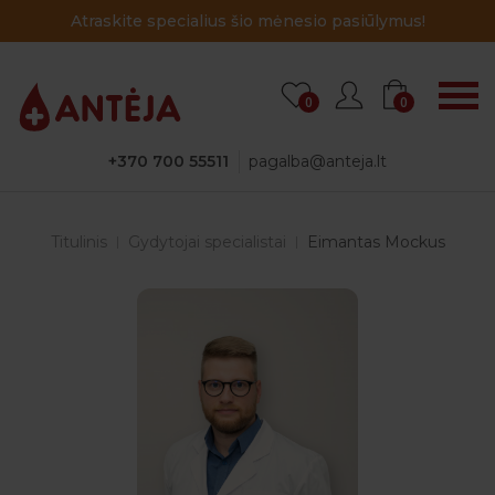
Atraskite specialius šio mėnesio pasiūlymus!
0
0
+370 700 55511
pagalba@anteja.lt
Titulinis
Gydytojai specialistai
Eimantas Mockus