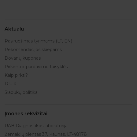
Aktualu
Pasiruošimas tyrimams (LT, EN)
Rekomendacijos skiepams
Dovanų kuponas
Pirkimo ir pardavimo taisyklės
Kaip pirkti?
D.U.K.
Slapukų politika
Įmonės rekvizitai
UAB Diagnostikos laboratorija
Žemaičių plentas 37, Kaunas, LT-48178