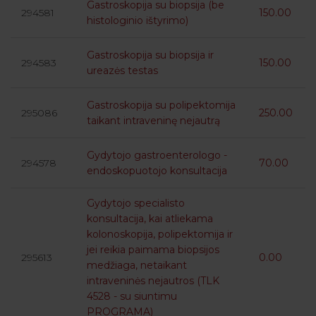
Gastroskopija su biopsija (be
294581
150.00
histologinio ištyrimo)
Gastroskopija su biopsija ir
294583
150.00
ureazės testas
Gastroskopija su polipektomija
295086
250.00
taikant intraveninę nejautrą
Gydytojo gastroenterologo -
294578
70.00
endoskopuotojo konsultacija
Gydytojo specialisto
konsultacija, kai atliekama
kolonoskopija, polipektomija ir
jei reikia paimama biopsijos
295613
0.00
medžiaga, netaikant
intraveninės nejautros (TLK
4528 - su siuntimu
PROGRAMA)