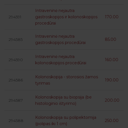
Intraveninė nejautra
294591
gastroskopijos ir kolonoskopijos
170.00
procedūrai
Intraveninė nejautra
294585
85.00
gastroskopijos procedūrai
Intraveninė nejautra
294590
160.00
kolonoskopijos procedūrai
Kolonoskopija - storosios žarnos
294586
190.00
tyrimas
Kolonoskopija su biopsija (be
294587
200.00
histologinio ištyrimo)
Kolonoskopija su polipektomija
294588
250.00
(polipas iki 1 cm)