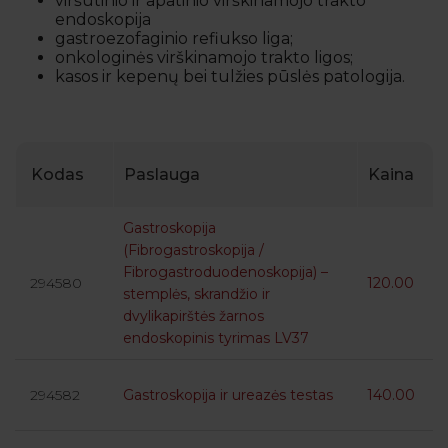
viršutinio ir apatinio virškinamojo trakto
endoskopija
gastroezofaginio refiukso liga;
onkologinės virškinamojo trakto ligos;
kasos ir kepenų bei tulžies pūslės patologija.
Kodas
Paslauga
Kaina
Gastroskopija
(Fibrogastroskopija /
Fibrogastroduodenoskopija) –
294580
120.00
stemplės, skrandžio ir
dvylikapirštės žarnos
endoskopinis tyrimas LV37
294582
Gastroskopija ir ureazės testas
140.00