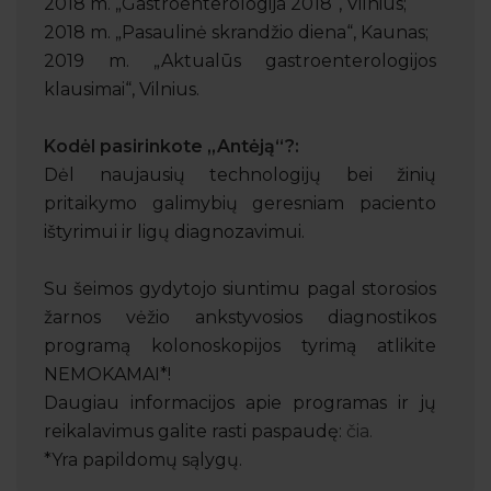
2018 m. „Gastroenterologija 2018“, Vilnius;
2018 m. „Pasaulinė skrandžio diena“, Kaunas;
2019 m. „Aktualūs gastroenterologijos
klausimai“, Vilnius.
Kodėl pasirinkote „Antėją“?:
Dėl naujausių technologijų bei žinių
pritaikymo galimybių geresniam paciento
ištyrimui ir ligų diagnozavimui.
Su šeimos gydytojo siuntimu pagal storosios
žarnos vėžio ankstyvosios diagnostikos
programą kolonoskopijos tyrimą atlikite
NEMOKAMAI*!
Daugiau informacijos apie programas ir jų
reikalavimus galite rasti paspaudę:
čia.
*Yra papildomų sąlygų.