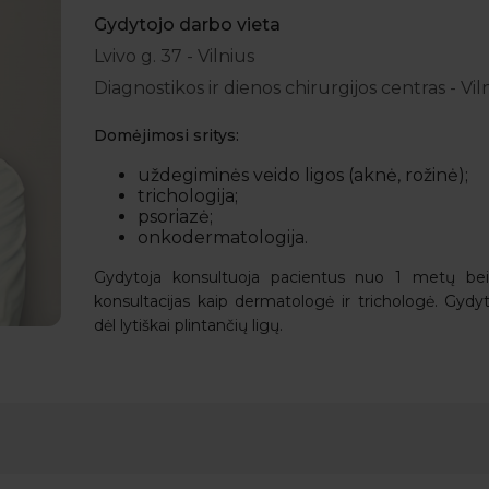
Gydytojo darbo vieta
Lvivo g. 37 - Vilnius
Diagnostikos ir dienos chirurgijos centras - Vil
Domėjimosi sritys:
uždegiminės veido ligos (aknė, rožinė);
trichologija;
psoriazė;
onkodermatologija.
Gydytoja konsultuoja pacientus nuo 1 metų be
konsultacijas kaip dermatologė ir trichologė. Gydy
dėl lytiškai plintančių ligų.