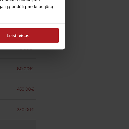
 ją pridėti prie kitos jūsų
120.00€
60.00€
Leisti visus
70.00€
80.00€
450.00€
230.00€