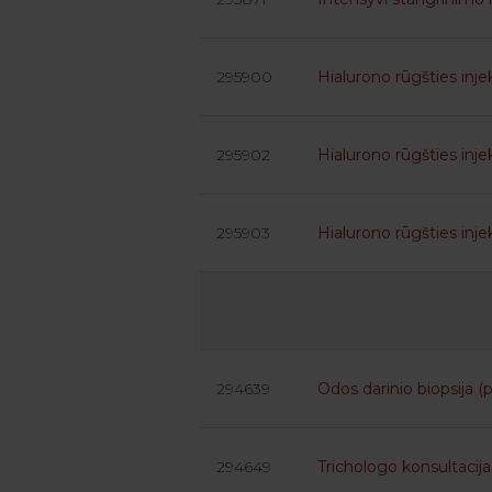
295900
Hialurono rūgšties inje
295902
Hialurono rūgšties inje
295903
Hialurono rūgšties inje
294639
Odos darinio biopsija (
294649
Trichologo konsultacija