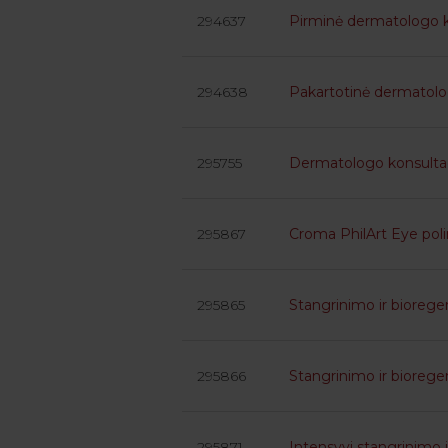
294637
Pirminė dermatologo k
294638
Pakartotinė dermatologo
295755
Dermatologo konsultac
295867
Croma PhilArt Eye poli
295865
Stangrinimo ir biorege
295866
Stangrinimo ir biorege
295871
Intensyvi stangrinimo i