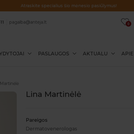
Atraskite specialius šio mėnesio pasiūlymus!
11
pagalba@anteja.lt
0
YDYTOJAI
PASLAUGOS
AKTUALU
API
 Martinėlė
Lina Martinėlė
Pareigos
Dermatovenerologas