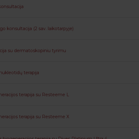
onsultacija
 konsultacija (2 sav. laikotarpyje)
ija su dermatoskopiniu tyrimu
nukleotidų terapija
neracijos terapija su Resteeme L
neracijos terapija su Resteeme X
r biogeneracijos terapija su Dives Platinium Ultra 4