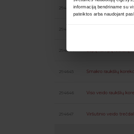
informaciją bendriname su vis
294642
Akių srities („žąsų kojel
pateiktos arba naudojant pas
294643
Nosies raukšlių korekci
294644
Lūpų kampų raukšlių ko
294645
Smakro raukšlių korekc
294646
Viso veido raukšlių korek
294647
Viršutinio veido trečdal