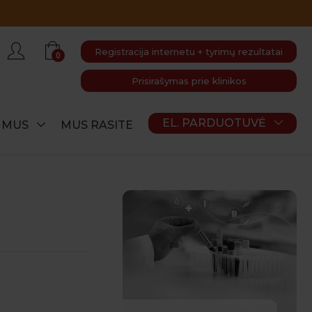
Registracija internetu + tyrimų rezultatai
0
Prisirašymas prie klinikos
EL. PARDUOTUVĖ
E MUS
MUS RASITE