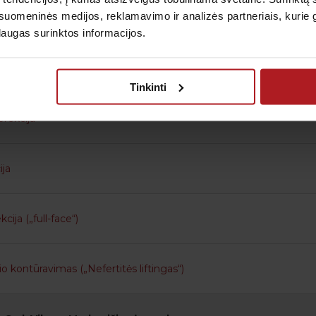
uomeninės medijos, reklamavimo ir analizės partneriais, kurie gali
ių“) raukšlių korekcija
laugas surinktos informacijos.
ja
Tinkinti
rekcija
ija
cija („full-face“)
io kontūravimas („Nefertitės liftingas“)