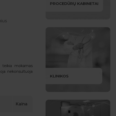
PROCEDŪRŲ KABINETAI
nius
i teikia mokamas
toja nekonsultuoja
KLINIKOS
Kaina