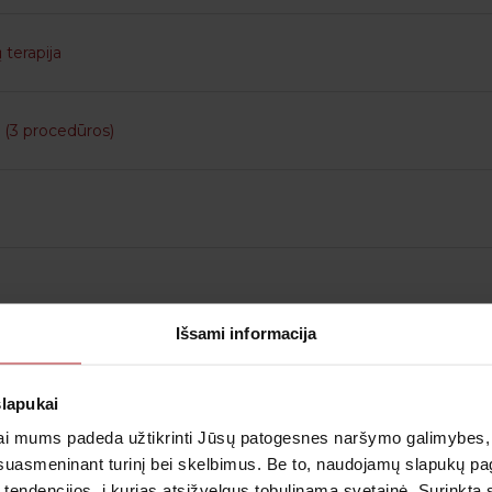
terapija
(3 procedūros)
Išsami informacija
lių korekcija
slapukai
i mums padeda užtikrinti Jūsų patogesnes naršymo galimybes, ger
ja
suasmeninant turinį bei skelbimus. Be to, naudojamų slapukų p
 tendencijos, į kurias atsižvelgus tobulinama svetainė. Surinktą