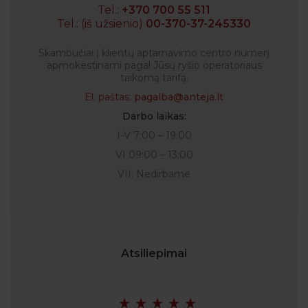
Tel.:
+370 700 55 511
Tel.: (iš užsienio)
00-370-37-245330
Skambučiai į klientų aptarnavimo centro numerį
apmokestinami pagal Jūsų ryšio operatoriaus
taikomą tarifą.
El. paštas:
pagalba@anteja.lt
Darbo laikas:
I-V 7:00 – 19:00
VI 09:00 – 13:00
VII: Nedirbame
Atsiliepimai