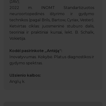
(JAV);
2022 m. INOMT Standartizuotos
neuroortopedinės ištyrimo ir gydymo
technikos (pagal Brils, Bartow, Cyriax, Vester).
Ketvirtas ciklas: juosmeninė stuburo dalis,
teoriniai ir praktiniai kursai, lekt. B. Schalk,
Vokietija.
Kodėl pasirinkote „Antėją“:
Inovatyvumas. Kokybė. Platus diagnostikos ir
gydymo spektras.
Užsienio kalbos:
Anglų k.