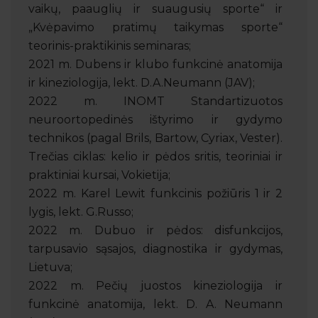
vaikų, paauglių ir suaugusių sporte“ ir
„Kvėpavimo pratimų taikymas sporte“
teorinis-praktikinis seminaras;
2021 m. Dubens ir klubo funkcinė anatomija
ir kineziologija, lekt. D.A.Neumann (JAV);
2022 m. INOMT Standartizuotos
neuroortopedinės ištyrimo ir gydymo
technikos (pagal Brils, Bartow, Cyriax, Vester).
Trečias ciklas: kelio ir pėdos sritis, teoriniai ir
praktiniai kursai, Vokietija;
2022 m. Karel Lewit funkcinis požiūris 1 ir 2
lygis, lekt. G.Russo;
2022 m. Dubuo ir pėdos: disfunkcijos,
tarpusavio sąsajos, diagnostika ir gydymas,
Lietuva;
2022 m. Pečių juostos kineziologija ir
funkcinė anatomija, lekt. D. A. Neumann