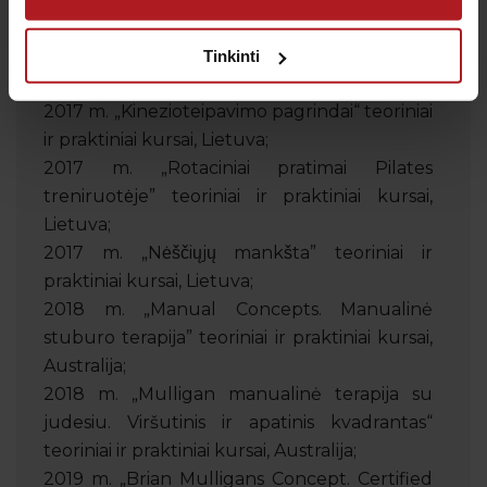
Kineziterapeutė.
Tinkinti
Tarptautinė patirtis, mokymai, stažuotės:
2017 m. „Kinezioteipavimo pagrindai“ teoriniai
ir praktiniai kursai, Lietuva;
2017 m. „Rotaciniai pratimai Pilates
treniruotėje” teoriniai ir praktiniai kursai,
Lietuva;
2017 m. „Nėščiųjų mankšta” teoriniai ir
praktiniai kursai, Lietuva;
2018 m. „Manual Concepts. Manualinė
stuburo terapija” teoriniai ir praktiniai kursai,
Australija;
2018 m. „Mulligan manualinė terapija su
judesiu. Viršutinis ir apatinis kvadrantas“
teoriniai ir praktiniai kursai, Australija;
2019 m. „Brian Mulligans Concept. Certified