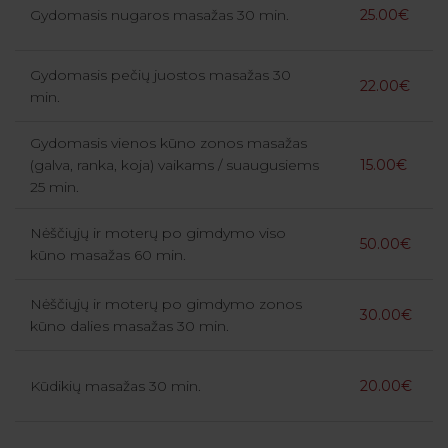
Gydomasis nugaros masažas 30 min.
25.00€
Gydomasis pečių juostos masažas 30
22.00€
min.
Gydomasis vienos kūno zonos masažas
(galva, ranka, koja) vaikams / suaugusiems
15.00€
25 min.
Nėščiųjų ir moterų po gimdymo viso
50.00€
kūno masažas 60 min.
Nėščiųjų ir moterų po gimdymo zonos
30.00€
kūno dalies masažas 30 min.
Kūdikių masažas 30 min.
20.00€