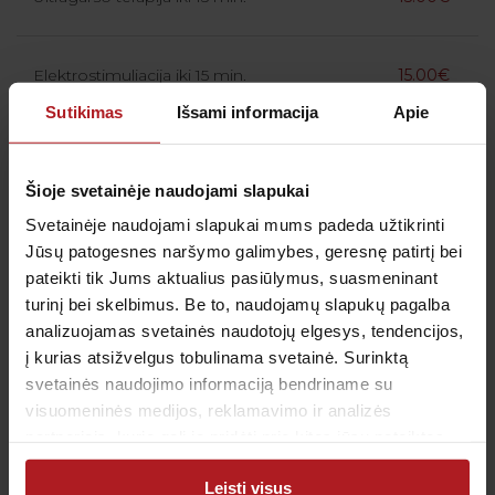
Elektrostimuliacija iki 15 min.
15.00€
Sutikimas
Išsami informacija
Apie
Šioje svetainėje naudojami slapukai
Svetainėje naudojami slapukai mums padeda užtikrinti
Išsilavinimas:
Jūsų patogesnes naršymo galimybes, geresnę patirtį bei
2013–2016 m. „Lietuvos sporto universitetas“,
pateikti tik Jums aktualius pasiūlymus, suasmeninant
Kineziterapijos magistras.
turinį bei skelbimus. Be to, naudojamų slapukų pagalba
analizuojamas svetainės naudotojų elgesys, tendencijos,
Profesinė darbo patirtis:
į kurias atsižvelgus tobulinama svetainė. Surinktą
2011–2014 m. UAB „Senjorų rezidencija“,
svetainės naudojimo informaciją bendriname su
Kineziterapeutė.
visuomeninės medijos, reklamavimo ir analizės
2016–2019 m. Všį „Ypatingi žmonės“,
partneriais, kurie gali ją pridėti prie kitos jūsų pateiktos
arba naudojant paslaugas surinktos informacijos.
Kineziterapeutė.
Leisti visus
Nuo 2019 m. MB „Kineziterapija Tau“,