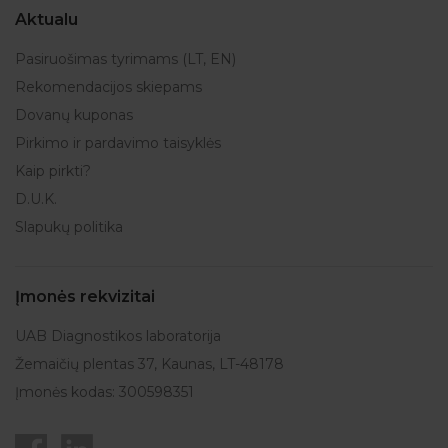
Aktualu
Pasiruošimas tyrimams (LT, EN)
Rekomendacijos skiepams
Dovanų kuponas
Pirkimo ir pardavimo taisyklės
Kaip pirkti?
D.U.K.
Slapukų politika
Įmonės rekvizitai
UAB Diagnostikos laboratorija
Žemaičių plentas 37, Kaunas, LT-48178
Įmonės kodas: 300598351