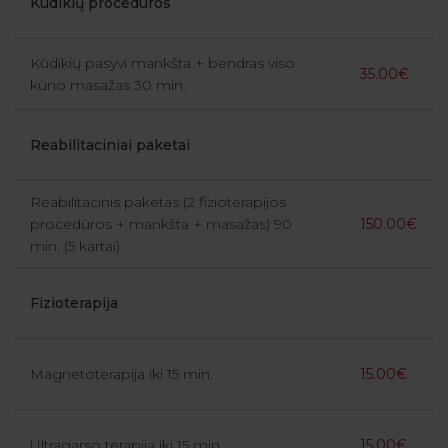
Kūdikių procedūros
Kūdikių pasyvi mankšta + bendras viso
35.00€
kūno masažas 30 min.
Reabilitaciniai paketai
Reabilitacinis paketas (2 fizioterapijos
procedūros + mankšta + masažas) 90
150.00€
min. (5 kartai)
Fizioterapija
Magnetoterapija iki 15 min.
15.00€
Ultragarso terapija iki 15 min.
15.00€