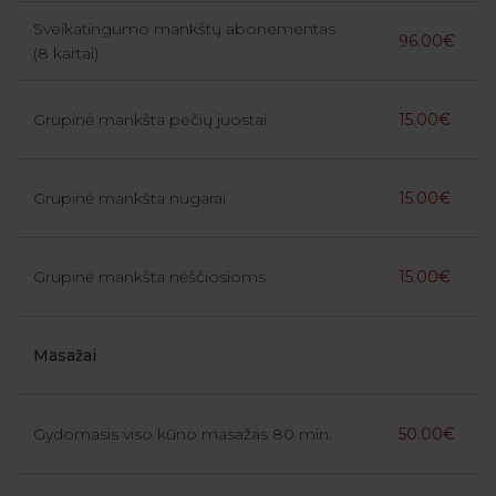
Sveikatingumo mankštų abonementas
96.00€
(8 kartai)
Grupinė mankšta pečių juostai
15.00€
Grupinė mankšta nugarai
15.00€
Grupinė mankšta nėščiosioms
15.00€
Masažai
Gydomasis viso kūno masažas 80 min.
50.00€