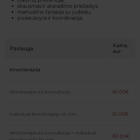
traumų prevencija;
skausmas ir atsiradimo priežastys;
manualinė terapija su judesiu;
pusiausvyra ir koordinacija.
Kaina,
Paslauga
eur
Kineziterapija
Kineziterapeuto konsultacija
60.00€
Individuali kineziterapija 45 min.
50.00€
Kineziterapeuto konsultacija + individuali
80.00€
kineziterapija 30 min.