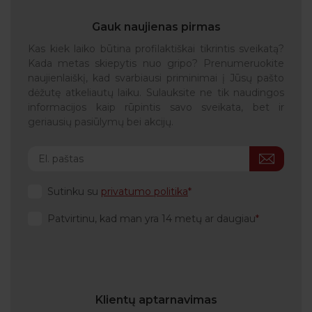
Gauk naujienas pirmas
Kas kiek laiko būtina profilaktiškai tikrintis sveikatą?
Kada metas skiepytis nuo gripo? Prenumeruokite
naujienlaiškį, kad svarbiausi priminimai į Jūsų pašto
dėžutę atkeliautų laiku. Sulauksite ne tik naudingos
informacijos kaip rūpintis savo sveikata, bet ir
geriausių pasiūlymų bei akcijų.
Sutinku su
privatumo politika
Patvirtinu, kad man yra 14 metų ar daugiau
Klientų aptarnavimas