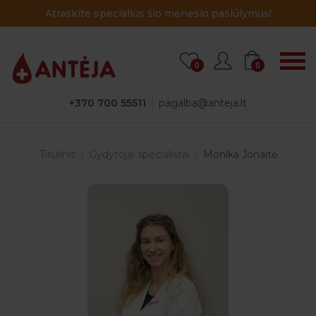
Atraskite specialius šio mėnesio pasiūlymus!
0
0
+370 700 55511
pagalba@anteja.lt
Titulinis
Gydytojai specialistai
Monika Jonaitė