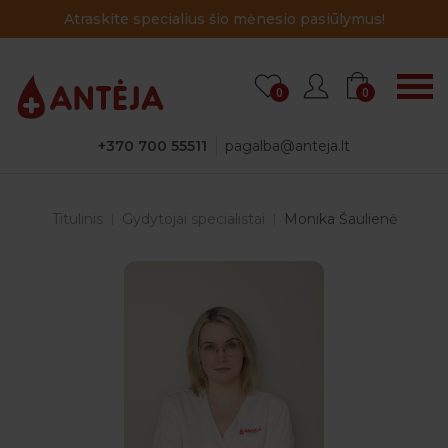
Atraskite specialius šio mėnesio pasiūlymus!
0
0
+370 700 55511
pagalba@anteja.lt
Titulinis
Gydytojai specialistai
Monika Šaulienė