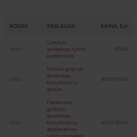
KODAS
PASLAUGA
KAINA, Eur
Gydytojo
23102
ginekologo tyrimų
50,00
paaiškinimas
Pirminė gydytojo
ginekologo
23103
50,00-70,00
konsultacija su
apžiūra
Pakartotinė
gydytojo
ginekologo
23104
konsultacija su
40,00-50,00
apžiūra dėl tos
pačios priežasties