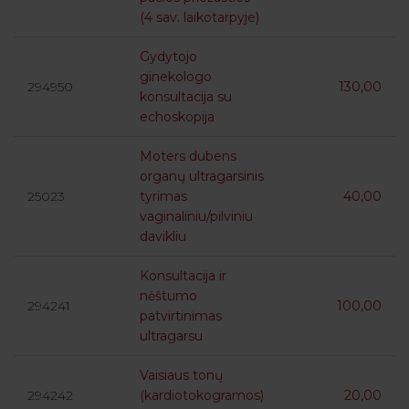
(4 sav. laikotarpyje)
Gydytojo
ginekologo
294950
130,00
konsultacija su
echoskopija
Moters dubens
organų ultragarsinis
25023
tyrimas
40,00
vaginaliniu/pilviniu
davikliu
Konsultacija ir
nėštumo
294241
100,00
patvirtinimas
ultragarsu
Vaisiaus tonų
294242
(kardiotokogramos)
20,00