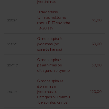
įvertinimas
Ultragarsinis
tyrimas nėštumo
25024
75,00
metu 11-13 sav arba
18-20 sav
Gimdos spiralės
25029
įvedimas (be
60,00
spiralės kainos)
Gimdos spiralės
294117
pašalinimas be
30,00
ultragarsinio tyrimo
Gimdos spiralės
išėmimas ir
25027
įvedimas su
120,00
ultragarsiniu tyrimu
(be spiralės kainos)