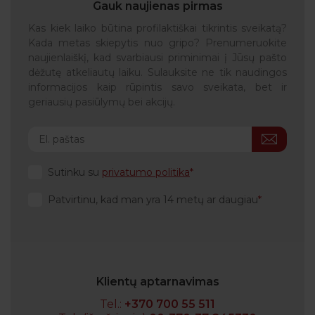
Gauk naujienas pirmas
Kas kiek laiko būtina profilaktiškai tikrintis sveikatą?
Kada metas skiepytis nuo gripo? Prenumeruokite
naujienlaiškį, kad svarbiausi priminimai į Jūsų pašto
dėžutę atkeliautų laiku. Sulauksite ne tik naudingos
informacijos kaip rūpintis savo sveikata, bet ir
geriausių pasiūlymų bei akcijų.
Sutinku su
privatumo politika
Patvirtinu, kad man yra 14 metų ar daugiau
Klientų aptarnavimas
Tel.:
+370 700 55 511