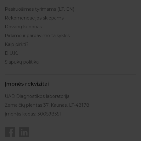
Pasiruošimas tyrimams (LT, EN)
Rekomendacijos skiepams
Dovanų kuponas
Pirkimo ir pardavimo taisyklės
Kaip pirkti?
D.U.K.
Slapukų politika
Įmonės rekvizitai
UAB Diagnostikos laboratorija
Žemaičių plentas 37, Kaunas, LT-48178
Įmonės kodas: 300598351