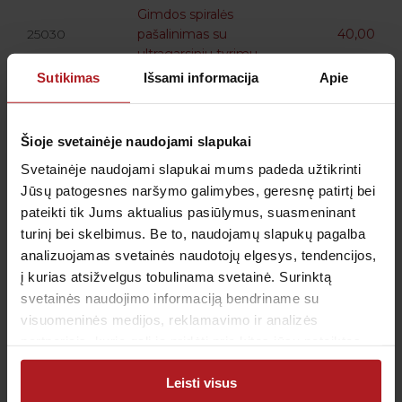
Gimdos spiralės
25030
pašalinimas su
40,00
ultragarsiniu tyrimu
Sutikimas
Išsami informacija
Apie
Šioje svetainėje naudojami slapukai
Svetainėje naudojami slapukai mums padeda užtikrinti
Profesinė darbo patirtis:
Jūsų patogesnes naršymo galimybes, geresnę patirtį bei
2020 m. - 2021 m. Kauno miesto poliklinika
pateikti tik Jums aktualius pasiūlymus, suasmeninant
gydytoja akušerė ginekologė;
turinį bei skelbimus. Be to, naudojamų slapukų pagalba
2020 m. - 2024 m. Jonavos ligoninė gydytoja
analizuojamas svetainės naudotojų elgesys, tendencijos,
akušerė ginekologė;
į kurias atsižvelgus tobulinama svetainė. Surinktą
2020 m - iki dabar Kauno krikščioniškieji
svetainės naudojimo informaciją bendriname su
gimdymo namai gydytoja akušerė
visuomeninės medijos, reklamavimo ir analizės
ginekologė.
partneriais, kurie gali ją pridėti prie kitos jūsų pateiktos
arba naudojant paslaugas surinktos informacijos.
Tarptautinė patirtis, mokymai, stažuotės:
Leisti visus