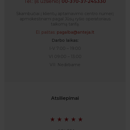
Tel.: (iš užsienio)
00-370-37-245330
Skambučiai į klientų aptarnavimo centro numerį
apmokestinami pagal Jūsų ryšio operatoriaus
taikomą tarifą.
El. paštas:
pagalba@anteja.lt
Darbo laikas:
I-V 7:00 – 19:00
VI 09:00 – 13:00
VII: Nedirbame
Atsiliepimai