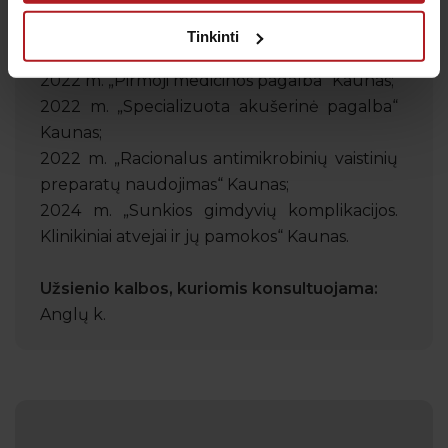
2021 m. Mokslinė praktinė konferencija
„Aktualūs akušerijos ir ginekologijos
Tinkinti
klausimai: klinikinė patirtis“;
2022 m. „Pirmoji medicinos pagalba“ Kaunas;
2022 m. „Specializuota akušerinė pagalba“
Kaunas;
2022 m. „Racionalus antimikrobinių vaistinių
preparatų naudojimas“ Kaunas;
2024 m. „Sunkios gimdyvių komplikacijos.
Klinikiniai atvejai ir jų pamokos“ Kaunas.
Užsienio kalbos, kuriomis konsultuojama:
Anglų k.