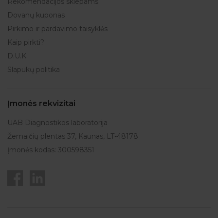
Rekomendacijos skiepams
Dovanų kuponas
Pirkimo ir pardavimo taisyklės
Kaip pirkti?
D.U.K.
Slapukų politika
Įmonės rekvizitai
UAB Diagnostikos laboratorija
Žemaičių plentas 37, Kaunas, LT-48178
Įmonės kodas: 300598351