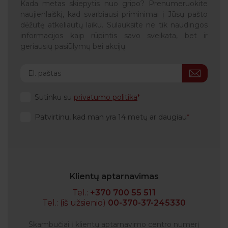
Kada metas skiepytis nuo gripo? Prenumeruokite
naujienlaiškį, kad svarbiausi priminimai į Jūsų pašto
dėžutę atkeliautų laiku. Sulauksite ne tik naudingos
informacijos kaip rūpintis savo sveikata, bet ir
geriausių pasiūlymų bei akcijų.
Sutinku su
privatumo politika
Patvirtinu, kad man yra 14 metų ar daugiau
Klientų aptarnavimas
Tel.:
+370 700 55 511
Tel.: (iš užsienio)
00-370-37-245330
Skambučiai į klientų aptarnavimo centro numerį