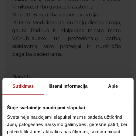
klinikose, dirbo gydytojo asistente.
Nuo 2008 m. dirba šeimos gydytoja.
2019 m. Medicinos darbuotojų dienos proga,
gauta Padėka iš Klaipėdos miesto mero
V.Grubliausko už profesionalų darbą,
atsidavimą savo profesijai ir nuoširdžią
pagalbą pacientams.
Narystė:
Lietuvos gydytojų profesinės sąjungos narė.
Sutikimas
Išsami informacija
Apie
Tarptautinė patirtis, mokymai, stažuotės:
Šioje svetainėje naudojami slapukai
2010 m. - Europos šalių šeimos
Svetainėje naudojami slapukai mums padeda užtikrinti
gydytojų konferencija „Wonca“ Bazelyje,
Jūsų patogesnes naršymo galimybes, geresnę patirtį bei
įvairūs profesinės kvalifikacijos kėlimo kursai.
pateikti tik Jums aktualius pasiūlymus, suasmeninant