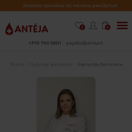
Atraskite specialius šio mėnesio pasiūlymus!
0
0
+370 700 55511
pagalba@anteja.lt
Titulinis
Gydytojai specialistai
Raimonda Bernotienė