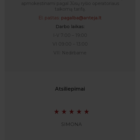
apmokestinami pagal Jūsų ryšio operatoriaus
taikomą tarifą.
El. paštas:
pagalba@anteja.lt
Darbo laikas:
I-V 7:00 – 19:00
VI 09:00 – 13:00
VII: Nedirbame
Atsiliepimai
SIMONA