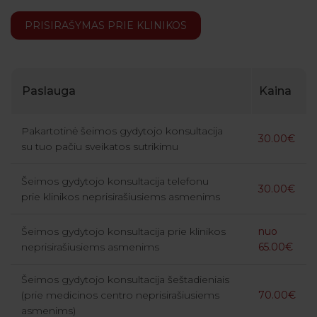
PRISIRAŠYMAS PRIE KLINIKOS
Paslauga
Kaina
Pakartotinė šeimos gydytojo konsultacija
30.00€
su tuo pačiu sveikatos sutrikimu
Šeimos gydytojo konsultacija telefonu
30.00€
prie klinikos neprisirašiusiems asmenims
Šeimos gydytojo konsultacija prie klinikos
nuo
neprisirašiusiems asmenims
65.00€
Šeimos gydytojo konsultacija šeštadieniais
(prie medicinos centro neprisirašiusiems
70.00€
asmenims)