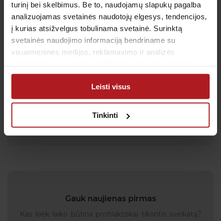
turinį bei skelbimus. Be to, naudojamų slapukų pagalba
analizuojamas svetainės naudotojų elgesys, tendencijos,
Kodėl pasirinkote “Antėją”?:
į kurias atsižvelgus tobulinama svetainė. Surinktą
svetainės naudojimo informaciją bendriname su
Čia dirba jaunas, veržlus, darbštus
visuomeninės medijos, reklamavimo ir analizės
kolektyvas, o kartu dirbant komandoje,
partneriais, kurie gali ją pridėti prie kitos jūsų pateiktos
galima nuolat tobulėti ir judėti į priekį.
arba naudojant paslaugas surinktos informacijos.
Leisti visus
Užsienio kalbos:
Tinkinti
Anglų k.
Rusų k.
Gauk naujienas pirmas
Kas kiek laiko būtina profilaktiškai tikrintis sveikatą?