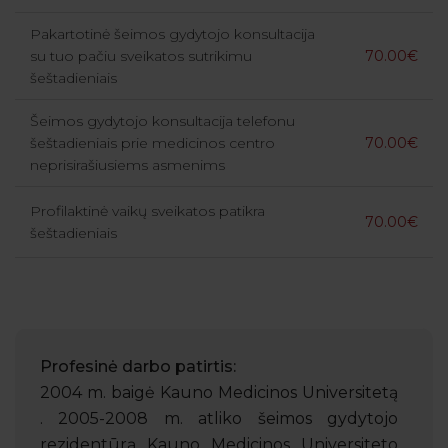
Pakartotinė šeimos gydytojo konsultacija
su tuo pačiu sveikatos sutrikimu
70.00€
šeštadieniais
Šeimos gydytojo konsultacija telefonu
šeštadieniais prie medicinos centro
70.00€
neprisirašiusiems asmenims
Profilaktinė vaikų sveikatos patikra
70.00€
šeštadieniais
Profesinė darbo patirtis:
2004 m. baigė Kauno Medicinos Universitetą
. 2005-2008 m. atliko šeimos gydytojo
rezidentūrą Kauno Medicinos Universiteto