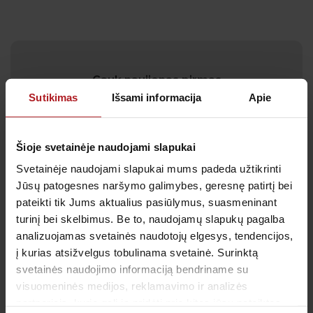
Gauk naujienas pirmas
Sutikimas
Išsami informacija
Apie
Kas kiek laiko būtina profilaktiškai tikrintis sveikatą?
Kada metas skiepytis nuo gripo? Prenumeruokite
naujienlaiškį, kad svarbiausi priminimai į Jūsų pašto
dėžutę atkeliautų laiku. Sulauksite ne tik naudingos
Šioje svetainėje naudojami slapukai
informacijos kaip rūpintis savo sveikata, bet ir
Svetainėje naudojami slapukai mums padeda užtikrinti
geriausių pasiūlymų bei akcijų.
Jūsų patogesnes naršymo galimybes, geresnę patirtį bei
pateikti tik Jums aktualius pasiūlymus, suasmeninant
turinį bei skelbimus. Be to, naudojamų slapukų pagalba
analizuojamas svetainės naudotojų elgesys, tendencijos,
Sutinku su
privatumo politika
į kurias atsižvelgus tobulinama svetainė. Surinktą
svetainės naudojimo informaciją bendriname su
Patvirtinu, kad man yra 14 metų ar daugiau
visuomeninės medijos, reklamavimo ir analizės
partneriais, kurie gali ją pridėti prie kitos jūsų pateiktos