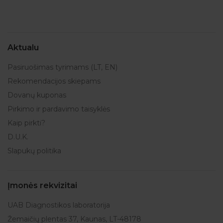
Aktualu
Pasiruošimas tyrimams (LT, EN)
Rekomendacijos skiepams
Dovanų kuponas
Pirkimo ir pardavimo taisyklės
Kaip pirkti?
D.U.K.
Slapukų politika
Įmonės rekvizitai
UAB Diagnostikos laboratorija
Žemaičių plentas 37, Kaunas, LT-48178