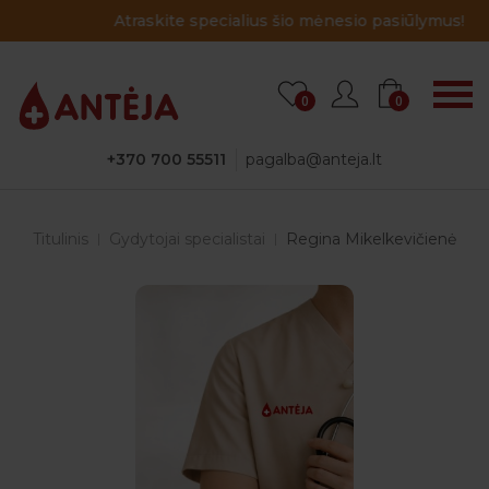
Atraskite specialius šio mėnesio pasiūlymus!
0
0
+370 700 55511
pagalba@anteja.lt
Titulinis
Gydytojai specialistai
Regina Mikelkevičienė