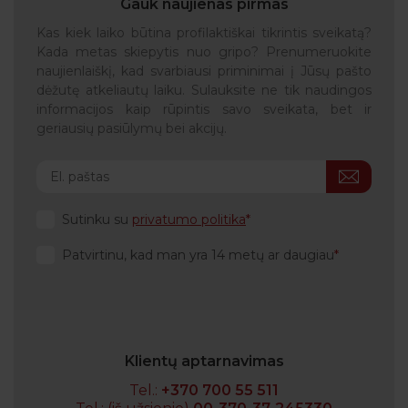
Gauk naujienas pirmas
Kas kiek laiko būtina profilaktiškai tikrintis sveikatą?
Kada metas skiepytis nuo gripo? Prenumeruokite
naujienlaiškį, kad svarbiausi priminimai į Jūsų pašto
dėžutę atkeliautų laiku. Sulauksite ne tik naudingos
informacijos kaip rūpintis savo sveikata, bet ir
geriausių pasiūlymų bei akcijų.
Sutinku su
privatumo politika
Patvirtinu, kad man yra 14 metų ar daugiau
Klientų aptarnavimas
Tel.:
+370 700 55 511