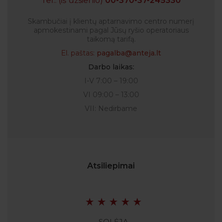
Tel.: (iš užsienio)
00-370-37-245330
Skambučiai į klientų aptarnavimo centro numerį
apmokestinami pagal Jūsų ryšio operatoriaus
taikomą tarifą.
El. paštas:
pagalba@anteja.lt
Darbo laikas:
I-V 7:00 – 19:00
VI 09:00 – 13:00
VII: Nedirbame
Atsiliepimai
SOLĖJA