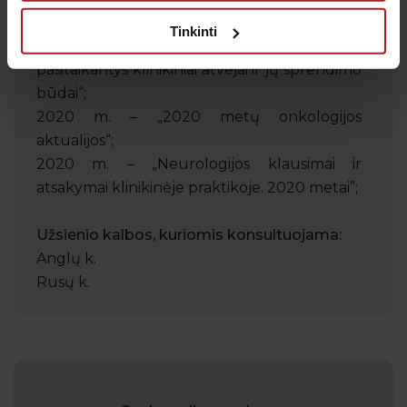
gydytojo darbe”;
Tinkinti
2020 m. – „Gydytojų darbo praktikoje
pasitaikantys klinikiniai atvejai ir jų sprendimo
būdai“;
2020 m. – „2020 metų onkologijos
aktualijos“;
2020 m. – „Neurologijos klausimai ir
atsakymai klinikinėje praktikoje. 2020 metai”;
Užsienio kalbos, kuriomis konsultuojama:
Anglų k.
Rusų k.