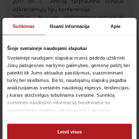
2017 m. – Antroji tarptautinė Vilniaus
užkrečiamųjų ligų konferencija;
2017 m. – „Nuo gidų elektroninėje erdvėje iki
klinikinės praktikos”;
Sutikimas
Išsami informacija
Apie
2017 m. – „Kaip stiprinti sveikatą rudenį?”;
2018 m. – Šeštoji nacionalinė užkrečiamųjų
Šioje svetainėje naudojami slapukai
ligų konferencija;
2018 m. – „Onkologinių ir lėtinių ligų
Svetainėje naudojami slapukai mums padeda užtikrinti
Jūsų patogesnes naršymo galimybes, geresnę patirtį bei
skausmo diagnostikos ir gydymo sprendimai
pateikti tik Jums aktualius pasiūlymus, suasmeninant
gydytojo praktikoje. Specialistų patarimai”;
turinį bei skelbimus. Be to, naudojamų slapukų pagalba
2019 m. – „Lėtinio širdies nepakankamumo
analizuojamas svetainės naudotojų elgesys, tendencijos,
šiuolaikinio gydymo aktualijos.
į kurias atsižvelgus tobulinama svetainė. Surinktą
Citoprotekcija”;
svetainės naudojimo informaciją bendriname su
2019 m. – „Klinikinė praktika, specialistų
visuomeninės medijos, reklamavimo ir analizės
patarimai”;
partneriais, kurie gali ją pridėti prie kitos jūsų pateiktos
2019 m. – „Diagnostinės naujovės ir klinikiniai
arba naudojant paslaugas surinktos informacijos.
atvejai gydytojo darbe”;
Leisti visus
2019 m. – „Iššūkiai ir sprendimai šeimos