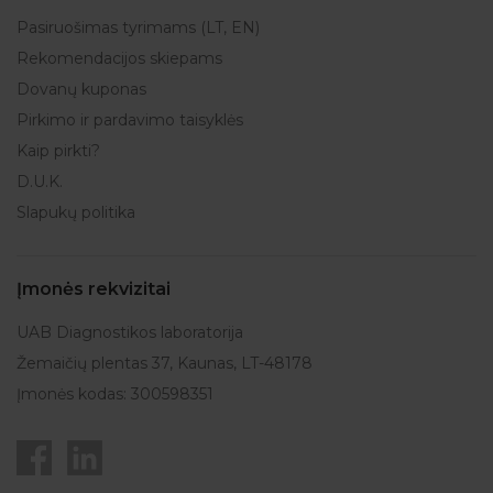
Pasiruošimas tyrimams (LT, EN)
Rekomendacijos skiepams
Dovanų kuponas
Pirkimo ir pardavimo taisyklės
Kaip pirkti?
D.U.K.
Slapukų politika
Įmonės rekvizitai
UAB Diagnostikos laboratorija
Žemaičių plentas 37, Kaunas, LT-48178
Įmonės kodas: 300598351