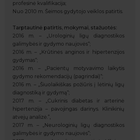
profesinė kvalifikacija;
Nuo 2010 m. Šeimos gydytojo veiklos patirtis.
Tarptautinė patirtis, mokymai, stažuotės:
2016 m. – „Urologinių ligų diagnostikos
galimybės ir gydymo naujovės“;
2016 m. – „Krūtinės anginos ir hipertenzijos
gydymas“;
2016 m. – „Pacientų motyvavimo laikytis
gydymo rekomendacijų (pagrindai)“;
2016 m. – „Šiuolaikiškas požiūris į lėtinių ligų
diagnostiką ir gydymą“;
2017 m. – „Cukrinis diabetas ir arterinė
hipertenzija – pavojingas darinys. Klinikinių
atvejų analizė.”,
2017 m. – „Neurologinių ligų diagnostikos
galimybės ir gydymo naujovės”;