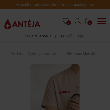
Atraskite specialius šio mėnesio pasiūlymus!
0
0
+370 700 55511
pagalba@anteja.lt
Titulinis
Gydytojai specialistai
Simonas Masiliūnas