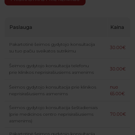
Paslauga
Kaina
Pakartotinė šeimos gydytojo konsultacija
30.00€
su tuo pačiu sveikatos sutrikimu
Šeimos gydytojo konsultacija telefonu
30.00€
prie klinikos neprisirašiusiems asmenims
Šeimos gydytojo konsultacija prie klinikos
nuo
neprisirašiusiems asmenims
65.00€
Šeimos gydytojo konsultacija šeštadieniais
(prie medicinos centro neprisirašiusiems
70.00€
asmenims)
Pakartotinė šeimos gydytojo konsultacija