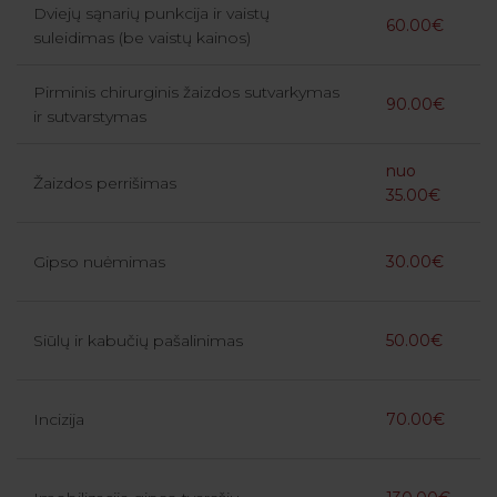
Dviejų sąnarių punkcija ir vaistų
60.00€
suleidimas (be vaistų kainos)
Pirminis chirurginis žaizdos sutvarkymas
90.00€
ir sutvarstymas
nuo
Žaizdos perrišimas
35.00€
Gipso nuėmimas
30.00€
Siūlų ir kabučių pašalinimas
50.00€
Incizija
70.00€