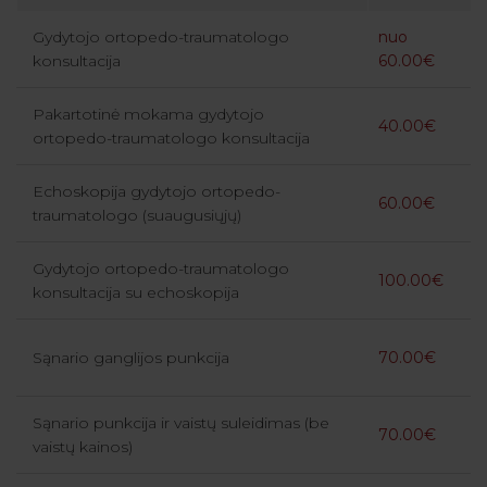
Gydytojo ortopedo-traumatologo
nuo
konsultacija
60.00€
Pakartotinė mokama gydytojo
40.00€
ortopedo-traumatologo konsultacija
Echoskopija gydytojo ortopedo-
60.00€
traumatologo (suaugusiųjų)
Gydytojo ortopedo-traumatologo
100.00€
konsultacija su echoskopija
Sąnario ganglijos punkcija
70.00€
Sąnario punkcija ir vaistų suleidimas (be
70.00€
vaistų kainos)