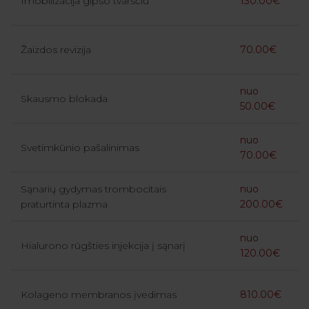
Imobilizacija gipso tvarsčiu
130.00€
Žaizdos revizija
70.00€
nuo
Skausmo blokada
50.00€
nuo
Svetimkūnio pašalinimas
70.00€
Sąnarių gydymas trombocitais
nuo
praturtinta plazma
200.00€
nuo
Hialurono rūgšties injekcija į sąnarį
120.00€
Kolageno membranos įvedimas
810.00€