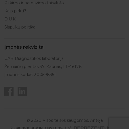
Pirkimo ir pardavimo taisyklės
Kaip pirkti?
D.U.K.
Slapukų politika
Įmonės rekvizitai
UAB Diagnostikos laboratorija
Žemaičių plentas 37, Kaunas, LT-48178
Įmonės kodas: 300598351
© 2020 Visos teisės saugomos. Antėja
Dizainas ir programavimas: