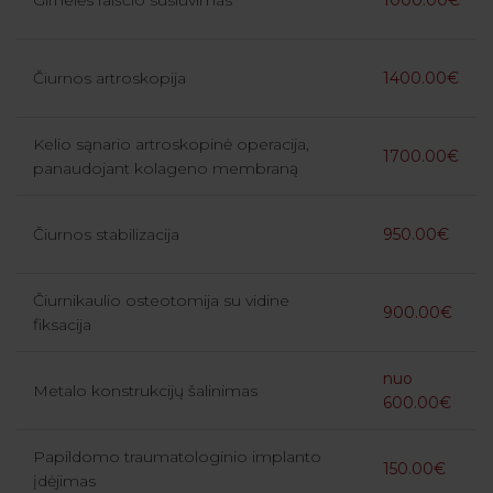
Čiurnos artroskopija
1400.00€
Kelio sąnario artroskopinė operacija,
1700.00€
panaudojant kolageno membraną
Čiurnos stabilizacija
950.00€
Čiurnikaulio osteotomija su vidine
900.00€
fiksacija
nuo
Metalo konstrukcijų šalinimas
600.00€
Papildomo traumatologinio implanto
150.00€
įdėjimas