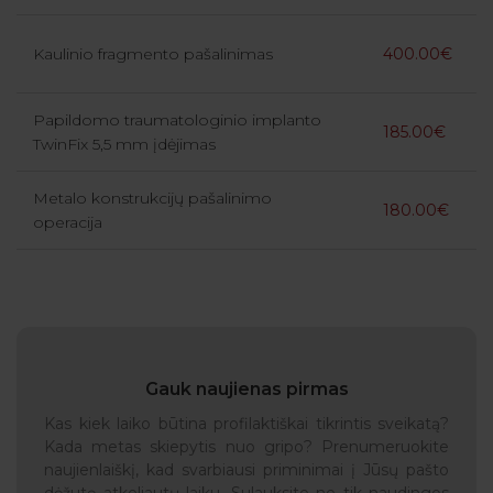
Kaulinio fragmento pašalinimas
400.00€
Papildomo traumatologinio implanto
185.00€
TwinFix 5,5 mm įdėjimas
Metalo konstrukcijų pašalinimo
180.00€
operacija
Gauk naujienas pirmas
Kas kiek laiko būtina profilaktiškai tikrintis sveikatą?
Kada metas skiepytis nuo gripo? Prenumeruokite
naujienlaiškį, kad svarbiausi priminimai į Jūsų pašto
dėžutę atkeliautų laiku. Sulauksite ne tik naudingos