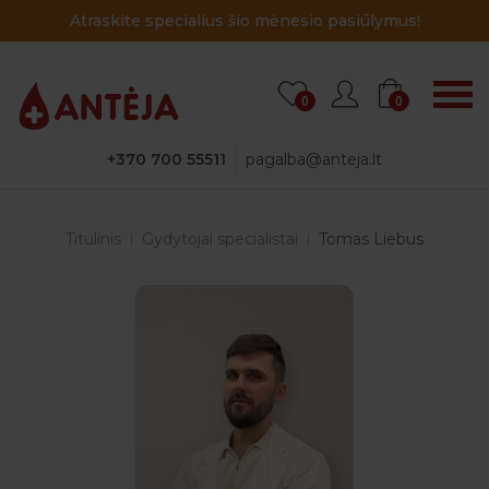
Atraskite specialius šio mėnesio pasiūlymus!
0
0
+370 700 55511
pagalba@anteja.lt
Titulinis
Gydytojai specialistai
Tomas Liebus