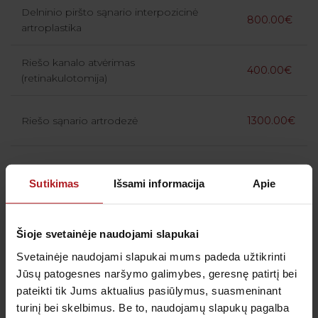
Delninio piršto sąnario interpozicinė
800.00€
artroplastika
Riešo kanalo atvėrimas
400.00€
(retinakulotomija)
Riešo sąnario artrodezė
1300.00€
Plaštakos laivelio spongioplastika
800.00€
Sutikimas
Išsami informacija
Apie
Alkūnės sausgyslės lateralinio
750.00€
epikondilito operacija
Šioje svetainėje naudojami slapukai
Svetainėje naudojami slapukai mums padeda užtikrinti
Peties sąnario artroskopinė operacija
990.00€
Jūsų patogesnes naršymo galimybes, geresnę patirtį bei
pateikti tik Jums aktualius pasiūlymus, suasmeninant
turinį bei skelbimus. Be to, naudojamų slapukų pagalba