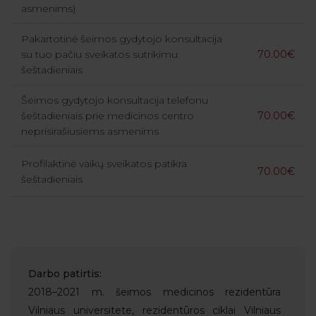
asmenims)
Pakartotinė šeimos gydytojo konsultacija
su tuo pačiu sveikatos sutrikimu
70.00€
šeštadieniais
Šeimos gydytojo konsultacija telefonu
šeštadieniais prie medicinos centro
70.00€
neprisirašiusiems asmenims
Profilaktinė vaikų sveikatos patikra
70.00€
šeštadieniais
Darbo patirtis:
2018–2021 m. šeimos medicinos rezidentūra
Vilniaus universitete, rezidentūros ciklai Vilniaus