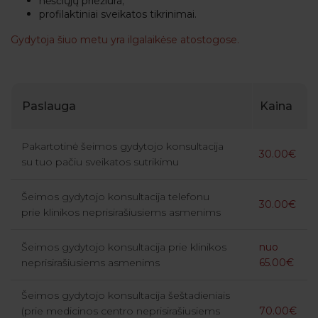
nėščiųjų priežiūra;
profilaktiniai sveikatos tikrinimai.
Gydytoja šiuo metu yra ilgalaikėse atostogose.
Paslauga
Kaina
Pakartotinė šeimos gydytojo konsultacija
30.00€
su tuo pačiu sveikatos sutrikimu
Šeimos gydytojo konsultacija telefonu
30.00€
prie klinikos neprisirašiusiems asmenims
Šeimos gydytojo konsultacija prie klinikos
nuo
neprisirašiusiems asmenims
65.00€
Šeimos gydytojo konsultacija šeštadieniais
(prie medicinos centro neprisirašiusiems
70.00€