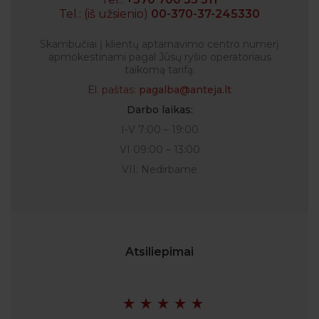
Tel.: (iš užsienio)
00-370-37-245330
Skambučiai į klientų aptarnavimo centro numerį
apmokestinami pagal Jūsų ryšio operatoriaus
taikomą tarifą.
El. paštas:
pagalba@anteja.lt
Darbo laikas:
I-V 7:00 – 19:00
VI 09:00 – 13:00
VII: Nedirbame
Atsiliepimai