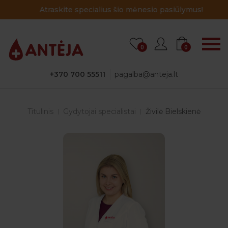
Atraskite specialius šio mėnesio pasiūlymus!
0
0
+370 700 55511
pagalba@anteja.lt
Titulinis
Gydytojai specialistai
Živilė Bielskienė