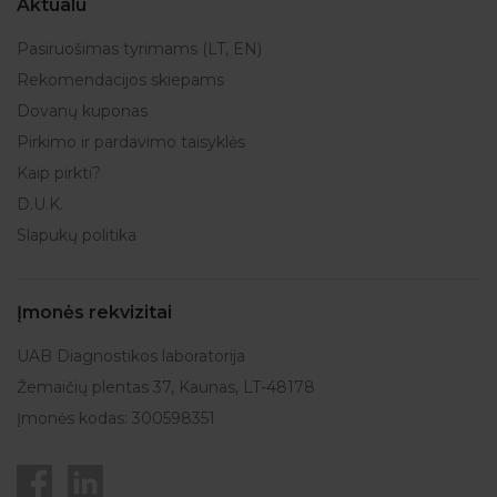
Aktualu
Pasiruošimas tyrimams (LT, EN)
Rekomendacijos skiepams
Dovanų kuponas
Pirkimo ir pardavimo taisyklės
Kaip pirkti?
D.U.K.
Slapukų politika
Įmonės rekvizitai
UAB Diagnostikos laboratorija
Žemaičių plentas 37, Kaunas, LT-48178
Įmonės kodas: 300598351