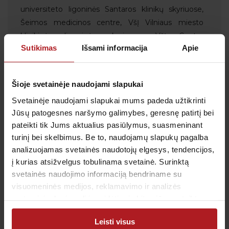
universiteto ligoninės Santaros klinikų skyriuose,
Šeimos medicinos centre, VšĮ Vilniaus miesto
klinikinės ligoninės skyriuose, VšĮ Centro
Sutikimas
Išsami informacija
Apie
poliklinikoje;
2018–2020 m. papildomai dirbau šeimos gydytojo
asistente.
Šioje svetainėje naudojami slapukai
Svetainėje naudojami slapukai mums padeda užtikrinti
Tarptautinė patirtis, mokymai, stažuotės:
Jūsų patogesnes naršymo galimybes, geresnę patirtį bei
Dalyvauju Lietuvoje rengiamose mokslinėse
pateikti tik Jums aktualius pasiūlymus, suasmeninant
konferencijose
turinį bei skelbimus. Be to, naudojamų slapukų pagalba
analizuojamas svetainės naudotojų elgesys, tendencijos,
Užsienio kalbos, kuriomis konsultuojama:
į kurias atsižvelgus tobulinama svetainė. Surinktą
Anglų k.
svetainės naudojimo informaciją bendriname su
visuomeninės medijos, reklamavimo ir analizės
partneriais, kurie gali ją pridėti prie kitos jūsų pateiktos
arba naudojant paslaugas surinktos informacijos.
Leisti visus