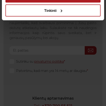
Gauk naujienas pirmas
Tinkinti
Kas kiek laiko būtina profilaktiškai tikrintis sveikatą?
Kada metas skiepytis nuo gripo? Prenumeruokite
naujienlaiškį, kad svarbiausi priminimai į Jūsų pašto
dėžutę atkeliautų laiku. Sulauksite ne tik naudingos
informacijos kaip rūpintis savo sveikata, bet ir
geriausių pasiūlymų bei akcijų.
Sutinku su
privatumo politika
Patvirtinu, kad man yra 14 metų ar daugiau
Klientų aptarnavimas
Tel.:
+370 700 55 511