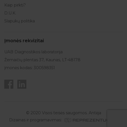
Kaip pirkti?
D.U.K.
Slapukų politika
Įmonės rekvizitai
UAB Diagnostikos laboratorija
Žemaičių plentas 37, Kaunas, LT-48178
Įmonės kodas: 300598351
© 2020 Visos teisės saugomos. Antėja
Dizainas ir programavimas: