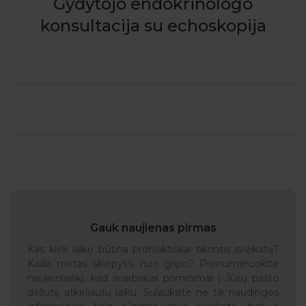
Gydytojo endokrinologo
konsultacija su echoskopija
Gauk naujienas pirmas
Kas kiek laiko būtina profilaktiškai tikrintis sveikatą?
Kada metas skiepytis nuo gripo? Prenumeruokite
naujienlaiškį, kad svarbiausi priminimai į Jūsų pašto
dėžutę atkeliautų laiku. Sulauksite ne tik naudingos