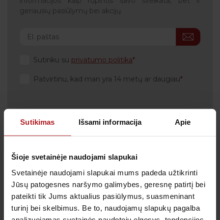
informacijos kaip rūpintis savo sveikata, bet ir
geriausių pasiūlymų bei akcijų.
Sutinku su
privatumo politika
Patvirtinu, kad man yra 14 metų ar daugiau
Sutikimas
Išsami informacija
Apie
Klientų aptarnavimas
Tel.:
+370 700 55 511
Šioje svetainėje naudojami slapukai
Tel.: (iš užsienio)
00-370-37-245330
Svetainėje naudojami slapukai mums padeda užtikrinti
Skambučiai į klientų aptarnavimo centro numerį
Jūsų patogesnes naršymo galimybes, geresnę patirtį bei
apmokestinami pagal Jūsų ryšio operatoriaus
pateikti tik Jums aktualius pasiūlymus, suasmeninant
taikomą tarifą.
turinį bei skelbimus. Be to, naudojamų slapukų pagalba
El. paštas:
pagalba@anteja.lt
analizuojamas svetainės naudotojų elgesys, tendencijos,