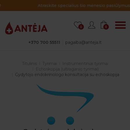
Atraskite specialius šio mėnesio pasiūlymus!
0
0
+370 700 55511
pagalba@anteja.lt
Titulinis
Tyrimai
Instrumentiniai tyrimai
Echoskopija (ultragarso tyrimai)
Gydytojo endokrinologo konsultacija su echoskopija