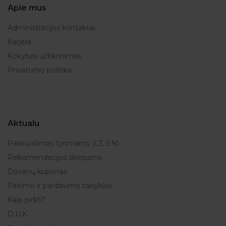
Apie mus
Administracijos kontaktai
Karjera
Kokybės užtikrinimas
Privatumo politika
Aktualu
Pasiruošimas tyrimams (LT, EN)
Rekomendacijos skiepams
Dovanų kuponas
Pirkimo ir pardavimo taisyklės
Kaip pirkti?
D.U.K.