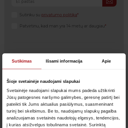
Sutinku su
privatumo politika
Patvirtinu, kad man yra 14 metų ar daugiau
Klientų aptarnavimas
Sutikimas
Išsami informacija
Apie
Tel.:
+370 700 55 511
Tel.: (iš užsienio)
00-370-37-245330
Šioje svetainėje naudojami slapukai
Skambučiai į klientų aptarnavimo centro numerį
Svetainėje naudojami slapukai mums padeda užtikrinti
apmokestinami pagal Jūsų ryšio operatoriaus
taikomą tarifą.
Jūsų patogesnes naršymo galimybes, geresnę patirtį bei
pateikti tik Jums aktualius pasiūlymus, suasmeninant
El. paštas:
pagalba@anteja.lt
turinį bei skelbimus. Be to, naudojamų slapukų pagalba
Darbo laikas:
analizuojamas svetainės naudotojų elgesys, tendencijos,
I-V 7:00 – 19:00
į kurias atsižvelgus tobulinama svetainė. Surinktą