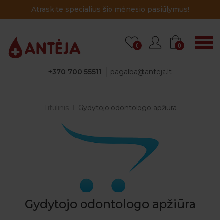
o mėnesio pasiūlymus!
Atraskite specialius ši
0
0
+370 700 55511
pagalba@anteja.lt
Titulinis
Gydytojo odontologo apžiūra
Gydytojo odontologo apžiūra