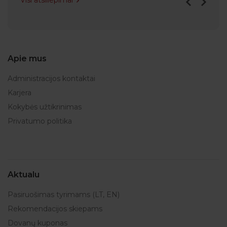
Visi atsiliepimai
Apie mus
Administracijos kontaktai
Karjera
Kokybės užtikrinimas
Privatumo politika
Aktualu
Pasiruošimas tyrimams (LT, EN)
Rekomendacijos skiepams
Dovanų kuponas