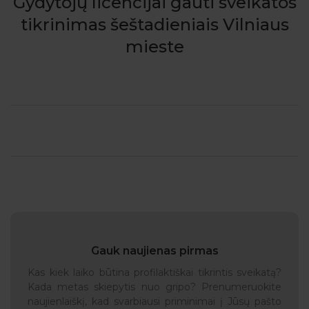
Gydytojų licencijai gauti sveikatos
tikrinimas šeštadieniais Vilniaus
mieste
Gauk naujienas pirmas
Kas kiek laiko būtina profilaktiškai tikrintis sveikatą?
Kada metas skiepytis nuo gripo? Prenumeruokite
naujienlaiškį, kad svarbiausi priminimai į Jūsų pašto