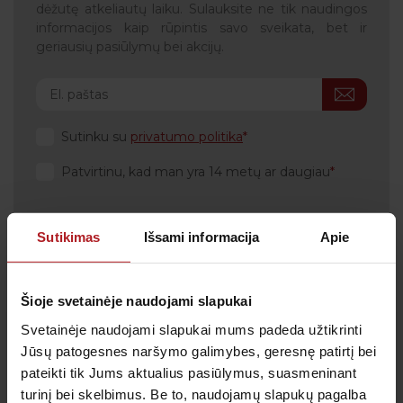
dėžutę atkeliautų laiku. Sulauksite ne tik naudingos
informacijos kaip rūpintis savo sveikata, bet ir
geriausių pasiūlymų bei akcijų.
Sutinku su
privatumo politika
Patvirtinu, kad man yra 14 metų ar daugiau
Sutikimas
Išsami informacija
Apie
Klientų aptarnavimas
Šioje svetainėje naudojami slapukai
Tel.:
+370 700 55 511
Tel.: (iš užsienio)
00-370-37-245330
Svetainėje naudojami slapukai mums padeda užtikrinti
Jūsų patogesnes naršymo galimybes, geresnę patirtį bei
Skambučiai į klientų aptarnavimo centro numerį
pateikti tik Jums aktualius pasiūlymus, suasmeninant
apmokestinami pagal Jūsų ryšio operatoriaus
taikomą tarifą.
turinį bei skelbimus. Be to, naudojamų slapukų pagalba