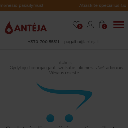
Atraskite specialius šio mėnesio pasiūlymus!
0
0
+370 700 55511
pagalba@anteja.lt
Titulinis
Gydytojų licencijai gauti sveikatos tikrinimas šeštadieniais
Vilniaus mieste