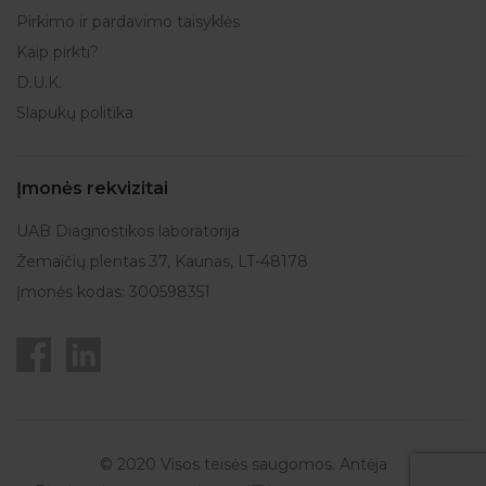
Pirkimo ir pardavimo taisyklės
Kaip pirkti?
D.U.K.
Slapukų politika
Įmonės rekvizitai
UAB Diagnostikos laboratorija
Žemaičių plentas 37, Kaunas, LT-48178
Įmonės kodas: 300598351
© 2020 Visos teisės saugomos. Antėja