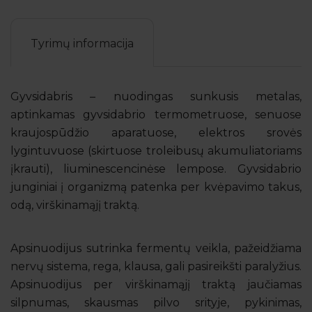
Tyrimų informacija
Gyvsidabris – nuodingas sunkusis metalas,
aptinkamas gyvsidabrio termometruose, senuose
kraujospūdžio aparatuose, elektros srovės
lygintuvuose (skirtuose troleibusų akumuliatoriams
įkrauti), liuminescencinėse lempose. Gyvsidabrio
junginiai į organizmą patenka per kvėpavimo takus,
odą, virškinamąjį traktą.
Apsinuodijus sutrinka fermentų veikla, pažeidžiama
nervų sistema, rega, klausa, gali pasireikšti paralyžius.
Apsinuodijus per virškinamąjį traktą jaučiamas
silpnumas, skausmas pilvo srityje, pykinimas,