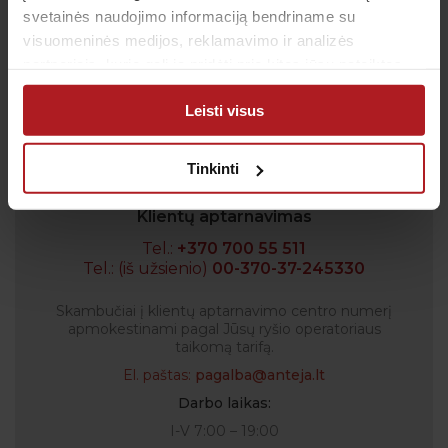
svetainės naudojimo informaciją bendriname su
visuomeninės medijos, reklamavimo ir analizės
Sutinku su
privatumo politika
partneriais, kurie gali ją pridėti prie kitos jūsų pateiktos
arba naudojant paslaugas surinktos informacijos.
Patvirtinu, kad man yra 14 metų ar daugiau
Leisti visus
Tinkinti
Klientų aptarnavimas
Tel.:
+370 700 55 511
Tel.: (iš užsienio)
00-370-37-245330
Skambučiai į klientų aptarnavimo centro numerį
apmokestinami pagal Jūsų ryšio operatoriaus
taikomą tarifą.
El. paštas:
pagalba@anteja.lt
Darbo laikas:
I-V 7:00 – 19:00