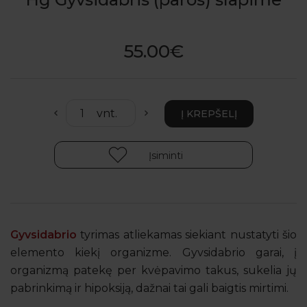
55.00€
Įsiminti
Gyvsidabrio
tyrimas atliekamas siekiant nustatyti šio
elemento kiekį organizme. Gyvsidabrio garai, į
organizmą patekę per kvėpavimo takus, sukelia jų
pabrinkimą ir hipoksiją, dažnai tai gali baigtis mirtimi.