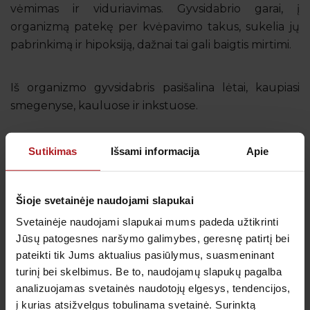
vėmimas ir viduriavimas. Gyvsidabrio garai, į
organizmą patekę per kvėpavimo takus, sukelia jų
pabrinkimą ir hipoksiją, dažnai tai gali baigtis mirtimi.
Iš organizmo gyvsidabris pasišalina lėtai, kaupiasi
smegenyse, kauluose ir inkstuose.
Sutikimas
Išsami informacija
Apie
Gauk naujienas pirmas
Šioje svetainėje naudojami slapukai
Kas kiek laiko būtina profilaktiškai tikrintis sveikatą?
Svetainėje naudojami slapukai mums padeda užtikrinti
Kada metas skiepytis nuo gripo? Prenumeruokite
Jūsų patogesnes naršymo galimybes, geresnę patirtį bei
naujienlaiškį, kad svarbiausi priminimai į Jūsų pašto
dėžutę atkeliautų laiku. Sulauksite ne tik naudingos
pateikti tik Jums aktualius pasiūlymus, suasmeninant
informacijos kaip rūpintis savo sveikata, bet ir
turinį bei skelbimus. Be to, naudojamų slapukų pagalba
geriausių pasiūlymų bei akcijų.
analizuojamas svetainės naudotojų elgesys, tendencijos,
į kurias atsižvelgus tobulinama svetainė. Surinktą