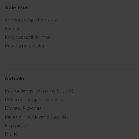
Apie mus
Administracijos kontaktai
Karjera
Kokybės užtikrinimas
Privatumo politika
Aktualu
Pasiruošimas tyrimams (LT, EN)
Rekomendacijos skiepams
Dovanų kuponas
Pirkimo ir pardavimo taisyklės
Kaip pirkti?
D.U.K.