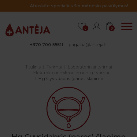
Atraskite specialius šio mėnesio pasiūlymus!
0
0
+370 700 55511
pagalba@anteja.lt
Titulinis
Tyrimai
Laboratoriniai tyrimai
Elektrolitų ir mikroelementų tyrimai
Hg Gyvsidabris (paros) šlapime
Hg Gyvsidabris (paros) šlapime