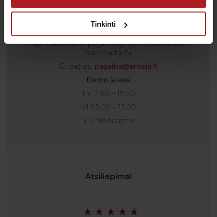
Tel.:
+370 700 55 511
Tel.: (iš užsienio)
00-370-37-245330
Tinkinti
Skambučiai į klientų aptarnavimo centro numerį
apmokestinami pagal Jūsų ryšio operatoriaus
taikomą tarifą.
El. paštas:
pagalba@anteja.lt
Darbo laikas:
I-V 7:00 – 19:00
VI 09:00 – 13:00
VII: Nedirbame
Atsiliepimai