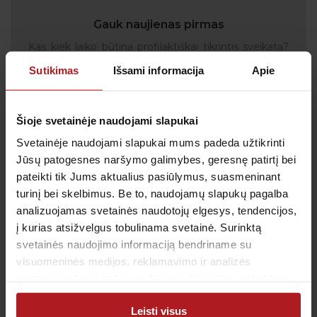
Gauk naujienas pirmas
Kas kiek laiko būtina profilaktiškai tikrintis sveikatą?
Kada metas skiepytis nuo gripo? Prenumeruokite
Sutikimas
Išsami informacija
Apie
naujienlaiškį, kad svarbiausi priminimai į Jūsų pašto
dėžutę atkeliautų laiku. Sulauksite ne tik naudingos
informacijos kaip rūpintis savo sveikata, bet ir
Šioje svetainėje naudojami slapukai
geriausių pasiūlymų bei akcijų.
Svetainėje naudojami slapukai mums padeda užtikrinti
Jūsų patogesnes naršymo galimybes, geresnę patirtį bei
pateikti tik Jums aktualius pasiūlymus, suasmeninant
Sutinku su
privatumo politika
turinį bei skelbimus. Be to, naudojamų slapukų pagalba
analizuojamas svetainės naudotojų elgesys, tendencijos,
Patvirtinu, kad man yra 14 metų ar daugiau
į kurias atsižvelgus tobulinama svetainė. Surinktą
svetainės naudojimo informaciją bendriname su
visuomeninės medijos, reklamavimo ir analizės
partneriais, kurie gali ją pridėti prie kitos jūsų pateiktos
arba naudojant paslaugas surinktos informacijos.
Klientų aptarnavimas
Leisti visus