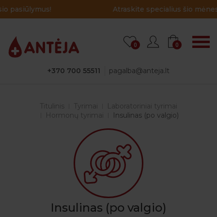
Atraskite specialius šio mėnesio pasiūlymus!
0
0
+370 700 55511
pagalba@anteja.lt
Titulinis
Tyrimai
Laboratoriniai tyrimai
Hormonų tyrimai
Insulinas (po valgio)
Insulinas (po valgio)