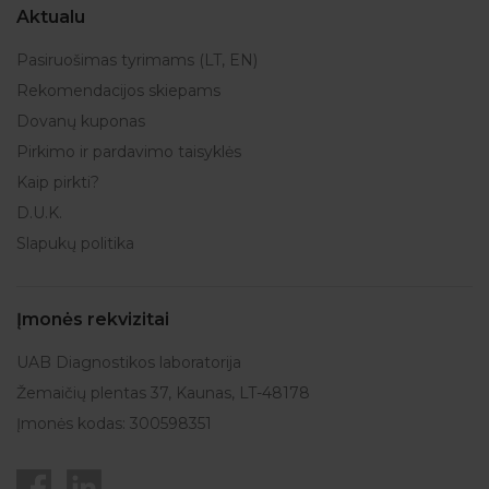
Aktualu
Pasiruošimas tyrimams (LT, EN)
Rekomendacijos skiepams
Dovanų kuponas
Pirkimo ir pardavimo taisyklės
Kaip pirkti?
D.U.K.
Slapukų politika
Įmonės rekvizitai
UAB Diagnostikos laboratorija
Žemaičių plentas 37, Kaunas, LT-48178
Įmonės kodas: 300598351