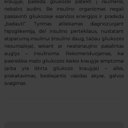
kraujyje, padeda gliukozei patekti į raumenis,
riebalinį audinį. Be insulino organizmas negali
pasisavinti gliukozėje esančios energijos ir pradeda
„badauti“. Tyrimas atliekamas diagnozuojant
hipoglikemiją, dėl insulino pertekliaus, nustatant
atsparumą insulinui (insulino daug, tačiau gliukozės
nesumažėja), sekant ar neatsinaujino pašalintas
auglys – insulinoma. Rekomenduojamas, kai
pasireiškia mažo gliukozės kiekio kraujyje simptomai
(arba yra ištirta gliukozė kraujyje) – alkis,
prakaitavimas, besiliejantis vaizdas akyse, galvos
svaigimas.