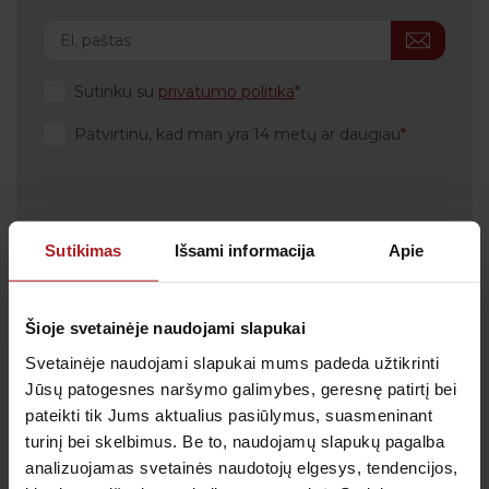
Sutinku su
privatumo politika
Patvirtinu, kad man yra 14 metų ar daugiau
Sutikimas
Išsami informacija
Apie
Klientų aptarnavimas
Tel.:
+370 700 55 511
Tel.: (iš užsienio)
00-370-37-245330
Šioje svetainėje naudojami slapukai
Svetainėje naudojami slapukai mums padeda užtikrinti
Skambučiai į klientų aptarnavimo centro numerį
apmokestinami pagal Jūsų ryšio operatoriaus
Jūsų patogesnes naršymo galimybes, geresnę patirtį bei
taikomą tarifą.
pateikti tik Jums aktualius pasiūlymus, suasmeninant
El. paštas:
pagalba@anteja.lt
turinį bei skelbimus. Be to, naudojamų slapukų pagalba
Darbo laikas:
analizuojamas svetainės naudotojų elgesys, tendencijos,