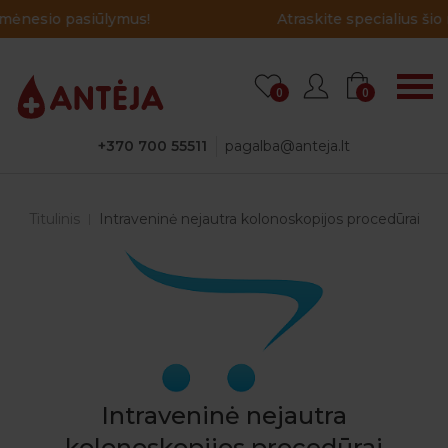
Atraskite specialius šio mėnesio pasiūlymus!
0
0
+370 700 55511
pagalba@anteja.lt
Titulinis
Intraveninė nejautra kolonoskopijos procedūrai
Intraveninė nejautra
kolonoskopijos procedūrai