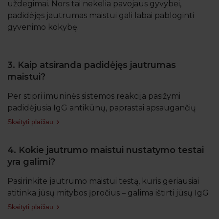
uždegimai. Nors tai nekelia pavojaus gyvybei,
padidėjęs jautrumas maistui gali labai pabloginti
gyvenimo kokybę.
3. Kaip atsiranda padidėjęs jautrumas
maistui?
Per stipri imuninės sistemos reakcija pasižymi
padidėjusia IgG antikūnų, paprastai apsaugančių
organizmą nuo įsiveržėlių, gamyba. Esant pažeistam
Skaityti plačiau
žarnyno barjerui, į kraują patenka daugiau maisto
produktų sudedamųjų dalių, todėl prieš juos
4. Kokie jautrumo maistui nustatymo testai
gaminama daugiau nei vidutiniškai IgG antikūnų.
yra galimi?
Ilgajame laikotarpyje tai gali skatinti lėtinius
uždegiminius procesus, sukeliančius įvairius
Pasirinkite jautrumo maistui testą, kuris geriausiai
negalavimus. Skirtingai nei įprastinės alergijos atveju,
atitinka jūsų mitybos įpročius – galima ištirti jūsų IgG
padidėjęs jautrumas paprastai pasireiškia praėjus
antikūnų reakciją į daugiau nei 200 skirtingų maisto
Skaityti plačiau
tam tikram laikui (iki 72 val.), todėl tikrasis
produktų iš tokių kategorijų: