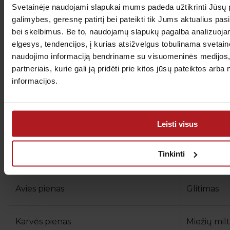
Svetainėje naudojami slapukai mums padeda užtikrinti Jūs
galimybes, geresnę patirtį bei pateikti tik Jums aktualius pa
Trynys (vištos kiaušinio)
Grikių milt
bei skelbimus. Be to, naudojamų slapukų pagalba analizuoj
elgesys, tendencijos, į kurias atsižvelgus tobulinama svetain
naudojimo informaciją bendriname su visuomeninės medijos,
Baltymas (vištos kiaušinio)
Kvietiniai m
partneriais, kurie gali ją pridėti prie kitos jūsų pateiktos ar
informacijos.
Kepimo milteliai
Speltos mil
Alaus mielės
Ruginiai mi
Leisti visus
Tinkinti
Ožkos pienas
Avižų sėle
Avies pienas
Glitimas
Karvės pienas
Miežių milt