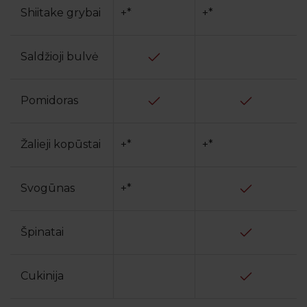
Shiitake grybai
+*
+*
Saldžioji bulvė
Pomidoras
Žalieji kopūstai
+*
+*
Svogūnas
+*
Špinatai
Cukinija