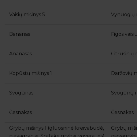
Vaisių mišinys 5
Vynuogių m
Bananas
Figos vaisi
Ananasas
Citrusinių 
Kopūstų mišinys 1
Daržovių m
Svogūnas
Svogūnų m
Česnakas
Česnakas
Grybų mišinys 1 (gluosninė kreivabudė,
Grybų miši
pievagrybiai, Shiitake grybai, voveraitės)
pievagrybia