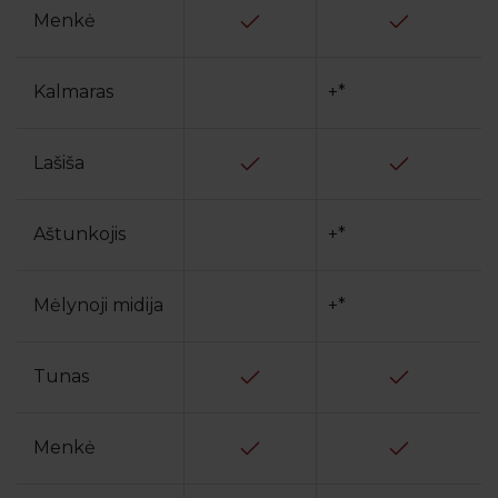
Menkė
Kalmaras
+*
Lašiša
Aštunkojis
+*
Mėlynoji midija
+*
Tunas
Menkė