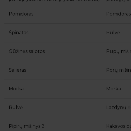
Pomidoras
Pomidoras
Špinatas
Bulvė
Gūžinės salotos
Pupų mišin
Salieras
Porų mišin
Morka
Morka
Bulvė
Lazdynų ri
Pipirų mišinys 2
Kakavos p