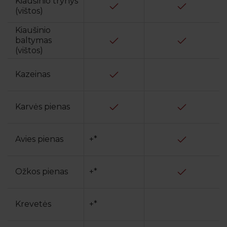
Kiaušinio trynys
(vištos)
Kiaušinio
baltymas
(vištos)
Kazeinas
Karvės pienas
Avies pienas
+*
Ožkos pienas
+*
Krevetės
+*