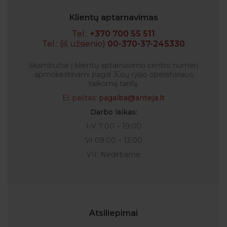
Klientų aptarnavimas
Tel.:
+370 700 55 511
Tel.: (iš užsienio)
00-370-37-245330
Skambučiai į klientų aptarnavimo centro numerį
apmokestinami pagal Jūsų ryšio operatoriaus
taikomą tarifą.
El. paštas:
pagalba@anteja.lt
Darbo laikas:
I-V 7:00 – 19:00
VI 09:00 – 13:00
VII: Nedirbame
Atsiliepimai