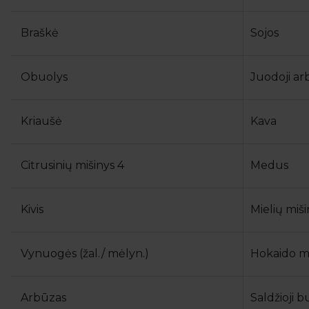
Braškė
Sojos
Obuolys
Juodoji ar
Kriaušė
Kava
Citrusinių mišinys 4
Medus
Kivis
Mielių miši
Vynuogės (žal./ mėlyn.)
Hokaido m
Arbūzas
Saldžioji b