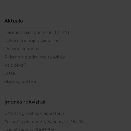
Aktualu
Pasiruošimas tyrimams (LT, EN)
Rekomendacijos skiepams
Dovanų kuponas
Pirkimo ir pardavimo taisyklės
Kaip pirkti?
D.U.K.
Slapukų politika
Įmonės rekvizitai
UAB Diagnostikos laboratorija
Žemaičių plentas 37, Kaunas, LT-48178
Įmonės kodas: 300598351