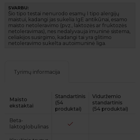
SVARBU:
Šio tipo testai nenurodo esamų I tipo alergijų
maistui, kadangi jas sukelia IgE antikūnai, esamo
maisto netoleravimo (pvz., laktozės ar fruktozės
netoleravimas), nes nedalyvauja imuninė sistema,
celiakijos susirgimo, kadangi tai yra glitimo
netoleravimo sukelta autoimuninė liga.
Tyrimų informacija
Standartinis
Viduržemio
Maisto
(54
standartinis
ekstaktai
produktai)
(54 produktai)
Beta-
laktoglobulinas