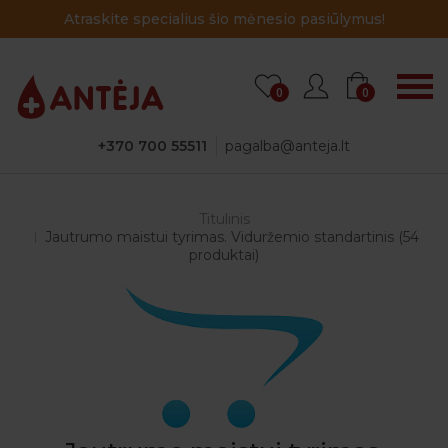
Atraskite specialius šio mėnesio pasiūlymus!
0
0
+370 700 55511
pagalba@anteja.lt
Titulinis
Jautrumo maistui tyrimas. Viduržemio standartinis (54
produktai)