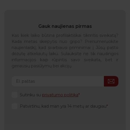
padidėjusio jautrumo maistui sukėlėjas dažnai
Glitimo turintys grūdai
nežinomas.
Grūdai be glitimo & alternatyvūs maisto
produktai
Gauk naujienas pirmas
Ankštiniai augalai
Kas kiek laiko būtina profilaktiškai tikrintis sveikatą?
Daržovės
Kada metas skiepytis nuo gripo? Prenumeruokite
Vaisiai
naujienlaiškį, kad svarbiausi priminimai į Jūsų pašto
Riešutai & sėklos
dėžutę atkeliautų laiku. Sulauksite ne tik naudingos
Mėsa
informacijos kaip rūpintis savo sveikata, bet ir
Žuvis & jūros gėrybės
geriausių pasiūlymų bei akcijų.
Pieno produktai & kiaušinis
Žolelės & prieskoniai
Įvairūs
Sutinku su
privatumo politika
Patvirtinu, kad man yra 14 metų ar daugiau