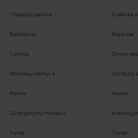
Chalapos paprika
Graikiniai r
Baklažanas
Migdolas
Cukinija
Žemės rie
Moliuskų mišinys 4
Garstyčių 
Menkė
Menkė
Jūros gėrybių mišinys 4
Krevečių m
Tunas
Tunas