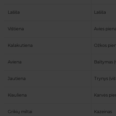
Lašiša
Lašiša
Vištiena
Avies piena
Kalakutiena
Ožkos pien
Aviena
Baltymas (v
Jautiena
Trynys (viš
Kiauliena
Karvės pie
Grikių miltai
Kazeinas