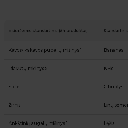
Viduržemio standartinis (54 produktai)
Standartini
Kavos/ kakavos pupelių mišinys 1
Bananas
Riešutų mišinys 5
Kivis
Sojos
Obuolys
Žirnis
Linų sėme
Ankštinių augalų mišinys 1
Lęšis