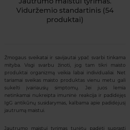
Jautrumo maistui tyrimas.
Viduržemio standartinis (54
produktai)
Žmogaus sveikatai ir savijautai ypač svarbi tinkama
mityba. Visgi svarbu žinoti, jog tam tikri maisto
produktai organizmą veikia labai individualiai. Net
tariamai sveikas maisto produktas vienu metu gali
sukelti įvairiausių simptomų. Jei juos lemia
netinkamai nukreipta imuninė reakcija ir padidėjęs
IgG antikūnų susidarymas, kalbama apie padidėjusį
jautrumą maistui.
Jautrumo maistui tyrimas turėtų padėti suprasti