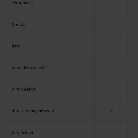
Aštuonkojis
Dorada
Ikrai
Juodadėmė menkė
Jūrinis ešerys
✓
Jūros gėrybių mišinys 4
Jūrų liežuvis