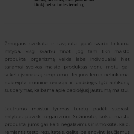
Žmogaus sveikatai ir savijautai ypač svarbi tinkama
mityba. Visgi svarbu žinoti, jog tam tikri maisto
produktai organizmą veikia labai individualiai. Net
tariamai sveikas maisto produktas vienu metu gali
sukelti įvairiausių simptomų. Jei juos lemia netinkamai
nukreipta imuninė reakcija ir padidėjęs IgG antikūnų
susidarymas, kalbama apie padidėjusį jautrumą maistui.
Jautrumo maistui tyrimas turėtų padėti suprasti
mitybos poveikį organizmui. Sužinosite, kokie maisto
produktai jums gali kelti negalavimus ir išmoksite, kaip,
remiantis testo rezultatais, galite palengvinti jaučiamus