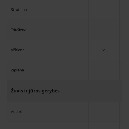
Strutiena
Triušiena
✓
Vištiena
Žąsiena
Žuvis ir jūros gėrybės
Austrė