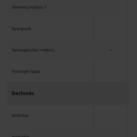
Serbentų mišinys 1
Spanguolė
✓
Vynuogės (žal./ mėlyn.)
Vynuogės lapas
Daržovės
Artišokas
Avokadas