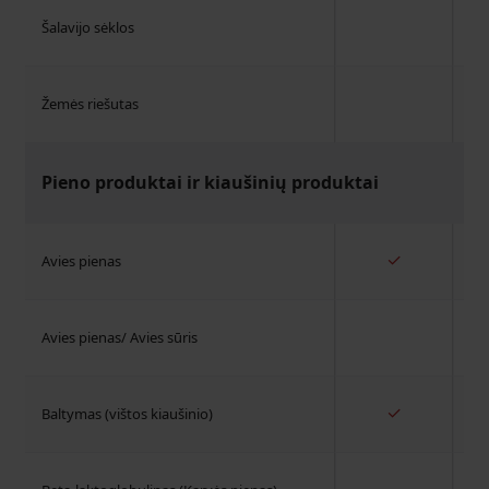
Šalavijo sėklos
Žemės riešutas
Pieno produktai ir kiaušinių produktai
✓
Avies pienas
Avies pienas/ Avies sūris
✓
Baltymas (vištos kiaušinio)