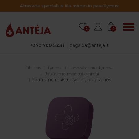
Atraskite specialius šio mėnesio pasiūlymus!
0
0
+370 700 55511
pagalba@anteja.lt
Titulinis
Tyrimai
Laboratoriniai tyrimai
Jautrumo maistui tyrimai
Jautrumo maistui tyrimų programos