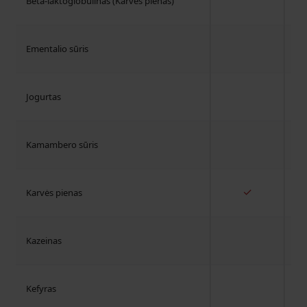
Beta-laktoglobulinas (Karvės pienas)
Ementalio sūris
Jogurtas
Kamambero sūris
✓
Karvės pienas
Kazeinas
Kefyras