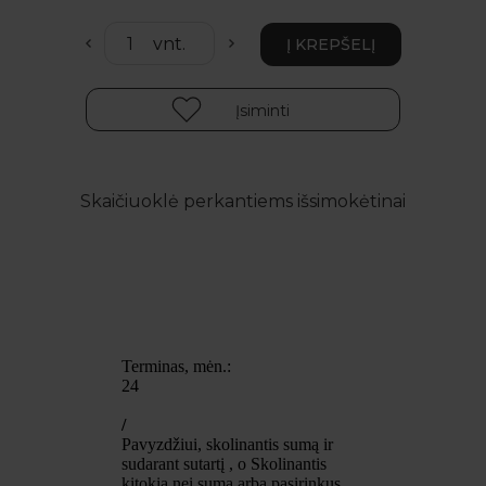
Įsiminti
Skaičiuoklė perkantiems išsimokėtinai