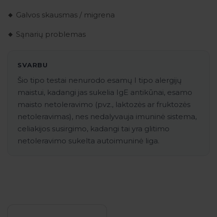
Galvos skausmas / migrena
Sąnarių problemas
SVARBU
Šio tipo testai nenurodo esamų I tipo alergijų
maistui, kadangi jas sukelia IgE antikūnai, esamo
maisto netoleravimo (pvz., laktozės ar fruktozės
netoleravimas), nes nedalyvauja imuninė sistema,
celiakijos susirgimo, kadangi tai yra glitimo
netoleravimo sukelta autoimuninė liga.