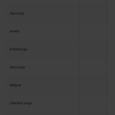
Alyvuogė
Avietė
Erškėtuogė
Gervuogė
Mėlynė
Ožerškio uoga