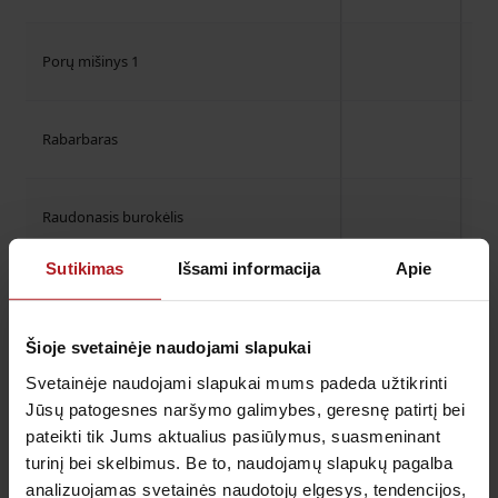
Porų mišinys 1
Rabarbaras
Raudonasis burokėlis
Sutikimas
Išsami informacija
Apie
Raudonasis gūžinis kopūstas
Šioje svetainėje naudojami slapukai
Ridikėlis
Svetainėje naudojami slapukai mums padeda užtikrinti
Jūsų patogesnes naršymo galimybes, geresnę patirtį bei
pateikti tik Jums aktualius pasiūlymus, suasmeninant
Saldžioji bulvė
turinį bei skelbimus. Be to, naudojamų slapukų pagalba
analizuojamas svetainės naudotojų elgesys, tendencijos,