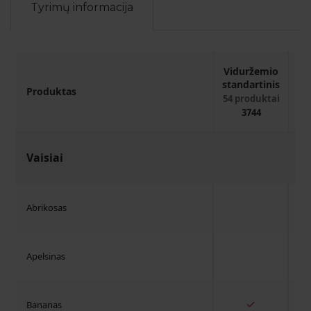
Tyrimų informacija
Viduržemio
St
standartinis
Produktas
54
54 produktai
3744
Vaisiai
Abrikosas
Apelsinas
✓
Bananas