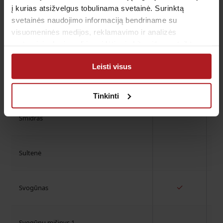
į kurias atsižvelgus tobulinama svetainė. Surinktą
✓
Salieras
svetainės naudojimo informaciją bendriname su
visuomeninės medijos, reklamavimo ir analizės
partneriais, kurie gali ją pridėti prie kitos jūsų pateiktos
Salotų mišinys 1
arba naudojant paslaugas surinktos informacijos.
Leisti visus
Savojinis kopūstas
Tinkinti
Smidras
Sultenė
✓
Svogūnas
Svogūnų mišinys 1