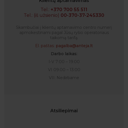
Klientų aptarnavimas
Tel.:
+370 700 55 511
Tel.: (iš užsienio)
00-370-37-245330
Skambučiai į klientų aptarnavimo centro numerį
apmokestinami pagal Jūsų ryšio operatoriaus
taikomą tarifą.
El. paštas:
pagalba@anteja.lt
Darbo laikas:
I-V 7:00 – 19:00
VI 09:00 – 13:00
VII: Nedirbame
Atsiliepimai