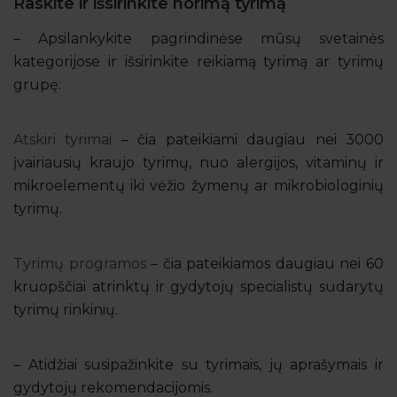
Raskite ir išsirinkite norimą tyrimą
– Apsilankykite pagrindinėse mūsų svetainės
kategorijose ir išsirinkite reikiamą tyrimą ar tyrimų
grupę:
Atskiri tyrimai
– čia pateikiami daugiau nei 3000
įvairiausių kraujo tyrimų, nuo alergijos, vitaminų ir
mikroelementų iki vėžio žymenų ar mikrobiologinių
tyrimų.
Tyrimų programos
– čia pateikiamos daugiau nei 60
kruopščiai atrinktų ir gydytojų specialistų sudarytų
tyrimų rinkinių.
– Atidžiai susipažinkite su tyrimais, jų aprašymais ir
gydytojų rekomendacijomis.