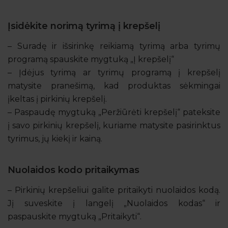
Įsidėkite norimą tyrimą į krepšelį
– Suradę ir išsirinkę reikiamą tyrimą arba tyrimų
programą spauskite mygtuką „Į krepšelį“
– Įdėjus tyrimą ar tyrimų programą į krepšelį
matysite pranešimą, kad produktas sėkmingai
įkeltas į pirkinių krepšelį.
– Paspaudę mygtuką „Peržiūrėti krepšelį“ pateksite
į savo pirkinių krepšelį, kuriame matysite pasirinktus
tyrimus, jų kiekį ir kainą.
Nuolaidos kodo pritaikymas
– Pirkinių krepšeliui galite pritaikyti nuolaidos kodą.
Jį suveskite į langelį „Nuolaidos kodas“ ir
paspauskite mygtuką „Pritaikyti“.