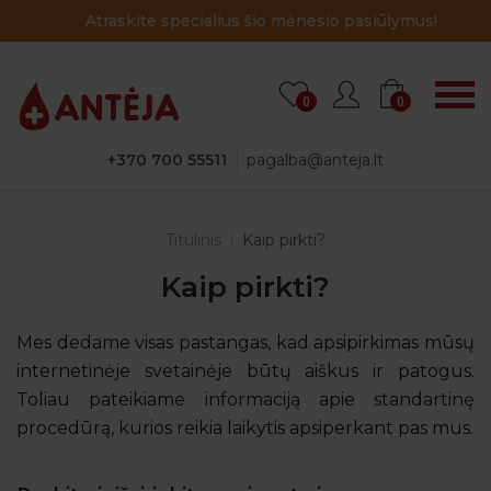
Atraskite specialius šio mėnesio pasiūlymus!
0
0
+370 700 55511
pagalba@anteja.lt
Titulinis
Kaip pirkti?
Kaip pirkti?
Mes dedame visas pastangas, kad apsipirkimas mūsų
internetinėje svetainėje būtų aiškus ir patogus.
Toliau pateikiame informaciją apie standartinę
procedūrą, kurios reikia laikytis apsiperkant pas mus.