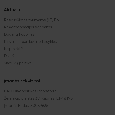
Aktualu
Pasiruošimas tyrimams (LT, EN)
Rekomendacijos skiepams
Dovanų kuponas
Pirkimo ir pardavimo taisyklės
Kaip pirkti?
D.U.K.
Slapukų politika
Įmonės rekvizitai
UAB Diagnostikos laboratorija
Žemaičių plentas 37, Kaunas, LT-48178
Įmonės kodas: 300598351