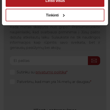
Leisti visus
Gauk naujienas pirmas
Tinkinti
Kas kiek laiko būtina profilaktiškai tikrintis sveikatą?
Kada metas skiepytis nuo gripo? Prenumeruokite
naujienlaiškį, kad svarbiausi priminimai į Jūsų pašto
dėžutę atkeliautų laiku. Sulauksite ne tik naudingos
informacijos kaip rūpintis savo sveikata, bet ir
geriausių pasiūlymų bei akcijų.
Sutinku su
privatumo politika
Patvirtinu, kad man yra 14 metų ar daugiau