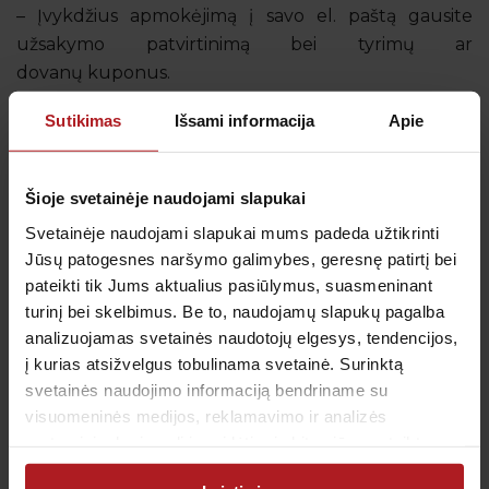
– Įvykdžius apmokėjimą į savo el. paštą gausite
užsakymo patvirtinimą bei tyrimų ar
dovanų kuponus.
Sutikimas
Išsami informacija
Apie
Papildoma informacija
SB Lizingas
Šioje svetainėje naudojami slapukai
Svetainėje naudojami slapukai mums padeda užtikrinti
Klientų patogumui, perkant tyrimus ar tyrimų
Jūsų patogesnes naršymo galimybes, geresnę patirtį bei
programas už 70 eurų ir daugiau internetu,
pateikti tik Jums aktualius pasiūlymus, suasmeninant
suteikiame galimybę tyrimus įsigyti išsimokėtinai.
turinį bei skelbimus. Be to, naudojamų slapukų pagalba
Pasirinkus šį mokėjimo būdą, užsakymo pabaigoje
analizuojamas svetainės naudotojų elgesys, tendencijos,
būsite nukreipti į „SB Lizingo“ sistemą. Joje galėsite
į kurias atsižvelgus tobulinama svetainė. Surinktą
svetainės naudojimo informaciją bendriname su
pasirinkti pirkimo išsimokėtinai laikotarpį bei pradinį
visuomeninės medijos, reklamavimo ir analizės
įnašą iš lizingo bendrovės siūlomų variantų.
partneriais, kurie gali ją pridėti prie kitos jūsų pateiktos
arba naudojant paslaugas surinktos informacijos.