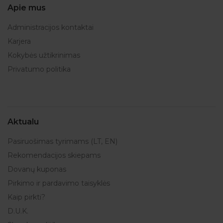
Apie mus
Administracijos kontaktai
Karjera
Kokybės užtikrinimas
Privatumo politika
Aktualu
Pasiruošimas tyrimams (LT, EN)
Rekomendacijos skiepams
Dovanų kuponas
Pirkimo ir pardavimo taisyklės
Kaip pirkti?
D.U.K.