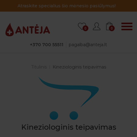
o mėnesio pasiūlymus!
Atraskite specialius ši
0
0
+370 700 55511
pagalba@anteja.lt
Titulinis
Kineziologinis teipavimas
Kineziologinis teipavimas