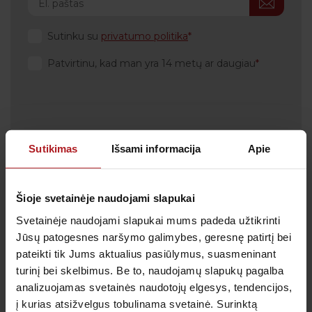
Sutinku su
privatumo politika
Patvirtinu, kad man yra 14 metų ar daugiau
Klientų aptarnavimas
Sutikimas
Išsami informacija
Apie
Tel.:
+370 700 55 511
Tel.: (iš užsienio)
00-370-37-245330
Šioje svetainėje naudojami slapukai
Skambučiai į klientų aptarnavimo centro numerį
Svetainėje naudojami slapukai mums padeda užtikrinti
apmokestinami pagal Jūsų ryšio operatoriaus
taikomą tarifą.
Jūsų patogesnes naršymo galimybes, geresnę patirtį bei
pateikti tik Jums aktualius pasiūlymus, suasmeninant
El. paštas:
pagalba@anteja.lt
turinį bei skelbimus. Be to, naudojamų slapukų pagalba
Darbo laikas:
analizuojamas svetainės naudotojų elgesys, tendencijos,
I-V 7:00 – 19:00
į kurias atsižvelgus tobulinama svetainė. Surinktą