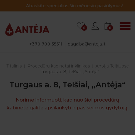
Atraskite specialius šio mėnesio pasiūlymus!
0
0
+370 700 55511
pagalba@anteja.lt
Titulinis
Procedūrų kabinetai ir klinikos
Antėja Telšiuose
Turgaus a. 8, Telšiai, „Antėja“
Turgaus a. 8, Telšiai, „Antėja“
Norime informuoti, kad nuo šiol procedūrų
kabinete galite apsilankyti ir pas
šeimos gydytoją
.