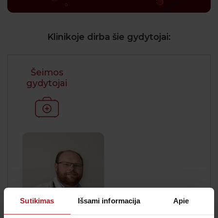
Klinikoje dirba šie gydytojai:
Šeimos
gydytojai
Sutikimas
Išsami informacija
Apie