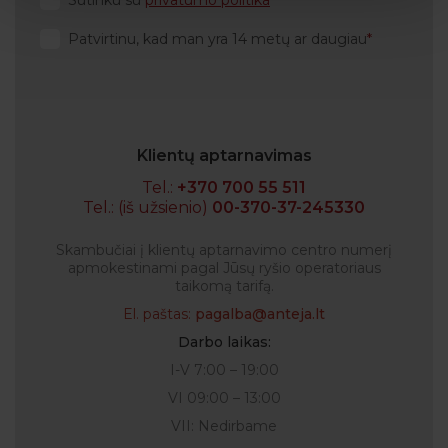
Sutinku su
privatumo politika
Patvirtinu, kad man yra 14 metų ar daugiau
Klientų aptarnavimas
Tel.:
+370 700 55 511
Tel.: (iš užsienio)
00-370-37-245330
Skambučiai į klientų aptarnavimo centro numerį
apmokestinami pagal Jūsų ryšio operatoriaus
taikomą tarifą.
El. paštas:
pagalba@anteja.lt
Darbo laikas:
I-V 7:00 – 19:00
VI 09:00 – 13:00
VII: Nedirbame