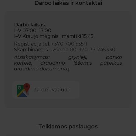
Darbo laikas ir kontaktai
Darbo laikas:
I–V
07:00–17:00
I–V
Kraujo mėginiai imami iki 15:45
Registracija tel.
+370 700 55511
Skambinant iš užsienio
00-370-37-245330
Atsiskaitymas: grynieji, banko
kortelė, draudimo lėšomis pateikus
draudimo dokumentą.
Kaip nuvažiuoti
Teikiamos paslaugos