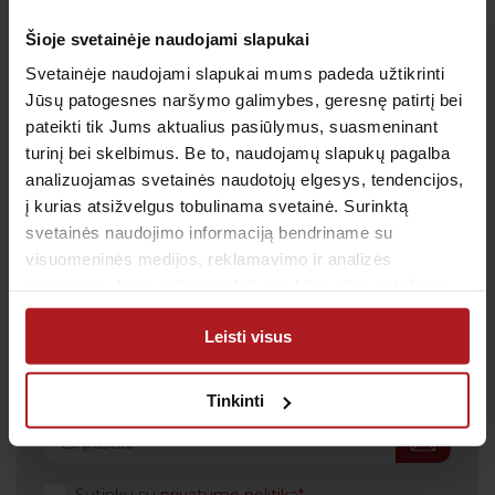
Faustas Einikis
Šioje svetainėje naudojami slapukai
Svetainėje naudojami slapukai mums padeda užtikrinti
Jūsų patogesnes naršymo galimybes, geresnę patirtį bei
pateikti tik Jums aktualius pasiūlymus, suasmeninant
turinį bei skelbimus. Be to, naudojamų slapukų pagalba
analizuojamas svetainės naudotojų elgesys, tendencijos,
į kurias atsižvelgus tobulinama svetainė. Surinktą
svetainės naudojimo informaciją bendriname su
Gauk naujienas pirmas
visuomeninės medijos, reklamavimo ir analizės
Kas kiek laiko būtina profilaktiškai tikrintis sveikatą?
partneriais, kurie gali ją pridėti prie kitos jūsų pateiktos
Kada metas skiepytis nuo gripo? Prenumeruokite
arba naudojant paslaugas surinktos informacijos.
naujienlaiškį, kad svarbiausi priminimai į Jūsų pašto
Leisti visus
dėžutę atkeliautų laiku. Sulauksite ne tik naudingos
informacijos kaip rūpintis savo sveikata, bet ir
geriausių pasiūlymų bei akcijų.
Tinkinti