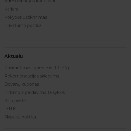
Administracijos kontaktai
Karjera
Kokybės užtikrinimas
Privatumo politika
Aktualu
Pasiruošimas tyrimams (LT, EN)
Rekomendacijos skiepams
Dovanų kuponas
Pirkimo ir pardavimo taisyklės
Kaip pirkti?
D.U.K.
Slapukų politika