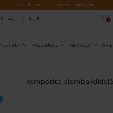
Atraskite specialius šio mėnesio pasiūlymus!
11
pagalba@anteja.lt
0
YDYTOJAI
PASLAUGOS
AKTUALU
API
Kompozito plomba (didelė