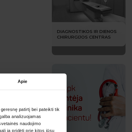
DIAGNOSTIKOS IR DIENOS
CHIRURGIJOS CENTRAS
Apie
esnę patirtį bei pateikti tik
agalba analizuojamas
 svetainės naudojimo
 ją pridėti prie kitos jūsų