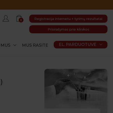
Registracija internetu + tyrimų rezultatai
0
Prisirašymas prie klinikos
EL. PARDUOTUVĖ
E MUS
MUS RASITE
)