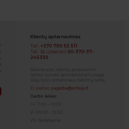
Klientų aptarnavimas
?
Tel.:
+370 700 55 511
Tel.: (iš užsienio)
00-370-37-
e
245330
o
IGLĖ
s
Skambučiai į klientų aptarnavimo
ų
centro numerį apmokestinami pagal
Jūsų ryšio operatoriaus taikomą tarifą.
El. paštas:
pagalba@anteja.lt
Darbo laikas:
I-V 7:00 – 19:00
VI 09:00 – 13:00
VII: Nedirbame