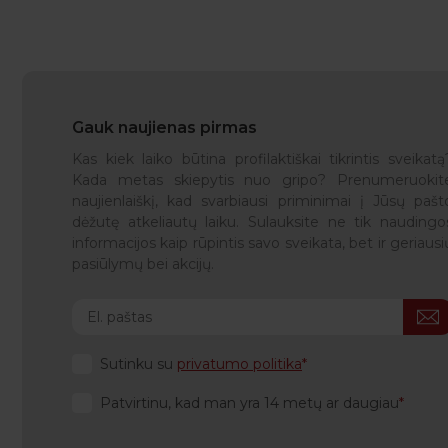
Gauk naujienas pirmas
Kas kiek laiko būtina profilaktiškai tikrintis sveikatą
Kada metas skiepytis nuo gripo? Prenumeruokit
naujienlaiškį, kad svarbiausi priminimai į Jūsų pašt
dėžutę atkeliautų laiku. Sulauksite ne tik naudingo
informacijos kaip rūpintis savo sveikata, bet ir geriausi
pasiūlymų bei akcijų.
Sutinku su
privatumo politika
Patvirtinu, kad man yra 14 metų ar daugiau