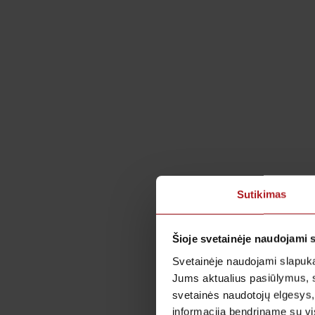
Sutikimas
Šioje svetainėje naudojami 
Svetainėje naudojami slapuka
Jums aktualius pasiūlymus, 
svetainės naudotojų elgesys,
informaciją bendriname su vis