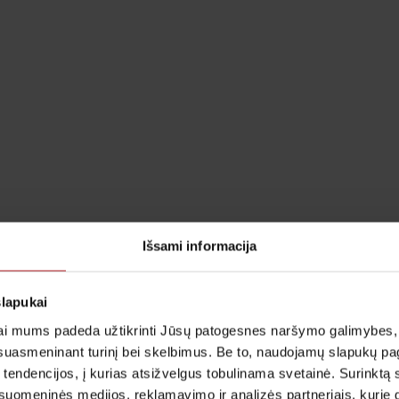
Išsami informacija
slapukai
i mums padeda užtikrinti Jūsų patogesnes naršymo galimybes, ger
suasmeninant turinį bei skelbimus. Be to, naudojamų slapukų p
 tendencijos, į kurias atsižvelgus tobulinama svetainė. Surinktą
uomeninės medijos, reklamavimo ir analizės partneriais, kurie gali