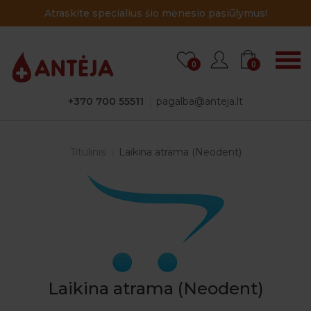
Atraskite specialius šio mėnesio pasiūlymus!
0
0
+370 700 55511
pagalba@anteja.lt
Titulinis
Laikina atrama (Neodent)
Laikina atrama (Neodent)