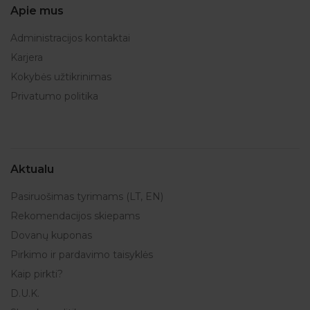
Apie mus
Administracijos kontaktai
Karjera
Kokybės užtikrinimas
Privatumo politika
Aktualu
Pasiruošimas tyrimams (LT, EN)
Rekomendacijos skiepams
Dovanų kuponas
Pirkimo ir pardavimo taisyklės
Kaip pirkti?
D.U.K.