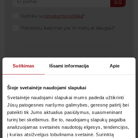
Sutinku su
privatumo politika
Patvirtinu, kad man yra 14 metų ar daugiau
Klientų aptarnavimas
Sutikimas
Išsami informacija
Apie
Tel.:
+370 700 55 511
Tel.: (iš užsienio)
00-370-37-245330
Šioje svetainėje naudojami slapukai
Skambučiai į klientų aptarnavimo centro numerį
Svetainėje naudojami slapukai mums padeda užtikrinti
apmokestinami pagal Jūsų ryšio operatoriaus
taikomą tarifą.
Jūsų patogesnes naršymo galimybes, geresnę patirtį bei
pateikti tik Jums aktualius pasiūlymus, suasmeninant
El. paštas:
pagalba@anteja.lt
turinį bei skelbimus. Be to, naudojamų slapukų pagalba
Darbo laikas:
analizuojamas svetainės naudotojų elgesys, tendencijos,
I-V 7:00 – 19:00
į kurias atsižvelgus tobulinama svetainė. Surinktą