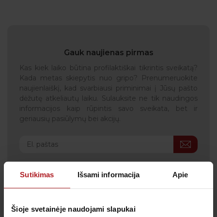
Gauk naujienas pirmas
Kas kiek laiko būtina profilaktiškai tikrintis sveikatą?
Kada metas skiepytis nuo gripo? Prenumeruokite
naujienlaiškį, kad svarbiausi priminimai į Jūsų pašto
dėžutę atkeliautų laiku. Sulauksite ne tik naudingos
informacijos kaip rūpintis savo sveikata, bet ir
geriausių pasiūlymų bei akcijų.
Sutinku su
privatumo politika
Sutikimas
Išsami informacija
Apie
Patvirtinu, kad man yra 14 metų ar daugiau
Šioje svetainėje naudojami slapukai