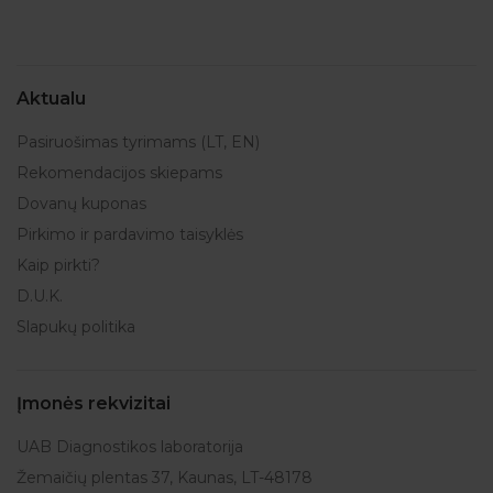
Aktualu
Pasiruošimas tyrimams (LT, EN)
Rekomendacijos skiepams
Dovanų kuponas
Pirkimo ir pardavimo taisyklės
Kaip pirkti?
D.U.K.
Slapukų politika
Įmonės rekvizitai
UAB Diagnostikos laboratorija
Žemaičių plentas 37, Kaunas, LT-48178