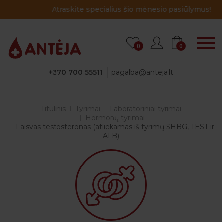
Atraskite specialius šio mėnesio pasiūlymus!
0
0
+370 700 55511
pagalba@anteja.lt
Titulinis
Tyrimai
Laboratoriniai tyrimai
Hormonų tyrimai
Laisvas testosteronas (atliekamas iš tyrimų SHBG, TEST ir
ALB)