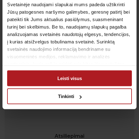
Svetainėje naudojami slapukai mums padeda užtikrinti
Jūsų patogesnes naršymo galimybes, geresnę patirtį bei
Klientų aptarnavimas
pateikti tik Jums aktualius pasiūlymus, suasmeninant
Tel.:
+370 700 55 511
turinį bei skelbimus. Be to, naudojamų slapukų pagalba
Tel.: (iš užsienio)
00-370-37-245330
analizuojamas svetainės naudotojų elgesys, tendencijos,
į kurias atsižvelgus tobulinama svetainė. Surinktą
Skambučiai į klientų aptarnavimo centro numerį
svetainės naudojimo informaciją bendriname su
apmokestinami pagal Jūsų ryšio operatoriaus
taikomą tarifą.
visuomeninės medijos, reklamavimo ir analizės
partneriais, kurie gali ją pridėti prie kitos jūsų pateiktos
El. paštas:
pagalba@anteja.lt
arba naudojant paslaugas surinktos informacijos.
Darbo laikas:
Leisti visus
I-V 7:00 – 19:00
VI 09:00 – 13:00
Tinkinti
VII: Nedirbame
Atsiliepimai