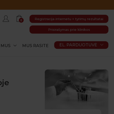
iūlymus!
Registracija internetu + tyrimų rezultatai
0
Prisirašymas prie klinikos
EL. PARDUOTUVĖ
E MUS
MUS RASITE
oje