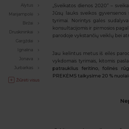
Alytus
„Sveikatos dienos 2020“ – sveik
Jūsų lauks sveikos gyvensenos s
Marijampolė
tyrimai. Norintys galės sudalyv
Biržai
konsultacijomis ir pirmosios pagal
Druskininkai
parodoje vykstančių veiklų bei atr
Gargždai
Ignalina
Jau kelintus metus iš eilės par
Jonava
vykdomais tyrimais, kitomis pas
Jurbarkas
patrauklius feritino, folinės
PREKĖMS taikysime 20 % nuolai
Žiūrėti visus
Nep