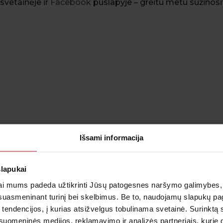
svetainėje ir
Facebook
puslapyje – greitu metu sužinosi
Išsami informacija
alergijų tyrimus.
slapukai
su tyrimų įvertinimu (reikalinga papildoma registraci
teisę bet kuriuo metu keisti akcijos sąlygas.
i mums padeda užtikrinti Jūsų patogesnes naršymo galimybes, ger
suasmeninant turinį bei skelbimus. Be to, naudojamų slapukų p
 tendencijos, į kurias atsižvelgus tobulinama svetainė. Surinktą
uomeninės medijos, reklamavimo ir analizės partneriais, kurie gali