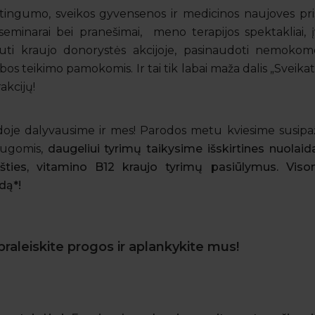
atingumo, sveikos gyvensenos ir medicinos naujoves pri
eminarai bei pranešimai, meno terapijos spektakliai, į
auti kraujo donorystės akcijoje, pasinaudoti nemokomo
bos teikimo pamokomis. Ir tai tik labai maža dalis „Sveik
akcijų!
odoje dalyvausime ir mes! Parodos metu kviesime susipa
laugomis,
daugeliui tyrimų taikysime išskirtines nuolaid
 rūgšties, vitamino B12 kraujo tyrimų pasiūlymus. 
dą*!
raleiskite progos ir aplankykite mus!