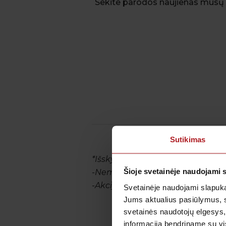
Sekite parodos naujienas mūsų 
Sutikimas
*Išskyrus maisto netoleravimo ir 
Šioje svetainėje naudojami 
-Nemokama gydytojo konsultacija 
-Akcijos organizatorius pasilieka 
Svetainėje naudojami slapuka
Jums aktualius pasiūlymus, 
svetainės naudotojų elgesys,
informaciją bendriname su vis