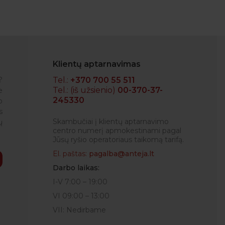
Klientų aptarnavimas
?
Tel.:
+370 700 55 511
Tel.: (iš užsienio)
00-370-37-
e
245330
o
IGLĖ
s
Skambučiai į klientų aptarnavimo
ų
centro numerį apmokestinami pagal
Jūsų ryšio operatoriaus taikomą tarifą.
El. paštas:
pagalba@anteja.lt
Darbo laikas:
I-V 7:00 – 19:00
VI 09:00 – 13:00
VII: Nedirbame