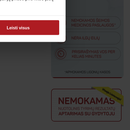
isos naujienos
Leisti visus