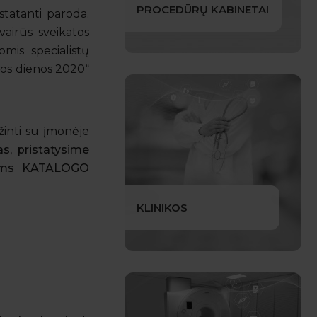
PROCEDŪRŲ KABINETAI
statanti paroda.
vairūs sveikatos
mis specialistų
atos dienos 2020“
žinti su įmonėje
as, pristatysime
Visoms KATALOGO
KLINIKOS