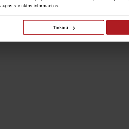
laugas surinktos informacijos.
V
Tinkinti