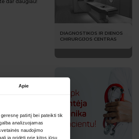
te dar daugiau!
DIAGNOSTIKOS IR DIENOS
CHIRURGIJOS CENTRAS
Apie
ja).
esnę patirtį bei pateikti tik
agalba analizuojamas
 svetainės naudojimo
 ją pridėti prie kitos jūsų