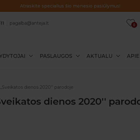
Atraskite specialius šio mėnesio pas
11
pagalba@anteja.lt
0
YDYTOJAI
PASLAUGOS
AKTUALU
API
,Sveikatos dienos 2020'' parodoje
veikatos dienos 2020'' parod