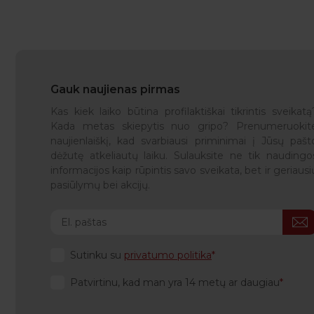
Gauk naujienas pirmas
Kas kiek laiko būtina profilaktiškai tikrintis sveikatą
Kada metas skiepytis nuo gripo? Prenumeruokit
naujienlaiškį, kad svarbiausi priminimai į Jūsų pašt
dėžutę atkeliautų laiku. Sulauksite ne tik naudingo
informacijos kaip rūpintis savo sveikata, bet ir geriausi
pasiūlymų bei akcijų.
Sutinku su
privatumo politika
Patvirtinu, kad man yra 14 metų ar daugiau