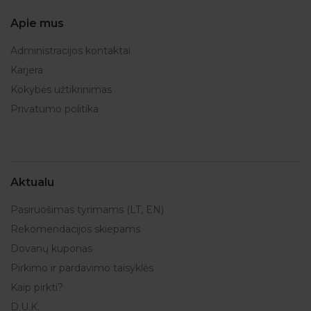
Apie mus
Administracijos kontaktai
Karjera
Kokybės užtikrinimas
Privatumo politika
Aktualu
Pasiruošimas tyrimams (LT, EN)
Rekomendacijos skiepams
Dovanų kuponas
Pirkimo ir pardavimo taisyklės
Kaip pirkti?
D.U.K.