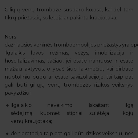
Giliųjų venų trombozė susidaro kojose, kai dėl tam
tikrų priežasčių sulėtėja ar pakinta kraujotaka.
Nors
dažniausios veninės tromboembolijos priežastys yra ope
ilgalaikis lovos režimas, vėžys, imobilizacija ir
hospitalizavimas, tačiau, jei esate namuose ir esate
mažiau aktyvus, o ypač šiuo laikmečiu, kai dirbate
nuotoliniu būdu ar esate saviizoliacijoje, tai taip pat
gali būti giliųjų venų trombozės rizikos veiksnys,
pavyzdžiui:
ilgalaikio neveikimo, įskaitant ilgą
sėdėjimą, kuomet stipriai sulėtėja kojų
venų kraujotaka;
dehidratacija taip pat gali būti rizikos veiksniu, nes