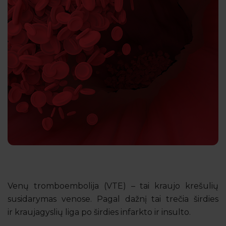
Venų tromboembolija (VTE) – tai kraujo krešulių
susidarymas venose. Pagal dažnį tai trečia širdies
ir kraujagyslių liga po širdies infarkto ir insulto.