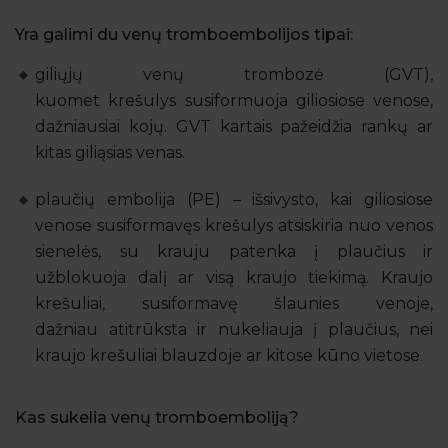
Yra galimi du venų tromboembolijos tipai:
giliųjų venų trombozė (GVT),
kuomet krešulys susiformuoja giliosiose venose,
dažniausiai kojų. GVT kartais pažeidžia rankų ar
kitas giliąsias venas.
plaučių embolija (PE) – išsivysto, kai giliosiose
venose susiformavęs krešulys atsiskiria nuo venos
sienelės, su krauju patenka į plaučius ir
užblokuoja dalį ar visą kraujo tiekimą. Kraujo
krešuliai, susiformavę šlaunies venoje,
dažniau atitrūksta ir nukeliauja į plaučius, nei
kraujo krešuliai blauzdoje ar kitose kūno vietose.
Kas sukelia venų tromboemboliją?