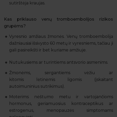
sutirštėja kraujas.
Kas priklauso venų tromboembolijos rizikos
grupėms?
Vyresnio amžiaus žmonės. Venų tromboembolija
dažniausiai išsivysto 60 metų ir vyresniems, tačiau ji
gali pasireikšti ir bet kuriame amžiuje.
Nutukusiems ar turintiems antsvorio asmenims.
Žmonėms, sergantiems vėžiu ar
kitomis lėtinėmis ligomis (įskaitant
autoimuninius sutrikimus).
Moterims nėštumo metu ir vartojančioms
hormonus, geriamuosius kontraceptikus ar
estrogenus, menopauzės simptomams