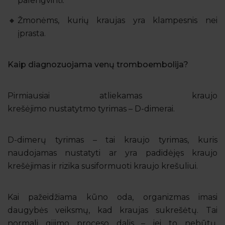
palengvinti.
Žmonėms, kurių kraujas yra klampesnis nei
įprasta.
Kaip diagnozuojama venų tromboembolija?
Pirmiausiai atliekamas kraujo
krešėjimo nustatytmo tyrimas – D-dimerai.
D-dimerų tyrimas – tai kraujo tyrimas, kuris
naudojamas nustatyti ar yra padidėjęs kraujo
krešėjimas ir rizika susiformuoti kraujo krešuliui.
Kai pažeidžiama kūno oda, organizmas imasi
daugybės veiksmų, kad kraujas sukrešėtų. Tai
normali gijimo proceso dalis – jei to nebūtų,