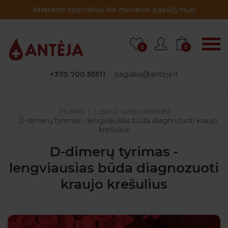
Atraskite specialius šio mėnesio pasiūlymus!
0
0
+370 700 55511
pagalba@anteja.lt
Titulinis
Ligos ir simptomatika
D-dimerų tyrimas - lengviausias būda diagnozuoti kraujo
krešulius
D-dimerų tyrimas -
lengviausias būda diagnozuoti
kraujo krešulius