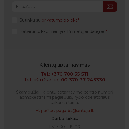
Sutinku su
privatumo politika
Patvirtinu, kad man yra 14 metų ar daugiau
Klientų aptarnavimas
Tel.:
+370 700 55 511
Tel.: (iš užsienio)
00-370-37-245330
Skambučiai į klientų aptarnavimo centro numerį
apmokestinami pagal Jūsų ryšio operatoriaus
taikomą tarifą.
El. paštas:
pagalba@anteja.lt
Darbo laikas:
I-V 7:00 – 19:00