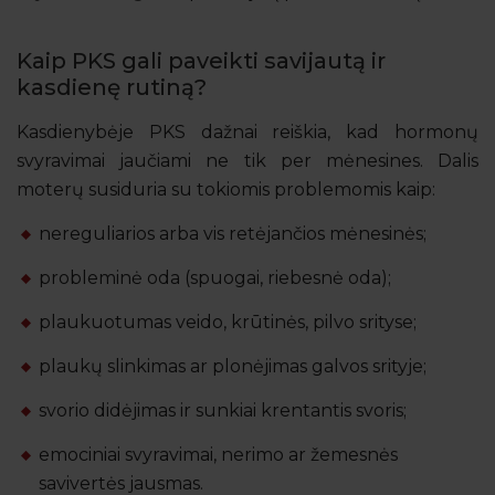
Kaip PKS gali paveikti savijautą ir
kasdienę rutiną?
Kasdienybėje PKS dažnai reiškia, kad hormonų
svyravimai jaučiami ne tik per mėnesines. Dalis
moterų susiduria su tokiomis problemomis kaip:
nereguliarios arba vis retėjančios mėnesinės;
probleminė oda (spuogai, riebesnė oda);
plaukuotumas veido, krūtinės, pilvo srityse;
plaukų slinkimas ar plonėjimas galvos srityje;
svorio didėjimas ir sunkiai krentantis svoris;
emociniai svyravimai, nerimo ar žemesnės
savivertės jausmas.