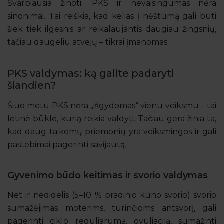
Svarbiausia žinoti: PKS ir nevaisingumas nėra
sinonimai. Tai reiškia, kad kelias į nėštumą gali būti
šiek tiek ilgesnis ar reikalaujantis daugiau žingsnių,
tačiau daugeliu atvejų – tikrai įmanomas.
PKS valdymas: ką galite padaryti
šiandien?
Šiuo metu PKS nėra „išgydomas“ vienu veiksmu – tai
lėtinė būklė, kurią reikia valdyti. Tačiau gera žinia ta,
kad daug taikomų priemonių yra veiksmingos ir gali
pastebimai pagerinti savijautą.
Gyvenimo būdo keitimas ir svorio valdymas
Net ir nedidelis (5–10 % pradinio kūno svorio) svorio
sumažėjimas moterims, turinčioms antsvorį, gali
pagerinti ciklo reguliarumą, ovuliaciją, sumažinti