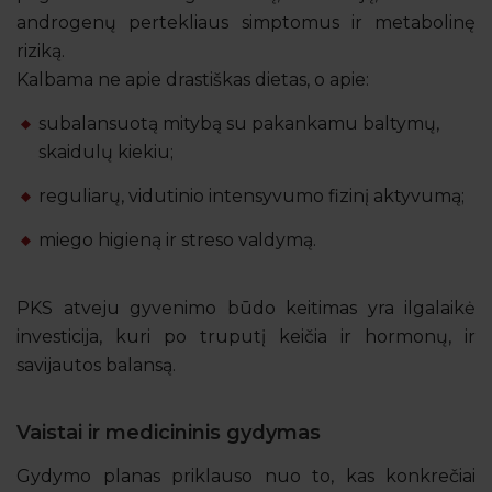
androgenų pertekliaus simptomus ir metabolinę
riziką.
Kalbama ne apie drastiškas dietas, o apie:
subalansuotą mitybą su pakankamu baltymų,
skaidulų kiekiu;
reguliarų, vidutinio intensyvumo fizinį aktyvumą;
miego higieną ir streso valdymą.
PKS atveju gyvenimo būdo keitimas yra ilgalaikė
investicija, kuri po truputį keičia ir hormonų, ir
savijautos balansą.
Vaistai ir medicininis gydymas
Gydymo planas priklauso nuo to, kas konkrečiai