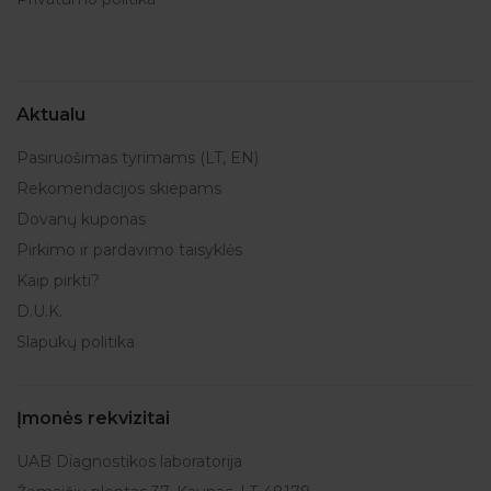
Aktualu
Pasiruošimas tyrimams (LT, EN)
Rekomendacijos skiepams
Dovanų kuponas
Pirkimo ir pardavimo taisyklės
Kaip pirkti?
D.U.K.
Slapukų politika
Įmonės rekvizitai
UAB Diagnostikos laboratorija