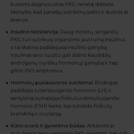
kurioms diagnozuotas PKS, neretai didesnė
tikimybė, kad panašių sutrikimų patirs ir dukros ar
seserys.
Insulino rezistencija.
Daug moterų, sergančių
PKS, turi sutrikusį organizmo jautrumą insulinui,
o tai skatina padidėjusią insulino gamybą.
Insulinas savo ruožtu gali didinti kiaušidžių
androgenų (vyriškų hormonų) gamybą ir taip
gilinti PKS simptomus.
Hormonų pusiausvyros sutrikimai.
Būdingas
padidėjęs luteinizuojančio hormono (LH) ir
santykinai sumažėjęs folikulus stimuliuojančio
hormono (FSH) kiekis, kas sutrikdo folikulų
brendimą ir ovuliaciją.
Kūno svoris ir gyvenimo būdas.
Antsvoris ar
nutukimas nėra vienintelė PKS priežastis, bet gali