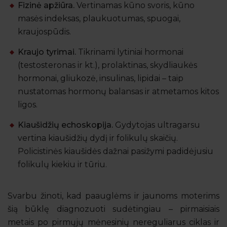
Fizinė apžiūra.
Vertinamas kūno svoris, kūno
masės indeksas, plaukuotumas, spuogai,
kraujospūdis.
Kraujo tyrimai.
Tikrinami lytiniai hormonai
(testosteronas ir kt.), prolaktinas, skydliaukės
hormonai, gliukozė, insulinas, lipidai – taip
nustatomas hormonų balansas ir atmetamos kitos
ligos.
Kiaušidžių echoskopija.
Gydytojas ultragarsu
vertina kiaušidžių dydį ir folikulų skaičių.
Policistinės kiaušidės dažnai pasižymi padidėjusiu
folikulų kiekiu ir tūriu.
Svarbu žinoti, kad paauglėms ir jaunoms moterims
šią būklę diagnozuoti sudėtingiau – pirmaisiais
metais po pirmųjų mėnesinių nereguliarus ciklas ir