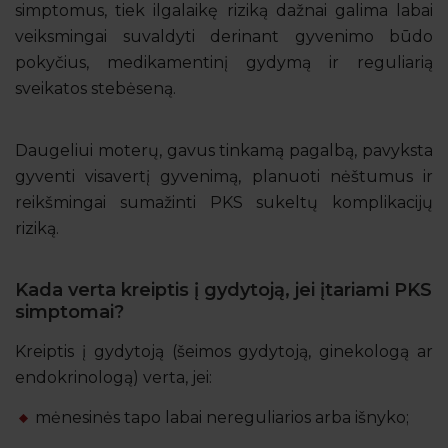
simptomus, tiek ilgalaikę riziką dažnai galima labai
veiksmingai suvaldyti derinant gyvenimo būdo
pokyčius, medikamentinį gydymą ir reguliarią
sveikatos stebėseną.
Daugeliui moterų, gavus tinkamą pagalbą, pavyksta
gyventi visavertį gyvenimą, planuoti nėštumus ir
reikšmingai sumažinti PKS sukeltų komplikacijų
riziką.
Kada verta kreiptis į gydytoją, jei įtariami PKS
simptomai?
Kreiptis į gydytoją (šeimos gydytoją, ginekologą ar
endokrinologą) verta, jei:
mėnesinės tapo labai nereguliarios arba išnyko;