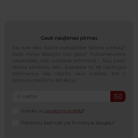
Gauk naujienas pirmas
Kas kiek laiko būtina profilaktiškai tikrintis sveikatą?
Kada metas skiepytis nuo gripo? Prenumeruokite
naujienlaiškį, kad svarbiausi priminimai į Jūsų pašto
dėžutę atkeliautų laiku. Sulauksite ne tik naudingos
informacijos kaip rūpintis savo sveikata, bet ir
geriausių pasiūlymų bei akcijų.
Sutinku su
privatumo politika
Patvirtinu, kad man yra 14 metų ar daugiau