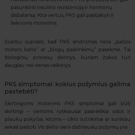
pasunkinti insulino rezistenciją ir hormonų
disbalansą. Kita vertus, PKS gali pasitaikyti ir
lieknoms moterims.
Svarbu suprasti, kad PKS sindromas nėra „pačios
moters kaltė“ ar „blogų pasirinkimų“ pasekmė. Tai
biologinių procesų derinys, kuriam įtakos turi
daugiau nei vienas veiksnys.
PKS simptomai: kokius požymius galima
pastebėti?
Skirtingoms moterims PKS simptomai gali būti
skirtingi – vienoms ryškiausiai pasireiškia odos ir
plaukų pokyčiai, kitoms – ciklo sutrikimai ar sunkiau
sekasi pastoti. Vis dėlto vieni dažniausių požymių yra: