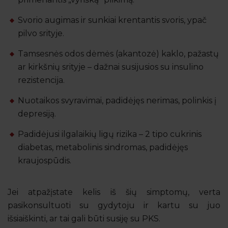
Svorio augimas ir sunkiai krentantis svoris, ypač
pilvo srityje.
Tamsesnės odos dėmės (akantozė) kaklo, pažastų
ar kirkšnių srityje – dažnai susijusios su insulino
rezistencija.
Nuotaikos svyravimai, padidėjęs nerimas, polinkis į
depresiją.
Padidėjusi ilgalaikių ligų rizika – 2 tipo cukrinis
diabetas, metabolinis sindromas, padidėjęs
kraujospūdis.
Jei atpažįstate kelis iš šių simptomų, verta
pasikonsultuoti su gydytoju ir kartu su juo
išsiaiškinti, ar tai gali būti susiję su PKS.