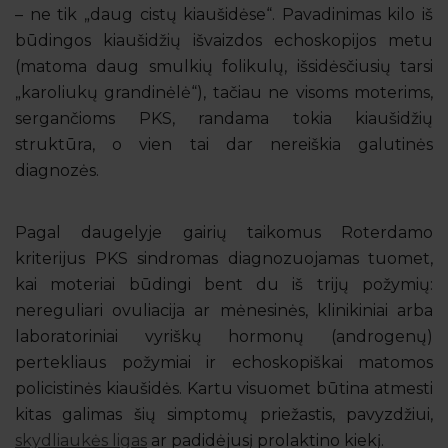
– ne tik „daug cistų kiaušidėse“. Pavadinimas kilo iš
būdingos kiaušidžių išvaizdos echoskopijos metu
(matoma daug smulkių folikulų, išsidėsčiusių tarsi
„karoliukų grandinėlė“), tačiau ne visoms moterims,
sergančioms PKS, randama tokia kiaušidžių
struktūra, o vien tai dar nereiškia galutinės
diagnozės.
Pagal daugelyje gairių taikomus Roterdamo
kriterijus PKS sindromas diagnozuojamas tuomet,
kai moteriai būdingi bent du iš trijų požymių:
nereguliari ovuliacija ar mėnesinės, klinikiniai arba
laboratoriniai vyriškų hormonų (androgenų)
pertekliaus požymiai ir echoskopiškai matomos
policistinės kiaušidės. Kartu visuomet būtina atmesti
kitas galimas šių simptomų priežastis, pavyzdžiui,
skydliaukės ligas
ar padidėjusį prolaktino kiekį.