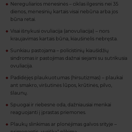
Nereguliarios mėnesinės – ciklas ilgesnis nei 35
dienos, mėnesinių kartais visai nebūna arba jos
būna retai.
Visai išnykusi ovuliacija (anovuliacija) – nors
kraujavimas kartais būna, kiaušinėlis nebręsta.
Sunkiau pastojama – policistinių kiaušidžių
sindromas ir pastojimas dažnai siejami su sutrikusia
ovuliacija.
Padidėjęs plaukuotumas (hirsutizmas) – plaukai
ant smakro, viršutinės lūpos, krūtinės, pilvo,
šlaunų.
Spuogai ir riebesnė oda, dažniausiai menkai
reaguojanti į įprastas priemones.
Plaukų slinkimas ar plonėjimas galvos srityje –
primenantis „vyrišką“ plikimą.