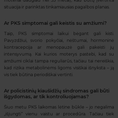
moteriai daugiau nei 35 metai), kad būtų įvertinta
situacija ir parinktas tinkamiausias pagalbos planas.
Ar PKS simptomai gali keistis su amžiumi?
Taip, PKS simptomai laikui bėgant gali kisti.
Pavyzdžiui, svorio pokyčiai, nėštumai, hormoninė
kontracepcija ar menopauzė gali pakeisti jų
intensyvumą. Kai kurios moterys pastebi, kad su
amžiumi ciklai tampa reguliarūs, tačiau tai nereiškia,
kad rizika metabolinėms ligoms visiškai išnyksta – ją
vis tiek būtina periodiškai vertinti.
Ar policistinių kiaušidžių sindromas gali būti
išgydomas, ar tik kontroliuojamas?
Šiuo metu PKS laikomas lėtine būkle – jo negalima
„išjungti“ vienu vaistu ar procedūra. Tačiau tiek