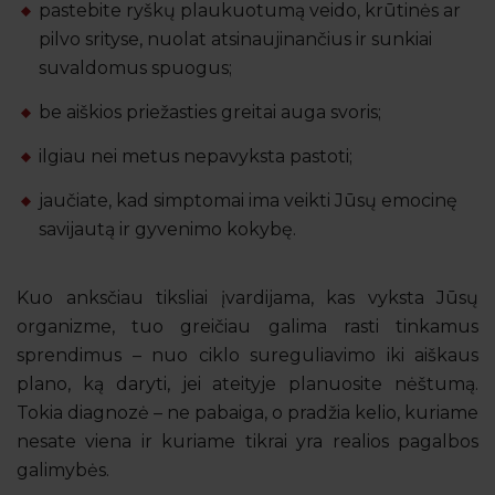
pastebite ryškų plaukuotumą veido, krūtinės ar
pilvo srityse, nuolat atsinaujinančius ir sunkiai
suvaldomus spuogus;
be aiškios priežasties greitai auga svoris;
ilgiau nei metus nepavyksta pastoti;
jaučiate, kad simptomai ima veikti Jūsų emocinę
savijautą ir gyvenimo kokybę.
Kuo anksčiau tiksliai įvardijama, kas vyksta Jūsų
organizme, tuo greičiau galima rasti tinkamus
sprendimus – nuo ciklo sureguliavimo iki aiškaus
plano, ką daryti, jei ateityje planuosite nėštumą.
Tokia diagnozė – ne pabaiga, o pradžia kelio, kuriame
nesate viena ir kuriame tikrai yra realios pagalbos
galimybės.