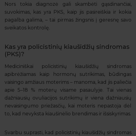
Nors tokia diagnozė gali skambėti gąsdinančiai,
suvokimas, kas yra PKS, kaip jis pasireiškia ir kokia
pagalba galima, – tai pirmas žingsnis į geresnę savo
sveikatos kontrolę.
Kas yra policistinių kiaušidžių sindromas
(PKS)?
Mediciniškai policistinių kiaušidžių sindromas
apibrėžiamas kaip hormonų sutrikimas, būdingas
vaisingo amžiaus moterims – manoma, kad jis paliečia
apie 5–18 % moterų visame pasaulyje. Tai vienas
dažniausių ovuliacijos sutrikimų ir viena dažniausių
nevaisingumo priežasčių, kai moteris nepastoja dėl
to, kad nevyks­ta kiaušinėlio brendimas ir išsiskyrimas.
Svarbu suprasti, kad policistinių kiaušidžių sindromas