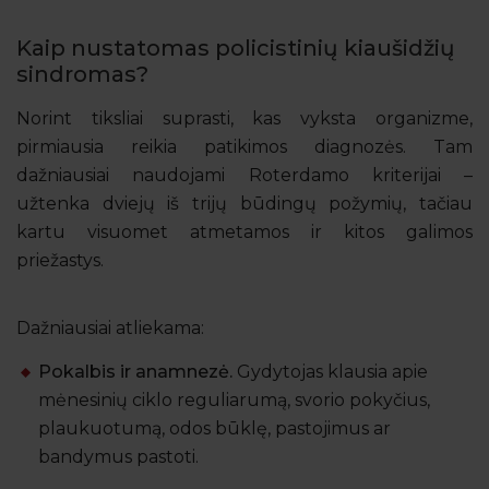
Kaip nustatomas policistinių kiaušidžių
sindromas?
Norint tiksliai suprasti, kas vyksta organizme,
pirmiausia reikia patikimos diagnozės. Tam
dažniausiai naudojami Roterdamo kriterijai –
užtenka dviejų iš trijų būdingų požymių, tačiau
kartu visuomet atmetamos ir kitos galimos
priežastys.
Dažniausiai atliekama:
Pokalbis ir anamnezė.
Gydytojas klausia apie
mėnesinių ciklo reguliarumą, svorio pokyčius,
plaukuotumą, odos būklę, pastojimus ar
bandymus pastoti.