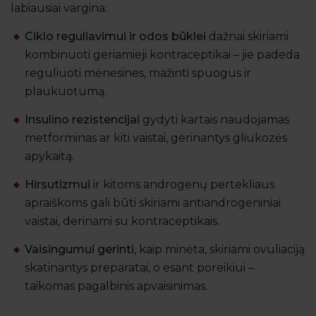
labiausiai vargina:
Ciklo reguliavimui ir odos būklei
dažnai skiriami
kombinuoti geriamieji kontraceptikai – jie padeda
reguliuoti mėnesines, mažinti spuogus ir
plaukuotumą.
Insulino rezistencijai
gydyti kartais naudojamas
metforminas ar kiti vaistai, gerinantys gliukozės
apykaitą.
Hirsutizmui
ir kitoms androgenų pertekliaus
apraiškoms gali būti skiriami antiandrogeniniai
vaistai, derinami su kontraceptikais.
Vaisingumui gerinti
, kaip minėta, skiriami ovuliaciją
skatinantys preparatai, o esant poreikiui –
taikomas pagalbinis apvaisinimas.