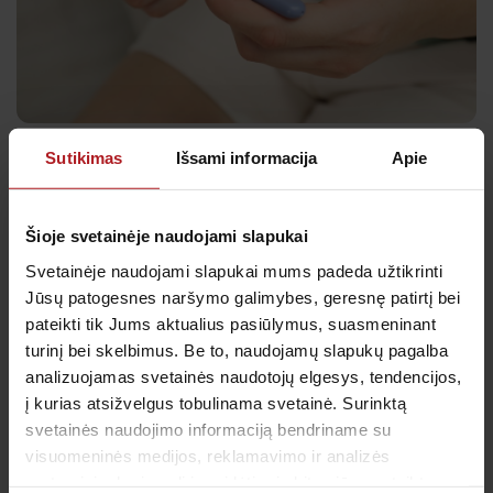
Sutikimas
Išsami informacija
Apie
Vienas jautriausių klausimų – policistinių kiaušidžių
Šioje svetainėje naudojami slapukai
sindromas ir pastojimas. PKS iš tiesų yra viena
dažniausių priežasčių, dėl kurių moterys nepastoja
Svetainėje naudojami slapukai mums padeda užtikrinti
dėl ovuliacijos sutrikimų. Tačiau tai nereiškia, kad
Jūsų patogesnes naršymo galimybes, geresnę patirtį bei
pateikti tik Jums aktualius pasiūlymus, suasmeninant
PKS – automatinis nuosprendis nevaisingumui.
turinį bei skelbimus. Be to, naudojamų slapukų pagalba
analizuojamas svetainės naudotojų elgesys, tendencijos,
Svarbiausi aspektai:
į kurias atsižvelgus tobulinama svetainė. Surinktą
svetainės naudojimo informaciją bendriname su
Daug moterų su PKS pastoja spontaniškai, ypač
visuomeninės medijos, reklamavimo ir analizės
subalansavus svorį, mitybą ir gyvenimo būdą.
partneriais, kurie gali ją pridėti prie kitos jūsų pateiktos