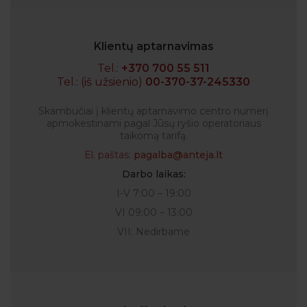
Klientų aptarnavimas
Tel.:
+370 700 55 511
Tel.: (iš užsienio)
00-370-37-245330
Skambučiai į klientų aptarnavimo centro numerį
apmokestinami pagal Jūsų ryšio operatoriaus
taikomą tarifą.
El. paštas:
pagalba@anteja.lt
Darbo laikas:
I-V 7:00 – 19:00
VI 09:00 – 13:00
VII: Nedirbame