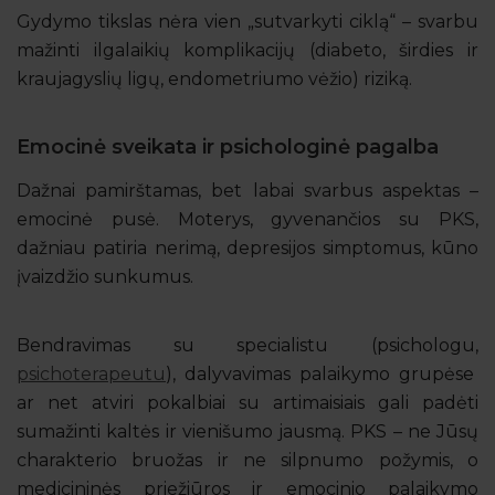
Gydymo tikslas nėra vien „sutvarkyti ciklą“ – svarbu
mažinti ilgalaikių komplikacijų (diabeto, širdies ir
kraujagyslių ligų, endometriumo vėžio) riziką.
Emocinė sveikata ir psichologinė pagalba
Dažnai pamirštamas, bet labai svarbus aspektas –
emocinė pusė. Moterys, gyvenančios su PKS,
dažniau patiria nerimą, depresijos simptomus, kūno
įvaizdžio sunkumus.
Bendravimas su specialistu (psichologu,
psichoterapeutu
), dalyvavimas palaikymo grupėse
ar net atviri pokalbiai su artimaisiais gali padėti
sumažinti kaltės ir vienišumo jausmą. PKS – ne Jūsų
charakterio bruožas ir ne silpnumo požymis, o
medicininės priežiūros ir emocinio palaikymo