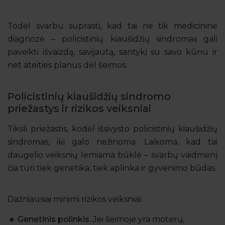
Todėl svarbu suprasti, kad tai ne tik medicininė
diagnozė – policistinių kiaušidžių sindromas gali
paveikti išvaizdą, savijautą, santykį su savo kūnu ir
net ateities planus dėl šeimos.
Policistinių kiaušidžių sindromo
priežastys ir rizikos veiksniai
Tiksli priežastis, kodėl išsivysto policistinių kiaušidžių
sindromas, iki galo nežinoma. Laikoma, kad tai
daugelio veiksnių lemiama būklė – svarbų vaidmenį
čia turi tiek genetika, tiek aplinka ir gyvenimo būdas.
Dažniausiai minimi rizikos veiksniai:
Genetinis polinkis.
Jei šeimoje yra moterų,