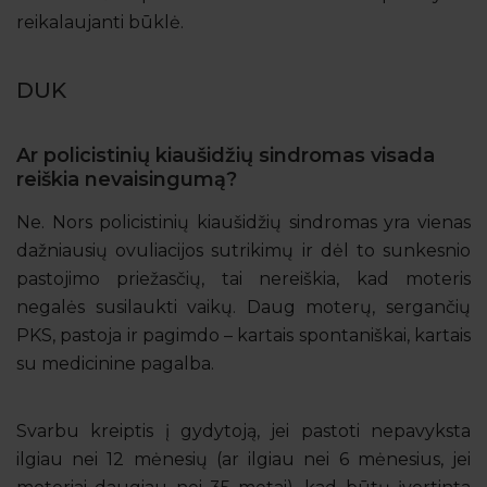
reikalaujanti būklė.
DUK
Ar policistinių kiaušidžių sindromas visada
reiškia nevaisingumą?
Ne. Nors policistinių kiaušidžių sindromas yra vienas
dažniausių ovuliacijos sutrikimų ir dėl to sunkesnio
pastojimo priežasčių, tai nereiškia, kad moteris
negalės susilaukti vaikų. Daug moterų, sergančių
PKS, pastoja ir pagimdo – kartais spontaniškai, kartais
su medicinine pagalba.
Svarbu kreiptis į gydytoją, jei pastoti nepavyksta
ilgiau nei 12 mėnesių (ar ilgiau nei 6 mėnesius, jei