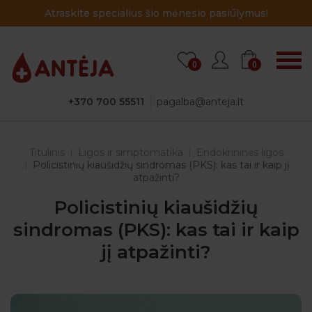
Atraskite specialius šio mėnesio pasiūlymus!
0
0
+370 700 55511
pagalba@anteja.lt
Titulinis
Ligos ir simptomatika
Endokrininės ligos
Policistinių kiaušidžių sindromas (PKS): kas tai ir kaip jį
atpažinti?
Policistinių kiaušidžių
sindromas (PKS): kas tai ir kaip
jį atpažinti?