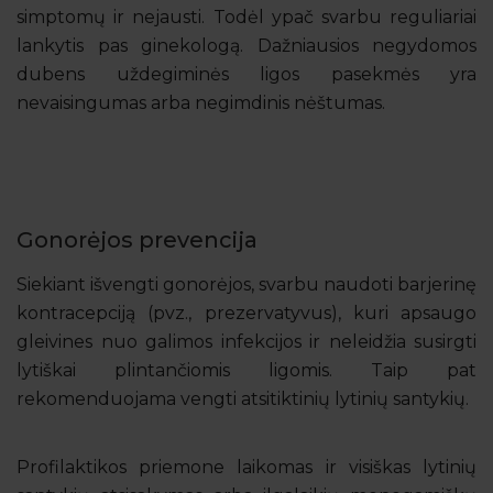
simptomų ir nejausti. Todėl ypač svarbu reguliariai
lankytis pas ginekologą. Dažniausios negydomos
dubens uždegiminės ligos pasekmės yra
nevaisingumas arba negimdinis nėštumas.
Gonorėjos prevencija
Siekiant išvengti gonorėjos, svarbu naudoti barjerinę
kontracepciją (pvz., prezervatyvus), kuri apsaugo
gleivines nuo galimos infekcijos ir neleidžia susirgti
lytiškai plintančiomis ligomis. Taip pat
rekomenduojama vengti atsitiktinių lytinių santykių.
Profilaktikos priemone laikomas ir visiškas lytinių