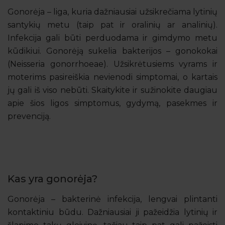
Gonorėja – liga, kuria dažniausiai užsikrečiama lytinių
santykių metu (taip pat ir oralinių ar analinių).
Infekcija gali būti perduodama ir gimdymo metu
kūdikiui. Gonorėją sukelia bakterijos – gonokokai
(Neisseria gonorrhoeae). Užsikrėtusiems vyrams ir
moterims pasireiškia nevienodi simptomai, o kartais
jų gali iš viso nebūti. Skaitykite ir sužinokite daugiau
apie šios ligos simptomus, gydymą, pasekmes ir
prevenciją.
Kas yra gonorėja?
Gonorėja – bakterinė infekcija, lengvai plintanti
kontaktiniu būdu. Dažniausiai ji pažeidžia lytinių ir