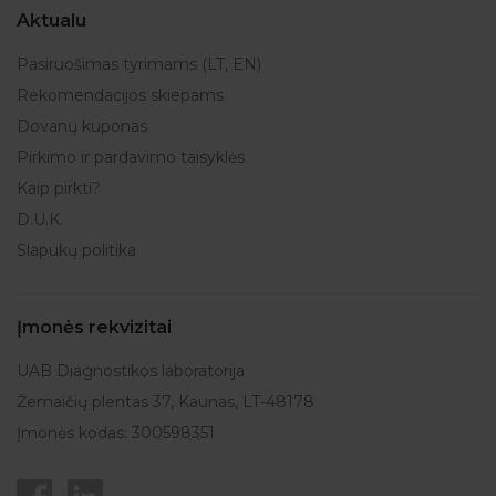
Aktualu
Pasiruošimas tyrimams (LT, EN)
Rekomendacijos skiepams
Dovanų kuponas
Pirkimo ir pardavimo taisyklės
Kaip pirkti?
D.U.K.
Slapukų politika
Įmonės rekvizitai
UAB Diagnostikos laboratorija
Žemaičių plentas 37, Kaunas, LT-48178
Įmonės kodas: 300598351