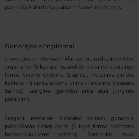
pažeidžia, išskirdama įvairias toksines medžiagas.
Gonorėjos simptomai
Gonorėjos simptomai priklauso nuo uždegimo vietos
organizme. Ši liga gali pasireikšti kuria nors būdinga
forma: vyrams uretrine (šlaplės), moterims gimdos
kaklelio ir šlaplės, abiems lytims – rektaline (tiesiosios
žarnos), faringine (gerklės) arba akių junginės
pažeidimo.
Sergant rektaline (tiesiosios žarnos) gonorėja,
pažeidžiama tiesioji žarna (ši ligos forma dažnesnė
homoseksualiems vyrams). Pasireiškia tokie