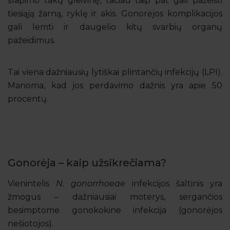
šlapimo takų gleivinę, tačiau taip pat gali pažeisti
tiesiąją žarną, ryklę ir akis. Gonorėjos komplikacijos
gali lemti ir daugelio kitų svarbių organų
pažeidimus.
Tai viena dažniausių lytiškai plintančių infekcijų (LPI).
Manoma, kad jos perdavimo dažnis yra apie 50
procentų.
Gonorėja – kaip užsikrečiama?
Vienintelis
N. gonorrhoeae
infekcijos šaltinis yra
žmogus – dažniausiai moterys, sergančios
besimptome gonokokine infekcija (gonorėjos
nešiotojos).