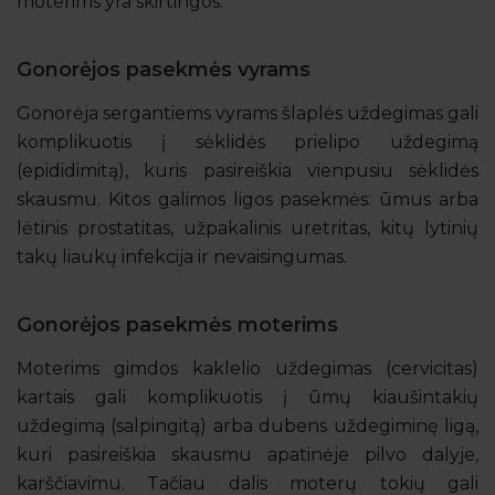
moterims yra skirtingos.
Gonorėjos pasekmės vyrams
Gonorėja sergantiems vyrams šlaplės uždegimas gali
komplikuotis į sėklidės prielipo uždegimą
(epididimitą), kuris pasireiškia vienpusiu sėklidės
skausmu. Kitos galimos ligos pasekmės: ūmus arba
lėtinis prostatitas, užpakalinis uretritas, kitų lytinių
takų liaukų infekcija ir nevaisingumas.
Gonorėjos pasekmės moterims
Moterims gimdos kaklelio uždegimas (cervicitas)
kartais gali komplikuotis į ūmų kiaušintakių
uždegimą (salpingitą) arba dubens uždegiminę ligą,
kuri pasireiškia skausmu apatinėje pilvo dalyje,
karščiavimu. Tačiau dalis moterų tokių gali