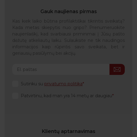
Gauk naujienas pirmas
Kas kiek laiko būtina profilaktiškai tikrintis sveikatą?
Kada metas skiepytis nuo gripo? Prenumeruokite
naujienlaiškį, kad svarbiausi priminimai į Jūsų pašto
dėžutę atkeliautų laiku. Sulauksite ne tik naudingos
informacijos kaip rūpintis savo sveikata, bet ir
geriausių pasiūlymų bei akcijų.
Sutinku su
privatumo politika
Patvirtinu, kad man yra 14 metų ar daugiau
Klientų aptarnavimas