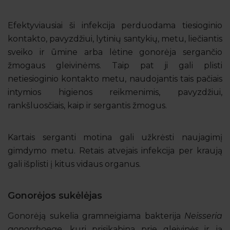
Efektyviausiai ši infekcija perduodama tiesioginio
kontakto, pavyzdžiui, lytinių santykių, metu, liečiantis
sveiko ir ūmine arba lėtine gonorėja sergančio
žmogaus gleivinėms. Taip pat ji gali plisti
netiesioginio kontakto metu, naudojantis tais pačiais
intymios higienos reikmenimis, pavyzdžiui,
rankšluosčiais, kaip ir sergantis žmogus.
Kartais serganti motina gali užkrėsti naujagimį
gimdymo metu. Retais atvejais infekcija per kraują
gali išplisti į kitus vidaus organus.
Gonorėjos sukėlėjas
Gonorėją sukelia gramneigiama bakterija
Neisseria
gonorrhoeae
, kuri prisikabina prie gleivinės ir ją