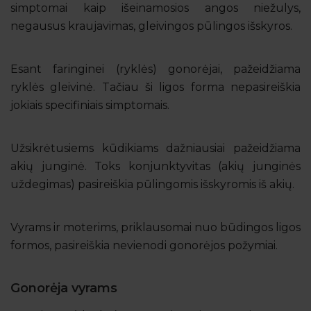
simptomai kaip išeinamosios angos niežulys,
negausus kraujavimas, gleivingos pūlingos išskyros.
Esant faringinei (ryklės) gonorėjai, pažeidžiama
ryklės gleivinė. Tačiau ši ligos forma nepasireiškia
jokiais specifiniais simptomais.
Užsikrėtusiems kūdikiams dažniausiai pažeidžiama
akių junginė. Toks konjunktyvitas (akių junginės
uždegimas) pasireiškia pūlingomis išskyromis iš akių.
Vyrams ir moterims, priklausomai nuo būdingos ligos
formos, pasireiškia nevienodi gonorėjos požymiai.
Gonorėja vyrams