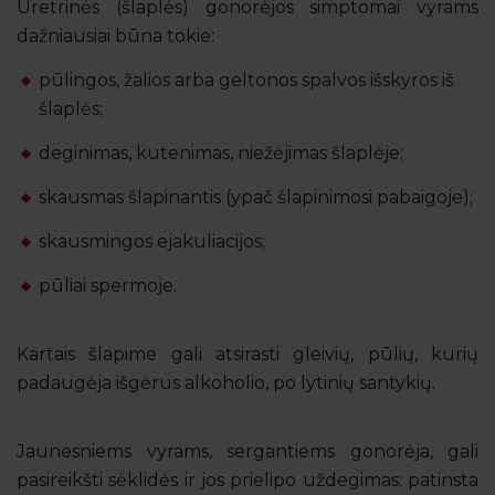
Uretrinės (šlaplės) gonorėjos simptomai vyrams
dažniausiai būna tokie:
pūlingos, žalios arba geltonos spalvos išskyros iš
šlaplės;
deginimas, kutenimas, niežėjimas šlaplėje;
skausmas šlapinantis (ypač šlapinimosi pabaigoje);
skausmingos ejakuliacijos;
pūliai spermoje.
Kartais šlapime gali atsirasti gleivių, pūlių, kurių
padaugėja išgėrus alkoholio, po lytinių santykių.
Jaunesniems vyrams, sergantiems gonorėja, gali
pasireikšti sėklidės ir jos prielipo uždegimas: patinsta