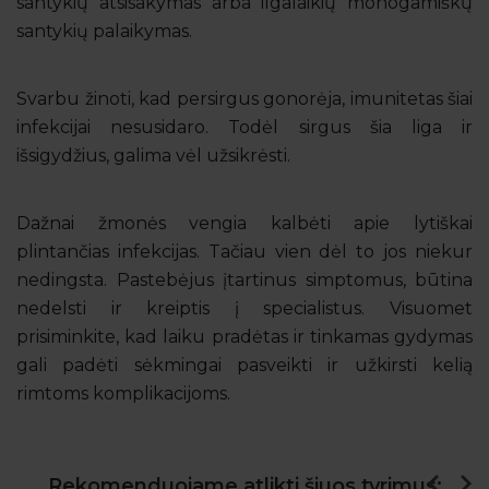
santykių atsisakymas arba ilgalaikių monogamiškų
santykių palaikymas.
Svarbu žinoti, kad persirgus gonorėja, imunitetas šiai
infekcijai nesusidaro. Todėl sirgus šia liga ir
išsigydžius, galima vėl užsikrėsti.
Dažnai žmonės vengia kalbėti apie lytiškai
plintančias infekcijas. Tačiau vien dėl to jos niekur
nedingsta. Pastebėjus įtartinus simptomus, būtina
nedelsti ir kreiptis į specialistus. Visuomet
prisiminkite, kad laiku pradėtas ir tinkamas gydymas
gali padėti sėkmingai pasveikti ir užkirsti kelią
rimtoms komplikacijoms.
Rekomenduojame atlikti šiuos tyrimus: