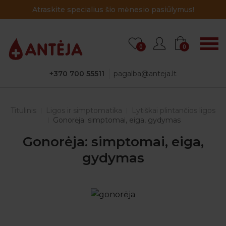
Atraskite specialius šio mėnesio pasiūlymus!
0
0
+370 700 55511
pagalba@anteja.lt
Titulinis
Ligos ir simptomatika
Lytiškai plintančios ligos
Gonorėja: simptomai, eiga, gydymas
Gonorėja: simptomai, eiga,
gydymas