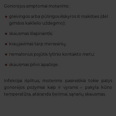
Gonorėjos simptomai moterims:
gleivingos arba pūlingos išskyros iš makšties (dėl
gimdos kaklelio uždegimo);
skausmas šlapinantis;
kraujavimas tarp mėnesinių;
nemalonus pojūtis lytinio kontakto metu;
skausmas pilvo apačioje.
Infekcijai išplitus, moterims pasireiškia tokie patys
gonorėjos požymiai kaip ir vyrams – pakyla kūno
temperatūra, atsiranda bėrimai, sąnarių skausmas.