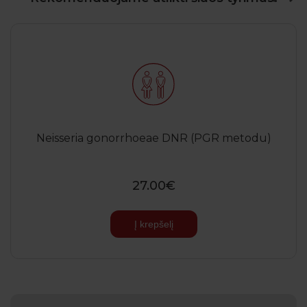
Neisseria gonorrhoeae DNR (PGR metodu)
27.00€
Į krepšelį