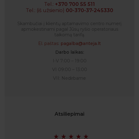
Tel.:
+370 700 55 511
Tel.: (iš užsienio)
00-370-37-245330
Skambučiai į klientų aptarnavimo centro numerį
apmokestinami pagal Jūsų ryšio operatoriaus
taikomą tarifą.
El. paštas:
pagalba@anteja.lt
Darbo laikas:
I-V 7:00 – 19:00
VI 09:00 – 13:00
VII: Nedirbame
Atsiliepimai