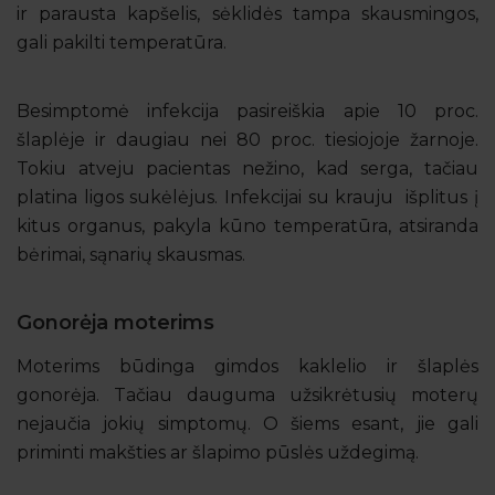
ir parausta kapšelis, sėklidės tampa skausmingos,
gali pakilti temperatūra.
Besimptomė infekcija pasireiškia apie 10 proc.
šlaplėje ir daugiau nei 80 proc. tiesiojoje žarnoje.
Tokiu atveju pacientas nežino, kad serga, tačiau
platina ligos sukėlėjus. Infekcijai su krauju išplitus į
kitus organus, pakyla kūno temperatūra, atsiranda
bėrimai, sąnarių skausmas.
Gonorėja moterims
Moterims būdinga gimdos kaklelio ir šlaplės
gonorėja. Tačiau dauguma užsikrėtusių moterų
nejaučia jokių simptomų. O šiems esant, jie gali
priminti makšties ar šlapimo pūslės uždegimą.