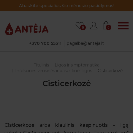
lius šio mėnesio pasiūlymus!
Atraskite specia
0
0
+370 700 55511
pagalba@anteja.lt
Titulinis
Ligos ir simptomatika
Infekcinės virusinės ir parazitinės ligos
Cisticerkozė
Cisticerkozė
Cisticerkozė
arba
kiaulinis kaspinuotis
– ligą
sukelia
Cysticercus cellulosae
lerva „Taenia solium“