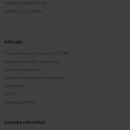
Kokybės užtikrinimas
Privatumo politika
Aktualu
Pasiruošimas tyrimams (LT, EN)
Rekomendacijos skiepams
Dovanų kuponas
Pirkimo ir pardavimo taisyklės
Kaip pirkti?
D.U.K.
Slapukų politika
Įmonės rekvizitai