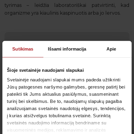
tyrimas – leidžia laboratoriškai patvirtinti, kad
organizme yra kiaulinis kaspinuotis arba jo lervos.
Gauk naujienas pirmas
Sutikimas
Išsami informacija
Apie
Kas kiek laiko būtina profilaktiškai tikrintis sveikatą?
Kada metas skiepytis nuo gripo? Prenumeruokite
Šioje svetainėje naudojami slapukai
naujienlaiškį, kad svarbiausi priminimai į Jūsų pašto
dėžutę atkeliautų laiku. Sulauksite ne tik naudingos
Svetainėje naudojami slapukai mums padeda užtikrinti
informacijos kaip rūpintis savo sveikata, bet ir
Jūsų patogesnes naršymo galimybes, geresnę patirtį bei
geriausių pasiūlymų bei akcijų.
pateikti tik Jums aktualius pasiūlymus, suasmeninant
turinį bei skelbimus. Be to, naudojamų slapukų pagalba
analizuojamas svetainės naudotojų elgesys, tendencijos,
į kurias atsižvelgus tobulinama svetainė. Surinktą
Sutinku su
privatumo politika
svetainės naudojimo informaciją bendriname su
visuomeninės medijos, reklamavimo ir analizės
Patvirtinu, kad man yra 14 metų ar daugiau