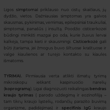
Ligos
simptomai
priklauso nuo cistų skaičiaus, jų
dydžio, vietos. Dažniausias simptomas yra galvos
skausmas, pykinimas, vėmimas, epilepsiniai traukuliai,
simptomai, panašūs į insultą. Poodžio cisticerkozei
būdingi minkšti mazgai po oda, kurie žuvus lervai
kalkėja, tampa kieti ir skausmingi.
Cisticerkozė
gali
būti įtariama, jei žmogus buvo šiltuose kraštuose ir
valgė kiaulienos ar turėjo kontakto su kiaulės
išmatomis.
TYRIMAI.
Pirmiausia verta atlikti išmatų tyrimą
mikroskopu ieškant kaspinuočio narelių
(
koprogramą
). Ligai diagnozuoti reikalingas
bendras
kraujo tyrimas
( parodo uždegimą ir eozinofiliją –
tam tikrų kraujo ląstelių, rodančių parazito buvimą
organizme, padidėjimas) ir
specifinis IgG
kraujo