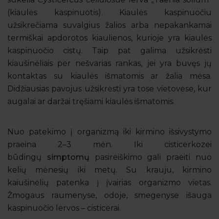
(kiaulės kaspinuotis). Kiaulės kaspinuočiu
užsikrečiama suvalgius žalios arba nepakankamai
termiškai apdorotos kiaulienos, kurioje yra kiaulės
kaspinuočio cistų. Taip pat galima užsikrėsti
kiaušinėliais per nešvarias rankas, jei yra buvęs jų
kontaktas su kiaulės išmatomis ar žalia mėsa.
Didžiausias pavojus užsikrėsti yra tose vietovėse, kur
augalai ar daržai tręšiami kiaulės išmatomis.
Nuo patekimo į organizmą iki kirmino išsivystymo
praeina 2–3 mėn. Iki cisticerkozei
būdingų
simptomų
pasireiškimo gali praeiti nuo
kelių mėnesių iki metų. Su krauju, kirmino
kaiušinėlių patenka į įvairias organizmo vietas.
Žmogaus raumenyse, odoje, smegenyse išauga
kaspinuočio lervos – cisticerai.