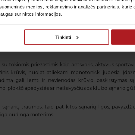
 sąstingis.
uomeninės medijos, reklamavimo ir analizės partneriais, kurie gali
laugas surinktos informacijos.
ytis sulaukus maždaug 45 metų (
pirminė sąnario artroz
ti ir anksčiau, t. y. iki 40 metų amžiaus (
antrinė sąnar
Tinkinti
uždegiminės sąnarių ligos, medžiagų apykaita, vidaus s
 su tokiomis priežastimis kaip antsvoris, aktyvus sportav
zinis krūvis, nuolat atliekami monotoniški judesiai (dažn
iradimą gali lemti ir nevienodas krūvio paskirstymas sąn
mo, plokščiapėdystės ar neišsivysčiusios klubo sąnario g
s sąnarių traumos, taip pat kitos sąnarių ligos, pavyzdži
ia liga būdinga moterims.