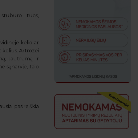
ų, stuburo – tuos,
vidinėje kelio ar
 kelius. Artrozei
mą, jautrumą ir
e sąnaryje, taip
usiai pasireiškia