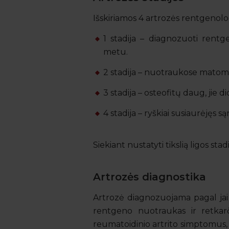
Išskiriamos 4 artrozės rentgenolog
1 stadija – diagnozuoti rentg
metu.
2 stadija – nuotraukose matomi m
3 stadija – osteofitų daug, jie di
4 stadija – ryškiai susiaurėjęs są
Siekiant nustatyti tikslią ligos sta
Artrozės diagnostika
Artrozė diagnozuojama pagal jai
rentgeno nuotraukas ir retkarči
reumatoidinio artrito simptomus, r