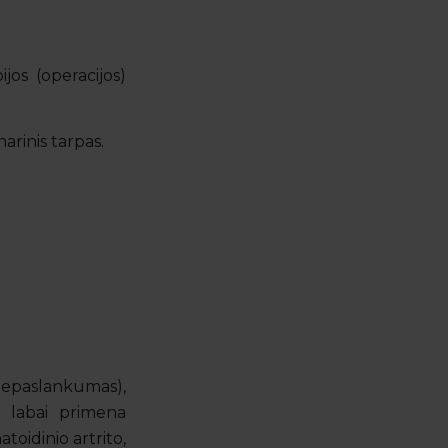
jos (operacijos)
arinis tarpas.
nepaslankumas),
i labai primena
toidinio artrito,