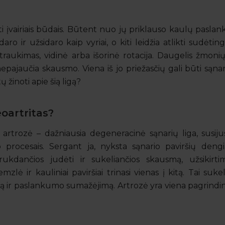
i įvairiais būdais. Būtent nuo jų priklauso kaulų paslan
aro ir užsidaro kaip vyriai, o kiti leidžia atlikti sudėtin
itraukimas, vidinė arba išorinė rotacija. Daugelis žmoni
 nepajaučia skausmo. Viena iš jo priežasčių gali būti sąna
ų žinoti apie šią ligą?
teoartritas?
a artrozė – dažniausia degeneracinė sąnarių liga, susiju
procesais. Sergant ja, nyksta sąnario paviršių dengi
ukdančios judėti ir sukeliančios skausmą, užsikirtim
zlė ir kauliniai paviršiai trinasi vienas į kitą. Tai sukel
mą ir paslankumo sumažėjimą. Artrozė yra viena pagrindini