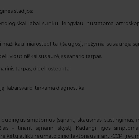
inės stadijos:
enologiškai labai sunku, lengviau nustatoma artroskopi
aži kauliniai osteofitai (išaugos), nežymiai susiaurėja sąn
deli, vidutiniškai susiaurėjęs sąnario tarpas.
narinis tarpas, dideli osteofitai.
diją, labai svarbi tinkama diagnostika.
 būdingus simptomus (sąnarių skausmas, sustingimas, 
ais – tiriant sąnarinį skystį. Kadangi ligos simptoma
eikėtų atlikti reumatoidinio faktoriaus ir anti-CCP (reuma