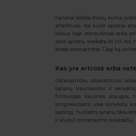
Sąnariai leidžia mūsų kūnui judėt
amplitudė. Kai kurie sąnariai atsid
tokius kaip atitraukimas arba pr
savo sąnarių sveikatą iki tol, kol
kitaip osteoartritas. Taigi ką vertėt
Kas yra artrozė arba os
Osteoartritas, osteoartrozė, arb
sąnarių traumavimu ir senėjimo 
formuojasi kaulinės ataugos, tr
progresuojant, visai sunyksta krem
sąstingį, nuolatinį sąnarių skaus
ir klubo) protezavimo priežasčių.