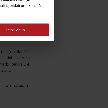
 ją pridėti prie kitos jūsų
ė
) dėl senėjimo
io artrozė
). Jos
Leisti visus
ekrecijos liaukų
imas (nuolatinės
iausiai susiję su
ario paviršiuje,
ūžduobės.
ui, reumatoidinis