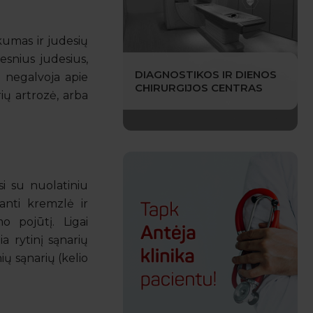
kumas ir judesių
gesnius judesius,
DIAGNOSTIKOS IR DIENOS
ų negalvoja apie
CHIRURGIJOS CENTRAS
rių artrozė, arba
si su nuolatiniu
anti kremzlė ir
o pojūtį. Ligai
ia rytinį sąnarių
ų sąnarių (kelio