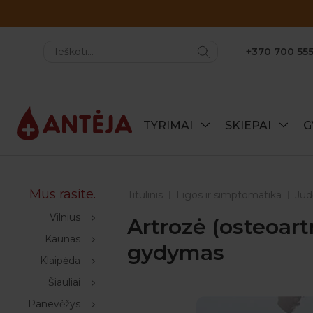
+370 700 555
TYRIMAI
SKIEPAI
G
Mus rasite.
Titulinis
Ligos ir simptomatika
Jud
Vilnius
Artrozė (osteoartr
Kaunas
gydymas
Klaipėda
Šiauliai
Panevėžys