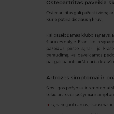
Osteoartritas paveikia 
Osteoartritas gali pažeisti vieną ar
kurie patiria didžiausią krūvį.
Kai pažeidžiamas klubo sąnarys, a
šlaunies dalyje. Esant kelio sąnar
pažeidus piršto sąnarį, jo kraš
paraudimą. Kai paveikiamos pėdos
pat gali patinti pirštai arba kulkšni
Artrozės simptomai ir po
Šios ligos požymiai ir simptomai sk
tokie artrozės požymiai ir simptom
sąnario jautrumas, skausmas ir są