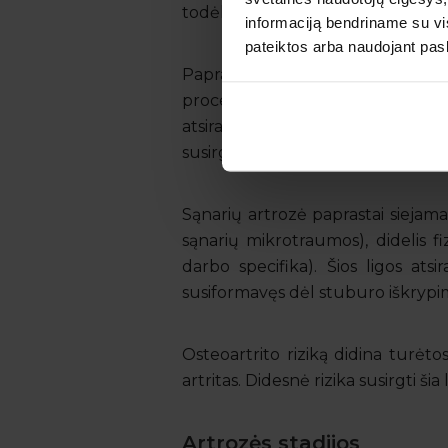
todėl atsiranda sąnario skausmas ir
informaciją bendriname su vis
pateiktos arba naudojant pas
Paprastai ši liga pradeda vyst
proceso. Tačiau ji gali pasireikš
atsiradimą gali lemti traumos, 
susirgimai.
Sąnarių artrozė paprastai siejama
sąnarių mikrotraumos), didelis fi
darbo specifika). Šios ligos ats
susiformavęs dėl stuburo iškrypi
Osteoartrito riziką didina turėto
artritas. Didesnė rizika susirgti š
Artrozės stadijos