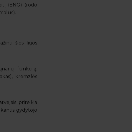
eitį (ENG) (rodo
malus).
inti šios ligos
narių funkciją.
nakas), kremzlės
.
vejais prireikia
ikantis gydytojo