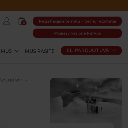
Registracija internetu + tyrimų rezultatai
0
Prisirašymas prie klinikos
EL. PARDUOTUVĖ
E MUS
MUS RASITE
astys, gydymas