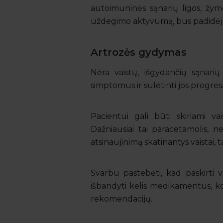
autoimuninės sąnarių ligos, žyme
uždegimo aktyvumą, bus padidėjęs
Artrozės gydymas
Nėra vaistų, išgydančių sąnari
simptomus ir sulėtinti jos progre
Pacientui gali būti skiriami va
Dažniausiai tai paracetamolis, n
atsinaujinimą skatinantys vaistai
Svarbu pastebėti, kad paskirti va
išbandyti kelis medikamentus, ko
rekomendacijų.