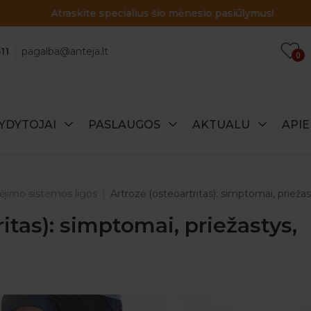
Atraskite specialius šio mėnesio pasiūlymus!
11
pagalba@anteja.lt
0
YDYTOJAI
PASLAUGOS
AKTUALU
API
ėjimo sistemos ligos
Artrozė (osteoartritas): simptomai, priež
itas): simptomai, priežastys,