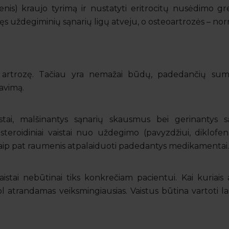
nis) kraujo tyrimą ir nustatyti eritrocitų nusėdimo gr
 uždegiminių sąnarių ligų atveju, o osteoartrozės – nor
ų artrozę. Tačiau yra nemažai būdų, padedančių sumaž
savimą.
istai, malšinantys sąnarių skausmus bei gerinantys są
esteroidiniai vaistai nuo uždegimo (pavyzdžiui, diklofe
, taip pat raumenis atpalaiduoti padedantys medikamentai
istai nebūtinai tiks konkrečiam pacientui. Kai kuriais at
l atrandamas veiksmingiausias. Vaistus būtina vartoti la