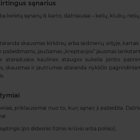
skirtingus sąnarius
ba keletą sąnarių iš karto, dažniausiai – kelių, klubų, rieš
tsiranda skausmas kirkšnių arba sėdmenų srityje, kartais 
io pažeidimams, jaučiamas „krepitacijos“ jausmas lankstant
te atsiradusios kaulinės ataugos sukelia piršto patini
, skausmas ir jautrumas atsiranda nykščio pagrindiniam
s.
žymiai
iriasi, priklausomai nuo to, kurį sąnarį ji pažeidžia. Dažnia
ai:
stingis (po didesnio fizinio krūvio arba poilsio);