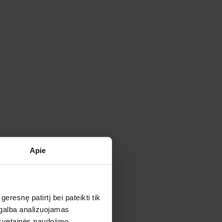
Apie
esnę patirtį bei pateikti tik
irta ir elastinga
agalba analizuojamas
a ir nusidėvėti,
 svetainės naudojimo