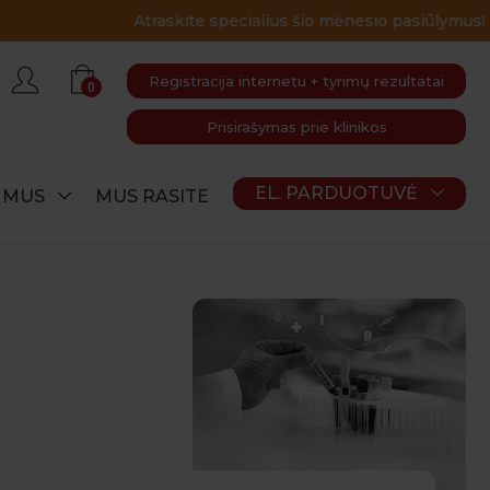
Registracija internetu + tyrimų rezultatai
0
Prisirašymas prie klinikos
EL. PARDUOTUVĖ
E MUS
MUS RASITE