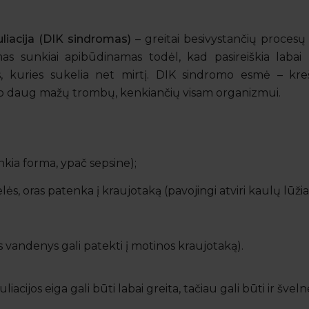
liacija (DIK sindromas)
– greitai besivystančių procesų
mas sunkiai apibūdinamas todėl, kad pasireiškia labai įv
mais, kuries sukelia net mirtį. DIK sindromo esmė – kr
daro daug mažų trombų, kenkiančių visam organizmui.
nkia forma, ypač sepsine);
lės, oras patenka į kraujotaką (pavojingi atviri kaulų lūžiai
 vandenys gali patekti į motinos kraujotaką).
acijos eiga gali būti labai greita, tačiau gali būti ir švel