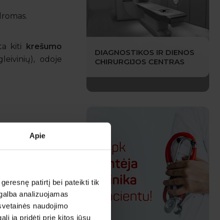
ndromas.
a kiti
krešumo
DIAGNOSTIKOS IR DIENOS
leivinių), odoje
CHIRURGIJOS CENTRAS
Apie
esnę patirtį bei pateikti tik
agalba analizuojamas
 svetainės naudojimo
 ją pridėti prie kitos jūsų