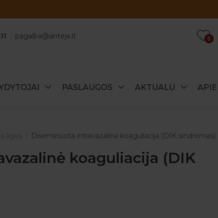
Atraskite specialius šio mėnesio pasiūlymus!
11
pagalba@anteja.lt
0
YDYTOJAI
PASLAUGOS
AKTUALU
API
s ligos
Diseminuota intravazalinė koaguliacija (DIK sindromas)
vazalinė koaguliacija (DIK