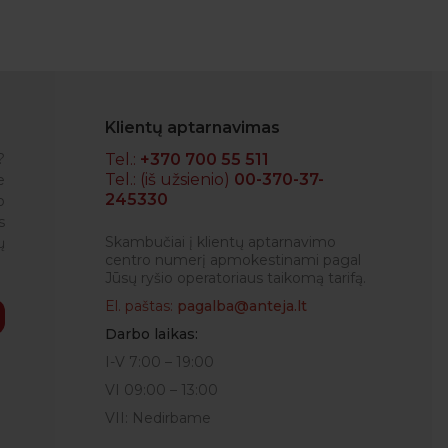
Klientų aptarnavimas
?
Tel.:
+370 700 55 511
Tel.: (iš užsienio)
00-370-37-
e
245330
o
RENATA
s
Skambučiai į klientų aptarnavimo
ų
centro numerį apmokestinami pagal
Jūsų ryšio operatoriaus taikomą tarifą.
El. paštas:
pagalba@anteja.lt
Darbo laikas:
I-V 7:00 – 19:00
VI 09:00 – 13:00
VII: Nedirbame