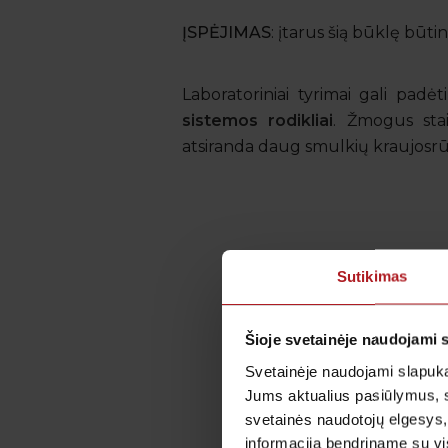
ĮSPĖJIMAS
: įtarus šią būklę būti
Laboratoriniai tyrimai gali padėt
sistemos rodikliai
. Žmogus stai
atsiranda daug smulkių kraujosrūv
Sutikimas
Šioje svetainėje naudojami 
Svetainėje naudojami slapuka
Jums aktualius pasiūlymus, 
svetainės naudotojų elgesys,
informaciją bendriname su vis