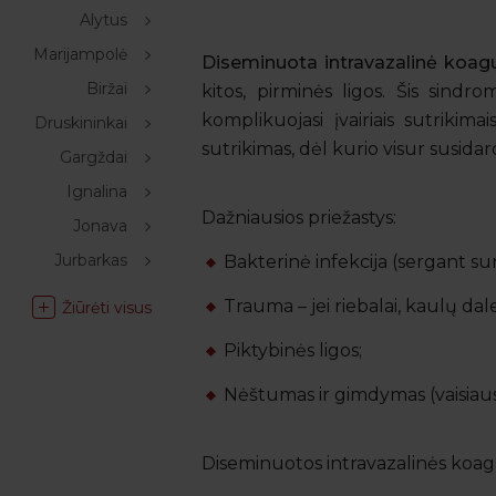
Alytus
Marijampolė
Diseminuota intravazalinė koagu
Biržai
kitos, pirminės ligos. Šis sindro
komplikuojasi įvairiais sutriki
Druskininkai
sutrikimas, dėl kurio visur susi
Gargždai
Ignalina
Dažniausios priežastys:
Jonava
Jurbarkas
Bakterinė infekcija (sergant su
Trauma – jei riebalai, kaulų dale
Žiūrėti visus
Piktybinės ligos;
Nėštumas ir gimdymas (vaisiaus
Diseminuotos intravazalinės koaguli