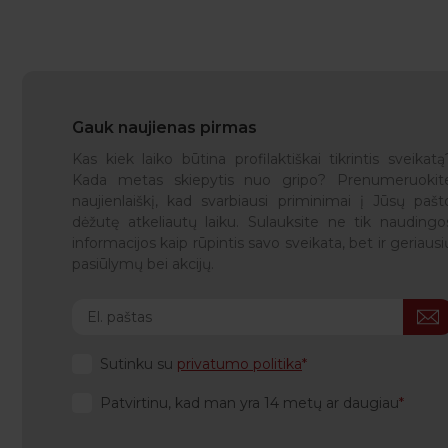
Gauk naujienas pirmas
Kas kiek laiko būtina profilaktiškai tikrintis sveikatą
Kada metas skiepytis nuo gripo? Prenumeruokit
naujienlaiškį, kad svarbiausi priminimai į Jūsų pašt
dėžutę atkeliautų laiku. Sulauksite ne tik naudingo
informacijos kaip rūpintis savo sveikata, bet ir geriausi
pasiūlymų bei akcijų.
Sutinku su
privatumo politika
Patvirtinu, kad man yra 14 metų ar daugiau