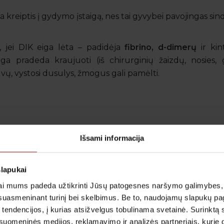
na kreiptis į gydymo įstaigą, nes tai gyvybei pavojingas si
i, jei DIK eiga lėta – padidėja
fibrino, d-dimerų
ir kint
ga pradeda kraujuoti (iš chirurginių žaizdų, nosies, g
ų, vystosi dusulys, žmogus gali pamėlti.
Išsami informacija
slapukai
i mums padeda užtikrinti Jūsų patogesnes naršymo galimybes, ger
suasmeninant turinį bei skelbimus. Be to, naudojamų slapukų p
 tendencijos, į kurias atsižvelgus tobulinama svetainė. Surinktą
uomeninės medijos, reklamavimo ir analizės partneriais, kurie gali