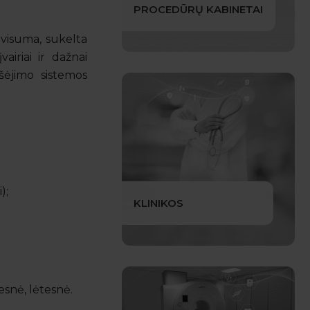
PROCEDŪRŲ KABINETAI
 visuma, sukelta
airiai ir dažnai
ešėjimo sistemos
);
KLINIKOS
nesnė, lėtesnė.