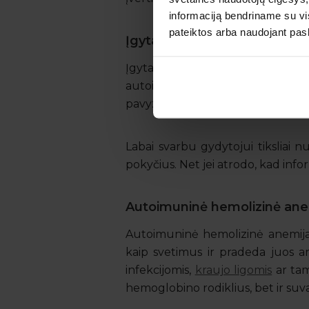
informaciją bendriname su vis
pateiktos arba naudojant pas
Įgyta hemolizinė anemija
Įgyta hemolizinė anemija atsiran
autoimuninės ar onkohematologinė
pavyzdžiui, dėl dirbtinių širdies v
Labai svarbu gydytojui tiksliai n
pokyčius. Net jei atrodo, kad infor
Autoimuninė hemolizinė ane
Autoimuninė hemolizinė anemija p
kaip svetimus ir pradeda juos ar
infekcijomis,
kraujo ligomis
ar tam
hemoglobino rodiklius, bet ir suvald