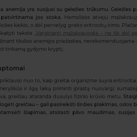
a anemija yra susijusi su geležies trūkumu. Geležies pa
s patvirtinama jos stoka.
Hemolizės atveju mažakraujy
ies kiekio, o dėl pernelyg greito eritrocitų irimo. Plačia
skaityti tekste
„Varginanti mažakraujystė – ne tik dėl ge
ežinant tikslios anemijos priežasties, nerekomenduojama 
inkti tinkamą gydymo kryptį.
imptomai
iklauso nuo to, kaip greitai organizme suyra eritrocitai.
 neryškūs ir ilgą laiką priminti įprastą nuovargį: sumaž
va, greičiau atsiranda dusulys fizinio krūvio metu.
Staig
logėti greičiau – gali pasireikšti širdies plakimas, odos
tamsėti šlapimas, atsirasti pilvo maudimas, susijęs