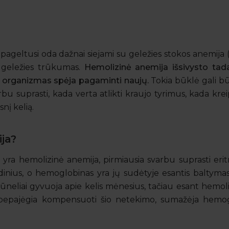
pageltusi oda dažnai siejami su geležies stokos anemija 
ia geležies trūkumas.
Hemolizinė anemija išsivysto tada
nei organizmas spėja pagaminti naujų.
Tokia būklė gali bū
rbu suprasti, kada verta atlikti kraujo tyrimus, kada kreip
snį kelią.
ja?
 yra hemolizinė anemija, pirmiausia svarbu suprasti erit
dinius, o hemoglobinas yra jų sudėtyje esantis baltymas
o kūneliai gyvuoja apie kelis mėnesius, tačiau esant hemol
ebepajėgia kompensuoti šio netekimo, sumažėja hemogl