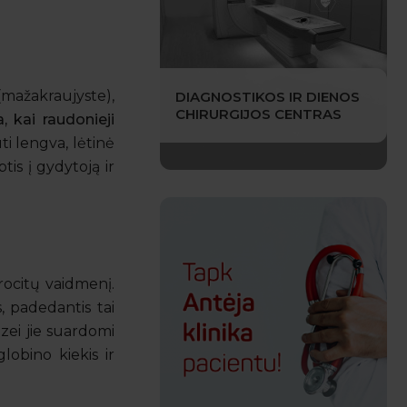
(mažakraujyste),
DIAGNOSTIKOS IR DIENOS
CHIRURGIJOS CENTRAS
, kai raudonieji
ti lengva, lėtinė
tis į gydytoją ir
rocitų vaidmenį.
, padedantis tai
izei jie suardomi
obino kiekis ir