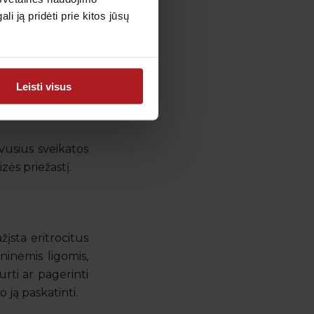
 ją pridėti prie kitos jūsų
kcijos, vaistai,
Leisti visus
citų pažeidimas,
vusius sveikatos
zės priežastį.
įsta eritrocitus
ninėmis ligomis,
rti ar pagerinti
o ją paskatinti.