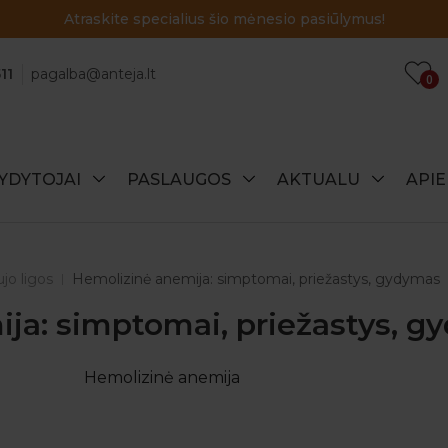
Atraskite specialius šio mėnesio pasiūlymus!
11
pagalba@anteja.lt
0
YDYTOJAI
PASLAUGOS
AKTUALU
API
ujo ligos
Hemolizinė anemija: simptomai, priežastys, gydymas
ja: simptomai, priežastys, g