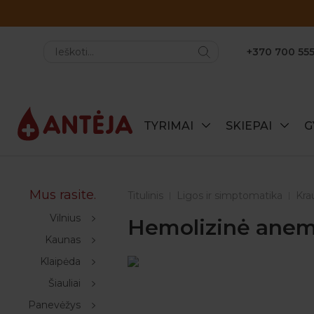
+370 700 555
TYRIMAI
SKIEPAI
G
Mus rasite.
Titulinis
Ligos ir simptomatika
Kra
Vilnius
Hemolizinė anemi
Kaunas
Klaipėda
Šiauliai
Panevėžys