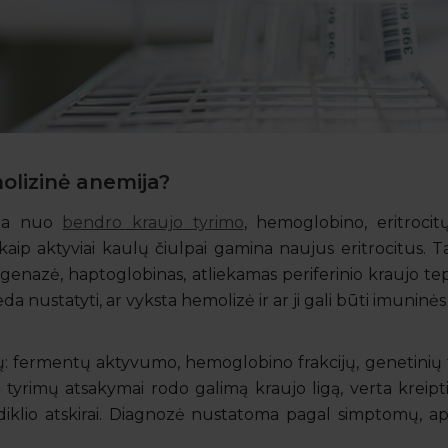
lizinė anemija?
ama nuo
bendro kraujo tyrimo
, hemoglobino, eritrocitų
 kaip aktyviai kaulų čiulpai gamina naujus eritrocitus. T
ogenazė, haptoglobinas, atliekamas periferinio kraujo tepin
 nustatyti, ar vyksta hemolizė ir ar ji gali būti imuninės
mų: fermentų aktyvumo, hemoglobino frakcijų, genetinių t
i tyrimų atsakymai rodo galimą kraujo ligą, verta kreipt
odiklio atskirai. Diagnozė nustatoma pagal simptomų, apž