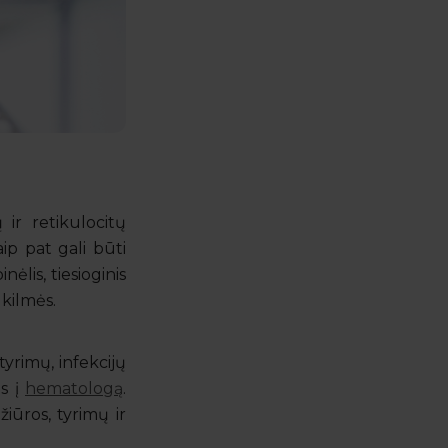
 ir retikulocitų
aip pat gali būti
ėlis, tiesioginis
 kilmės.
yrimų, infekcijų
is į
hematologą
.
iūros, tyrimų ir