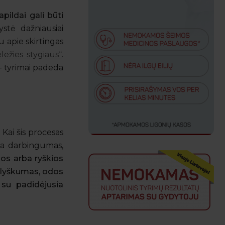
pildai gali būti
stė dažniausiai
u apie skirtingas
ležies stygiaus“
.
– tyrimai padeda
 Kai šis procesas
ėja darbingumas,
ios arba ryškios
 blyškumas, odos
 su padidėjusia