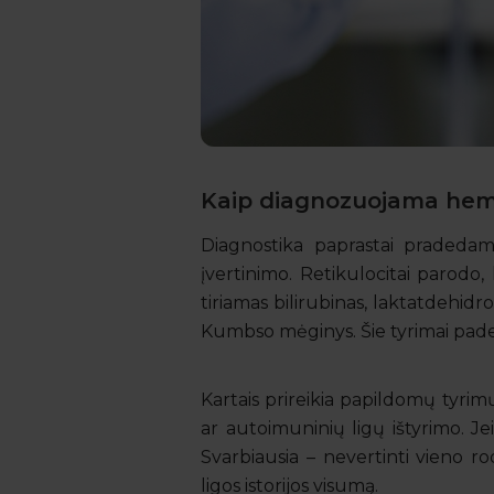
Kaip diagnozuojama hemo
Diagnostika paprastai praded
įvertinimo. Retikulocitai parodo,
tiriamas bilirubinas, laktatdehidr
Kumbso mėginys. Šie tyrimai padeda
Kartais prireikia papildomų tyri
ar autoimuninių ligų ištyrimo. Je
Svarbiausia – nevertinti vieno r
ligos istorijos visumą.