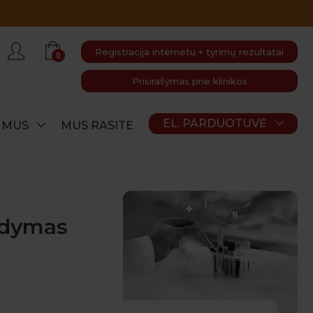
Registracija internetu + tyrimų rezultatai
0
Prisirašymas prie klinikos
EL. PARDUOTUVĖ
E MUS
MUS RASITE
ydymas