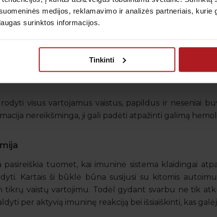
uomeninės medijos, reklamavimo ir analizės partneriais, kurie gali
laugas surinktos informacijos.
da gyvenimo eigoje. Ją gali paskatinti tam tikros infe
Tinkinti
s ligos, kraujo perpylimo reakcijos, mechaninis eritro
ožtuvų, ar smulkiųjų kraujagyslių pažeidimai.
urodyti visus vartojamus vaistus, papildus ir neseniai bu
macija nereikšminga, ji gali padėti atpažinti galimą hemoli
mija
asireiškia tuomet, kai imuninė sistema klaidingai atpaž
dyti. Kartais ši būklė būna susijusi su kitomis autoimu
 tikrų vaistų vartojimu. Todėl gydant svarbu ne tik atku
yti per aktyvią imuninę reakciją bei išsiaiškinti, kas galėj