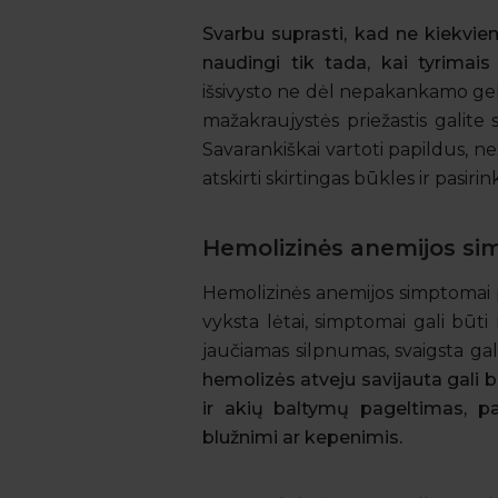
Svarbu suprasti, kad ne kiekvien
naudingi tik tada, kai tyrimai
išsivysto ne dėl nepakankamo gelež
mažakraujystės priežastis galite 
Savarankiškai vartoti papildus, n
atskirti skirtingas būkles ir pasir
Hemolizinės anemijos s
Hemolizinės anemijos simptomai pr
vyksta lėtai, simptomai gali būti
jaučiamas silpnumas, svaigsta gal
hemolizės atveju savijauta gali b
ir akių baltymų pageltimas, pa
blužnimi ar kepenimis.