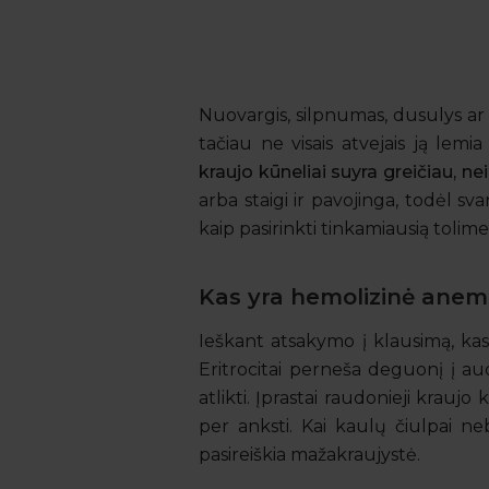
Nuovargis, silpnumas, dusulys ar 
tačiau ne visais atvejais ją lem
kraujo kūneliai suyra greičiau, 
arba staigi ir pavojinga, todėl sva
kaip pasirinkti tinkamiausią tolime
Kas yra hemolizinė anemi
Ieškant atsakymo į klausimą, kas
Eritrocitai perneša deguonį į au
atlikti. Įprastai raudonieji krauj
per anksti. Kai kaulų čiulpai n
pasireiškia mažakraujystė.