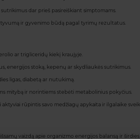
sutrikimus dar prieš pasireiškiant simptomams.
 aktyvumą ir gyvenimo būdą pagal tyrimų rezultatus.
olio ar trigliceridų kiekį kraujyje.
s, energijos stoką, kepenų ar skydliaukės sutrikimus.
dies ligas, diabetą ar nutukimą.
ms mitybą ir norintiems stebėti metabolinius pokyčius.
ktyviai rūpintis savo medžiagų apykaita ir ilgalaike sveik
 išsamų vaizdą apie organizmo energijos balansą ir širdies