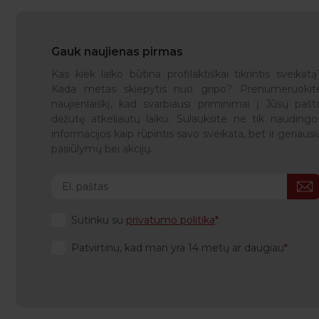
Gauk naujienas pirmas
Kas kiek laiko būtina profilaktiškai tikrintis sveikatą
Kada metas skiepytis nuo gripo? Prenumeruokit
naujienlaiškį, kad svarbiausi priminimai į Jūsų pašt
dėžutę atkeliautų laiku. Sulauksite ne tik naudingo
informacijos kaip rūpintis savo sveikata, bet ir geriausi
pasiūlymų bei akcijų.
Sutinku su
privatumo politika
Patvirtinu, kad man yra 14 metų ar daugiau