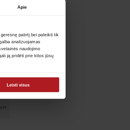
Apie
ą, stebėti kepenų
esnę patirtį bei pateikti tik
agalba analizuojamas
utos, sveikesnės
 svetainės naudojimo
 ją pridėti prie kitos jūsų
Leisti visus
xi+