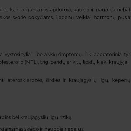
nti, kaip organizmas apdoroja, kaupia ir naudoja riebalu
 įtakos svorio pokyčiams, kepenų veiklai, hormonų pusiaus
 vystosi tyliai – be aiškių simptomų. Tik laboratoriniai tyri
esterolio (MTL), trigliceridų ar kitų lipidų kiekį kraujyje.
inti aterosklerozės, širdies ir kraujagyslių ligų, kepen
irdies bei kraujagyslių ligų riziką.
organizmas skaido ir naudoja riebalus.