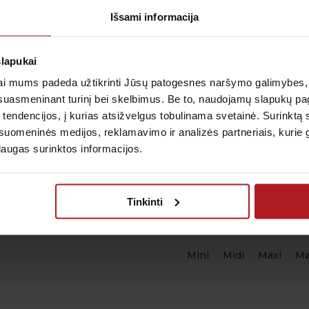
Išsami informacija
s prevencinių priemonių – koreguoti mitybą, fizinį aktyvum
slapukai
joms nepasireiškus.
i mums padeda užtikrinti Jūsų patogesnes naršymo galimybes, ger
suasmeninant turinį bei skelbimus. Be to, naudojamų slapukų p
rama
– tai proaktyvus žingsnis siekiant geresnės savija
 tendencijos, į kurias atsižvelgus tobulinama svetainė. Surinktą
o.
uomeninės medijos, reklamavimo ir analizės partneriais, kurie gali
laugas surinktos informacijos.
Tinkinti
Mini
Midi
Maxi
Ma