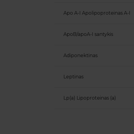
Apo A-I Apolipoproteinas A-I
ApoB/apoA-I santykis
Adiponektinas
Leptinas
Lp(a) Lipoproteinas (a)