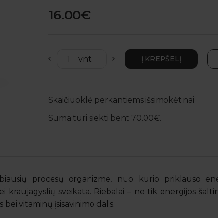
16.00€
Skaičiuoklė perkantiems išsimokėtinai
Suma turi siekti bent 70.00€.
biausių procesų organizme, nuo kurio priklauso ene
 kraujagyslių sveikata. Riebalai – ne tik energijos šaltin
 bei vitaminų įsisavinimo dalis.