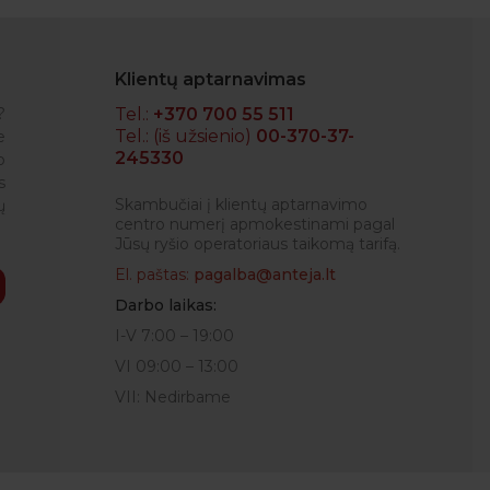
Klientų aptarnavimas
?
Tel.:
+370 700 55 511
Tel.: (iš užsienio)
00-370-37-
e
245330
o
Operatyvumas
s
VIDA
Skambučiai į klientų aptarnavimo
ų
centro numerį apmokestinami pagal
Jūsų ryšio operatoriaus taikomą tarifą.
El. paštas:
pagalba@anteja.lt
Darbo laikas:
I-V 7:00 – 19:00
VI 09:00 – 13:00
VII: Nedirbame