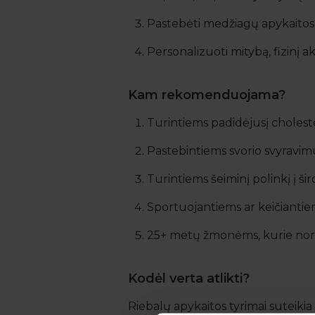
Pastebėti medžiagų apykaitos 
Personalizuoti mitybą, fizinį
Kam rekomenduojama?
Turintiems padidėjusį cholester
Pastebintiems svorio svyravimu
Turintiems šeiminį polinkį į šir
Sportuojantiems ar keičiantie
25+ metų žmonėms, kurie nori a
Kodėl verta atlikti?
Riebalų apykaitos tyrimai suteikia