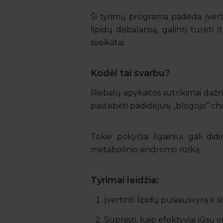
Ši tyrimų programa padeda įverti
lipidų disbalansą, galintį turėti
sveikatai.
Kodėl tai svarbu?
Riebalų apykaitos sutrikimai dažnai
pastebėti padidėjusį „blogojo“ chol
Tokie pokyčiai ilgainiui gali did
metabolinio sindromo riziką.
Tyrimai leidžia:
Įvertinti lipidų pusiausvyrą ir š
Suprasti, kaip efektyviai jūsų 