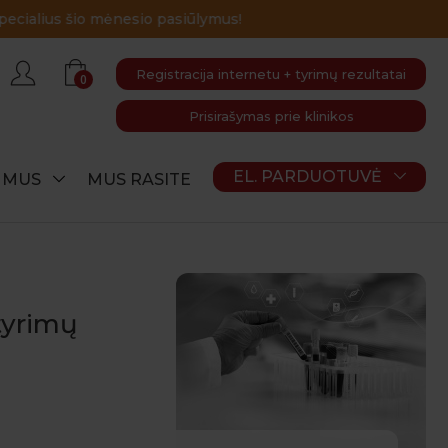
Registracija internetu + tyrimų rezultatai
0
Prisirašymas prie klinikos
EL. PARDUOTUVĖ
E MUS
MUS RASITE
 tyrimų