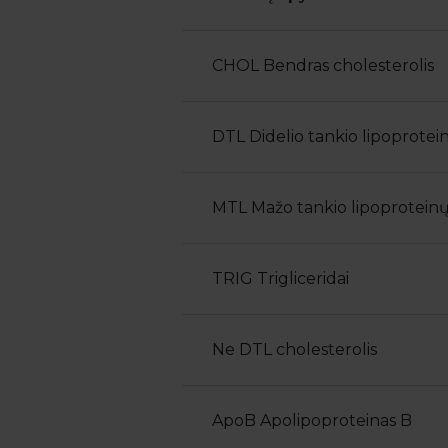
CHOL Bendras cholesterolis
DTL Didelio tankio lipoprotein
MTL Mažo tankio lipoproteinų 
TRIG Trigliceridai
Ne DTL cholesterolis
ApoB Apolipoproteinas B