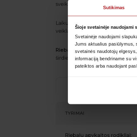
sveikatos rizikas.
Sutikimas
Laiku atlikti tyrimai leidžia imti
Šioje svetainėje naudojami 
veiklą ir užkirsti kelią ligoms dar 
Svetainėje naudojami slapuka
Jums aktualius pasiūlymus, 
Riebalų apykaitos tyrimų prog
svetainės naudotojų elgesys,
širdies ir subalansuoto kūno svori
informaciją bendriname su vis
pateiktos arba naudojant pas
Tyrimų informacija
TYRIMAI
Riebalų apykaitos rodikliai: