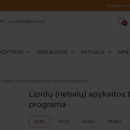
Atraskite specialius šio mėnesio pasiūlymus!
11
pagalba@anteja.lt
0
YDYTOJAI
PASLAUGOS
AKTUALU
API
Lipidų (riebalų) apykaitos tyrimų programa
Lipidų (riebalų) apykaitos
programa
MINI
MIDI
MAXI
MAXI+