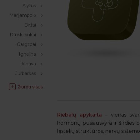
Alytus
Marijampolė
Biržai
Druskininkai
Gargždai
Ignalina
Jonava
Jurbarkas
Žiūrėti visus
Riebalų apykaita
– vienas svar
hormonų pusiausvyra ir širdies bei
ląstelių struktūros, nervų sistemos