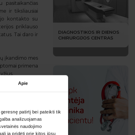
 pasitaikančias
 ir tiksliausiai
ėjo kontakto su
erijos priklauso
DIAGNOSTIKOS IR DIENOS
tatus. Tai daro ir
CHIRURGIJOS CENTRAS
 jų įkandimo mes
imptomai primena
yžius.
Apie
esnę patirtį bei pateikti tik
agalba analizuojamas
 svetainės naudojimo
 ją pridėti prie kitos jūsų