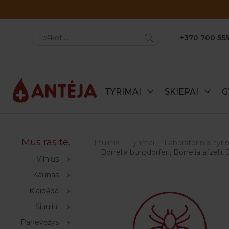
+370 700 555
TYRIMAI
SKIEPAI
G
Mus rasite.
Titulinis
Tyrimai
Laboratoriniai tyri
Borrelia burgdorferi, Borrelia afzelii,
Vilnius
Kaunas
Klaipėda
Šiauliai
Panevėžys