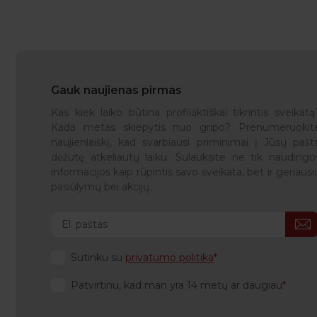
Gauk naujienas pirmas
Kas kiek laiko būtina profilaktiškai tikrintis sveikatą
Kada metas skiepytis nuo gripo? Prenumeruokit
naujienlaiškį, kad svarbiausi priminimai į Jūsų pašt
dėžutę atkeliautų laiku. Sulauksite ne tik naudingo
informacijos kaip rūpintis savo sveikata, bet ir geriausi
pasiūlymų bei akcijų.
Sutinku su
privatumo politika
Patvirtinu, kad man yra 14 metų ar daugiau