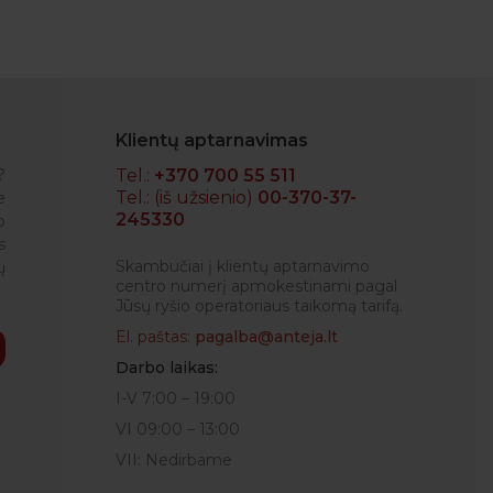
Klientų aptarnavimas
?
Tel.:
+370 700 55 511
Tel.: (iš užsienio)
00-370-37-
e
245330
o
NEDAS
s
Skambučiai į klientų aptarnavimo
ų
centro numerį apmokestinami pagal
Jūsų ryšio operatoriaus taikomą tarifą.
El. paštas:
pagalba@anteja.lt
Darbo laikas:
I-V 7:00 – 19:00
VI 09:00 – 13:00
VII: Nedirbame