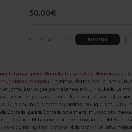
50.00€
statymas prieš Borrelia burgdorferi, Borrelia afzelii, B
s Imunobloto metodu
– tyrimas, skirtas aptikti antikūnu
erijomis, kurios yra pernešamos erkių ir sukelia Laimo l
ijas kiekis organizme rodo, kad yra aktyvi infekcijo
us 30 dienų nuo simptomų atsiradimo. IgM antikūnų n
elii, Borrelia garinii, Borrelia spielmanii Imunobloto meto
obloto IgG ir IgM tyrimus rekomenduojama atlikti kaip pa
 serologiniai tyrimai pateikė dviprasmiškus arba teigi