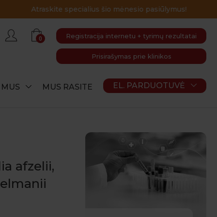
Registracija internetu + tyrimų rezultatai
0
Prisirašymas prie klinikos
EL. PARDUOTUVĖ
E MUS
MUS RASITE
a afzelii,
ielmanii