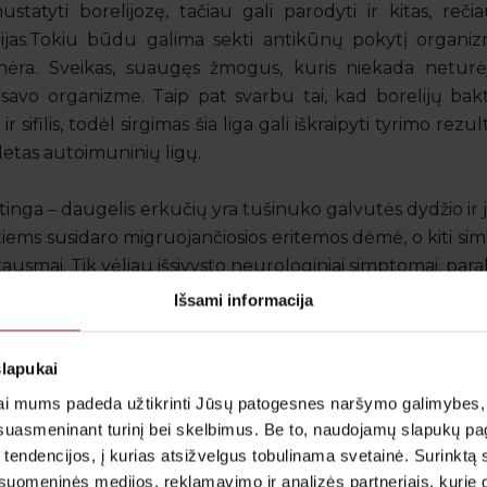
tyti borelijozę, tačiau gali parodyti ir kitas, rečiau
ijas.Tokiu būdu galima sekti antikūnų pokytį organizme
r nėra. Sveikas, suaugęs žmogus, kuris niekada netur
 savo organizme. Taip pat svarbu tai, kad borelijų bakt
r sifilis, todėl sirgimas šia liga gali iškraipyti tyrimo rezul
letas autoimuninių ligų.
ėtinga – daugelis erkučių yra tušinuko galvutės dydžio ir
iems susidaro migruojančiosios eritemos dėmė, o kiti s
ausmai. Tik vėliau išsivysto neurologiniai simptomai, paral
Išsami informacija
slapukai
i mums padeda užtikrinti Jūsų patogesnes naršymo galimybes, ger
suasmeninant turinį bei skelbimus. Be to, naudojamų slapukų p
 tendencijos, į kurias atsižvelgus tobulinama svetainė. Surinktą
uomeninės medijos, reklamavimo ir analizės partneriais, kurie gali