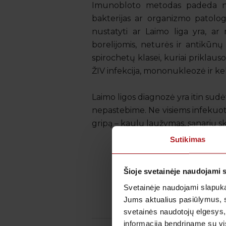
Imunobloto metodas padeda nusta
bakterijas ar organizmo patolog
nustatyti ar Laimo liga yra, a
borelijomis, neturės ir antikūnų
spirochetų klasei, kuriai priklauso i
ŽIV infekcija, mononukleozė ir ke
Laimo ligos diagnozė yra itin sud
nepastebime. Ne visiems infekuot
gripą – kaulų laužymas, sąnarių sk
Sutikimas
Šioje svetainėje naudojami 
Svetainėje naudojami slapuka
Jums aktualius pasiūlymus, 
svetainės naudotojų elgesys,
informaciją bendriname su vis