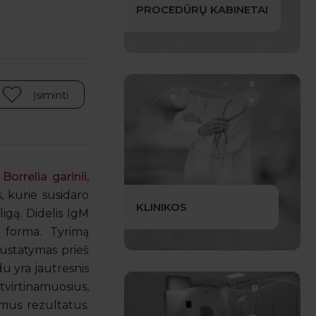
PROCEDŪRŲ KABINETAI
Įsiminti
orrelia garinii,
s, kurie susidaro
KLINIKOS
igą. Didelis IgM
s forma. Tyrimą
ustatymas prieš
du yra jautresnis
tvirtinamuosius,
amus rezultatus.