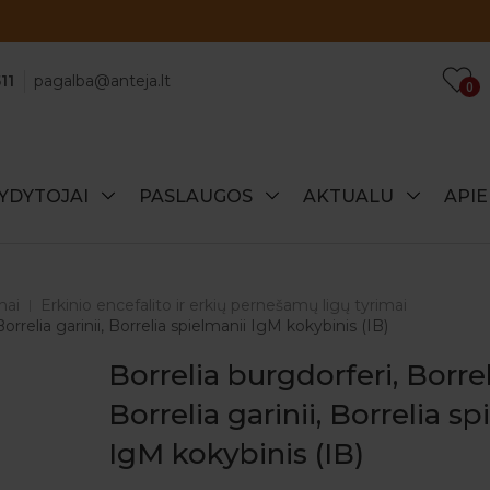
Atraskite specialius šio mėnesio pasiūlymus!
11
pagalba@anteja.lt
0
YDYTOJAI
PASLAUGOS
AKTUALU
API
mai
Erkinio encefalito ir erkių pernešamų ligų tyrimai
 Borrelia garinii, Borrelia spielmanii IgM kokybinis (IB)
Borrelia burgdorferi, Borreli
Borrelia garinii, Borrelia sp
IgM kokybinis (IB)