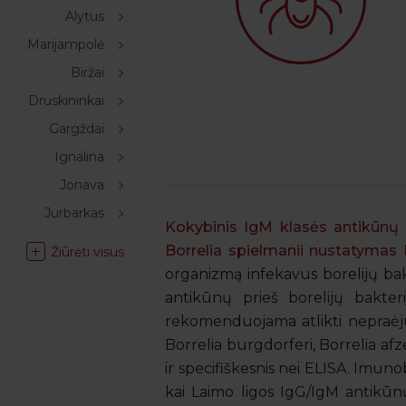
Alytus
Marijampolė
Biržai
Druskininkai
Gargždai
Ignalina
Jonava
Jurbarkas
Kokybinis IgM klasės antikūnų nu
Borrelia spielmanii nustatyma
Žiūrėti visus
organizmą infekavus borelijų bakt
antikūnų prieš borelijų bakter
rekomenduojama atlikti nepraėj
Borrelia burgdorferi, Borrelia afz
ir specifiškesnis nei ELISA. Imun
kai Laimo ligos IgG/IgM antikūnų