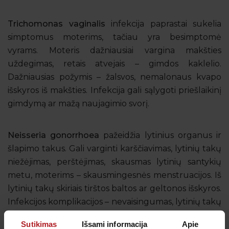
Trichomonas vaginalis
infekcija paprastai sukelia
simptomus moterims, tačiau yra besimptomė
vyrams. Moteris dažniausiai vargina makšties
uždegimas, retais atvejais – gimdos kaklelio.
Dažniausias požymis – žalsvos, nemalonaus kvapo
išskyros iš makšties. Infekcija gali sąlygoti priešlaikinį
gimdymą ar mažą naujagimio svorį.
Neisseria gonorrhoea
pažeidžia lytinius organus ir
šlapimo takus. Gali varginti karščiavimas, lytinių takų
niežėjimas, perštėjimas, skausmas lytinių santykių
metu, moterims – skausmingesnės menstruacijos. Iš
lytinių takų skiriais tirštos baltos ar geltonos išskyros.
Infekcijos komplikacijos – nevaisingumas, lytinių takų
pažeidimas, retais atvejais – kraujo infekcija.
Sutikimas
Išsami informacija
Apie