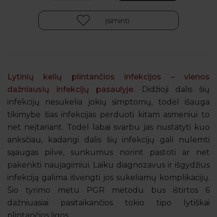
Įsiminti
Lytinių kelių plintančios infekcijos – vienos
dažniausių infekcijų pasaulyje.
Didžioji dalis šių
infekcijų nesukelia jokių simptomų, todėl išauga
tikimybė šias infekcijas perduoti kitam asmeniui to
net neįtariant. Todėl labai svarbu jas nustatyti kuo
anksčiau, kadangi dalis šių infekcijų gali nulemti
sąaugas pilve, sunkumus norint pastoti ar net
pakenkti naujagimiui. Laiku diagnozavus ir išgydžius
infekciją galima išvengti jos sukeliamų komplikacijų.
Šio tyrimo metu PGR metodu bus ištirtos 6
dažniuasiai pasitaikančios tokio tipo lytiškai
plintančios ligos.