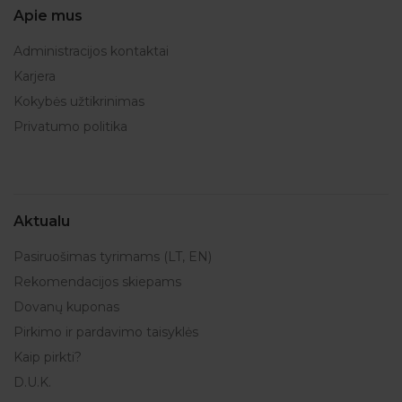
Apie mus
Administracijos kontaktai
Karjera
Kokybės užtikrinimas
Privatumo politika
Aktualu
Pasiruošimas tyrimams (LT, EN)
Rekomendacijos skiepams
Dovanų kuponas
Pirkimo ir pardavimo taisyklės
Kaip pirkti?
D.U.K.