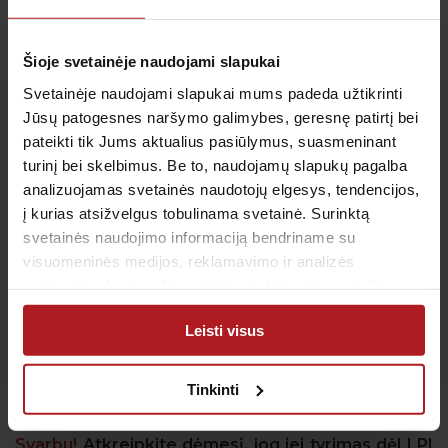
Mycoplasma hominis
sukelta infekcija moterims ir
vyrams sukelia skausmą šlapinantis. Iš lytinių takų
Šioje svetainėje naudojami slapukai
aptinkamos išskyros, kurios gali pasižymėti neįprastu
Svetainėje naudojami slapukai mums padeda užtikrinti
kvapu. Moterys, užsikrėtusios Mycoplasma hominis
Jūsų patogesnes naršymo galimybes, geresnę patirtį bei
infekcija, kartais jaučia skausmą lytinių santykių
pateikti tik Jums aktualius pasiūlymus, suasmeninant
metu.
turinį bei skelbimus. Be to, naudojamų slapukų pagalba
analizuojamas svetainės naudotojų elgesys, tendencijos,
į kurias atsižvelgus tobulinama svetainė. Surinktą
Ureaplasma spp.
moters organizme dažniausiai
svetainės naudojimo informaciją bendriname su
randama sergant gimdos kaklelio, mažojo dubens
visuomeninės medijos, reklamavimo ir analizės
organų uždegimais, vyrams ureaplasma dažniausiai
partneriais, kurie gali ją pridėti prie kitos jūsų pateiktos
randama sergant šlaplės, prostatos uždegimais, tai
arba naudojant paslaugas surinktos informacijos.
gali pabloginti ir spermos kokybę.
Leisti visus
Tinkinti
Moterims rekomenduojama atlikti visus tyrimus iš
nuograndų.
Svarbu!
Atkreipkite dėmesį, jog jei tyrimas dėl LPI