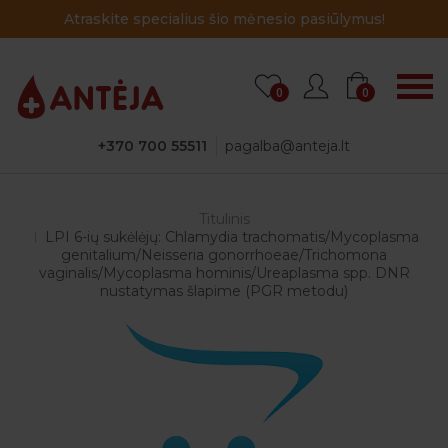
Atraskite specialius šio mėnesio pasiūlymus!
0
0
+370 700 55511
pagalba@anteja.lt
Titulinis
LPI 6-ių sukėlėjų: Chlamydia trachomatis/Mycoplasma
genitalium/Neisseria gonorrhoeae/Trichomona
vaginalis/Mycoplasma hominis/Ureaplasma spp. DNR
nustatymas šlapime (PGR metodu)