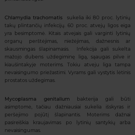
Chlamydia trachomatis
sukelia iki 80 proc. lytinių
takų plintančių infekcijų. 60 proc. atvejų ligos eiga
yra besimptomė. Kitais atvejais gali varginti lytinių
organų perštėjimas, niežėjimas, dažnesnis ar
skausmingas šlapinamasis. Infekcija gali sukelta
mažojo dubens uždegiminę ligą, sąaugas pilve ir
kiaušintakyje moterims. Tokiu atveju liga tampa
nevaisingumo priežastimi. Vyrams gali vystytis lėtinis
prostatos uždegimas.
Mycoplasma genitalium
bakterija gali būti
asimptomė, tačiau dažniausiai sukelia išskyras ir
peršėjimo pojūtį šlapinantis. Moterims dažnai
pasireiškia kraujavimas po lytinių santykių arba
nevaisingumas.