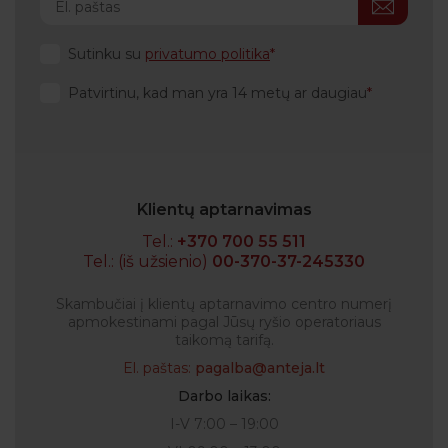
Sutinku su
privatumo politika
Patvirtinu, kad man yra 14 metų ar daugiau
Klientų aptarnavimas
Tel.:
+370 700 55 511
Tel.: (iš užsienio)
00-370-37-245330
Skambučiai į klientų aptarnavimo centro numerį
apmokestinami pagal Jūsų ryšio operatoriaus
taikomą tarifą.
El. paštas:
pagalba@anteja.lt
Darbo laikas:
I-V 7:00 – 19:00