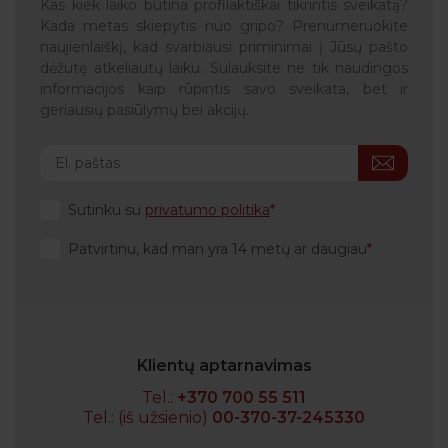
Kas kiek laiko būtina profilaktiškai tikrintis sveikatą?
Kada metas skiepytis nuo gripo? Prenumeruokite
naujienlaiškį, kad svarbiausi priminimai į Jūsų pašto
dėžutę atkeliautų laiku. Sulauksite ne tik naudingos
informacijos kaip rūpintis savo sveikata, bet ir
geriausių pasiūlymų bei akcijų.
Sutinku su
privatumo politika
Patvirtinu, kad man yra 14 metų ar daugiau
Klientų aptarnavimas
Tel.:
+370 700 55 511
Tel.: (iš užsienio)
00-370-37-245330