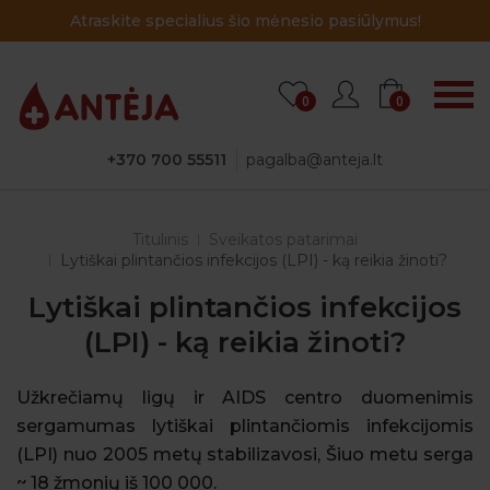
Atraskite specialius šio mėnesio pasiūlymus!
0
0
+370 700 55511
pagalba@anteja.lt
Titulinis
Sveikatos patarimai
Lytiškai plintančios infekcijos (LPI) - ką reikia žinoti?
Lytiškai plintančios infekcijos
(LPI) - ką reikia žinoti?
Užkrečiamų ligų ir AIDS centro duomenimis
sergamumas lytiškai plintančiomis infekcijomis
(LPI) nuo 2005 metų stabilizavosi, Šiuo metu serga
~ 18 žmonių iš 100 000.