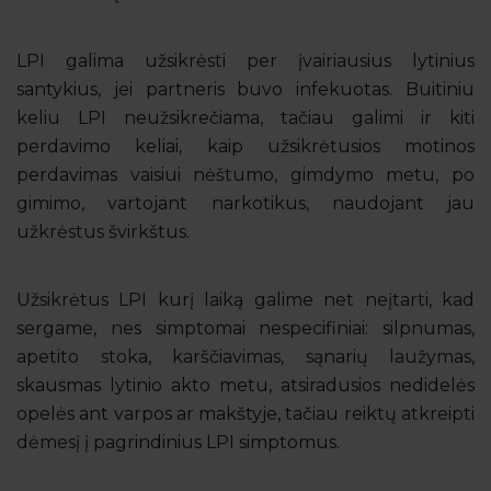
LPI galima užsikrėsti per įvairiausius lytinius
santykius, jei partneris buvo infekuotas. Buitiniu
keliu LPI neužsikrečiama, tačiau galimi ir kiti
perdavimo keliai, kaip užsikrėtusios motinos
perdavimas vaisiui nėštumo, gimdymo metu, po
gimimo, vartojant narkotikus, naudojant jau
užkrėstus švirkštus.
Užsikrėtus LPI kurį laiką galime net neįtarti, kad
sergame, nes simptomai nespecifiniai: silpnumas,
apetito stoka, karščiavimas, sąnarių laužymas,
skausmas lytinio akto metu, atsiradusios nedidelės
opelės ant varpos ar makštyje, tačiau reiktų atkreipti
dėmesį į pagrindinius LPI simptomus.