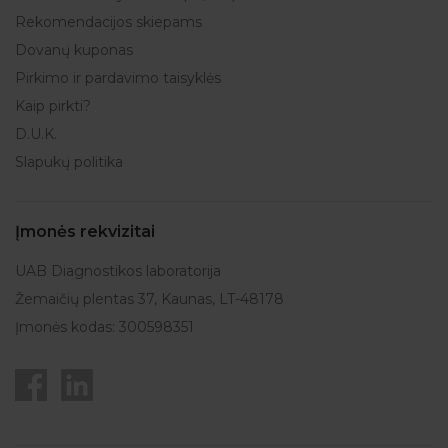
Rekomendacijos skiepams
Dovanų kuponas
Pirkimo ir pardavimo taisyklės
Kaip pirkti?
D.U.K.
Slapukų politika
Įmonės rekvizitai
UAB Diagnostikos laboratorija
Žemaičių plentas 37, Kaunas, LT-48178
Įmonės kodas: 300598351