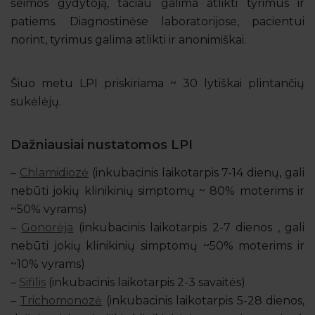
šeimos gydytoją, tačiau galima atlikti tyrimus ir
patiems. Diagnostinėse laboratorijose, pacientui
norint, tyrimus galima atlikti ir anonimiškai.
Šiuo metu LPI priskiriama ~ 30 lytiškai plintančių
sukėlėjų.
Dažniausiai nustatomos LPI
–
Chlamidiozė
(inkubacinis laikotarpis 7-14 dienų, gali
nebūti jokių klinikinių simptomų ~ 80% moterims ir
~50% vyrams)
–
Gonorėja
(inkubacinis laikotarpis 2-7 dienos , gali
nebūti jokių klinikinių simptomų ~50% moterims ir
~10% vyrams)
–
Sifilis
(inkubacinis laikotarpis 2-3 savaitės)
–
Trichomonozė
(inkubacinis laikotarpis 5-28 dienos,