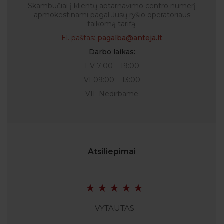
Skambučiai į klientų aptarnavimo centro numerį
apmokestinami pagal Jūsų ryšio operatoriaus
taikomą tarifą.
El. paštas:
pagalba@anteja.lt
Darbo laikas:
I-V 7:00 – 19:00
VI 09:00 – 13:00
VII: Nedirbame
Atsiliepimai
VYTAUTAS