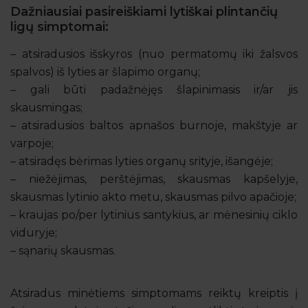
Dažniausiai pasireiškiami lytiškai plintančių
ligų simptomai:
– atsiradusios išskyros (nuo permatomų iki žalsvos
spalvos) iš lyties ar šlapimo organų;
– gali būti padažnėjęs šlapinimasis ir/ar jis
skausmingas;
– atsiradusios baltos apnašos burnoje, makštyje ar
varpoje;
– atsiradęs bėrimas lyties organų srityje, išangėje;
– niežėjimas, perštėjimas, skausmas kapšelyje,
skausmas lytinio akto metu, skausmas pilvo apačioje;
– kraujas po/per lytinius santykius, ar mėnesinių ciklo
viduryje;
– sąnarių skausmas.
Atsiradus minėtiems simptomams reiktų kreiptis į