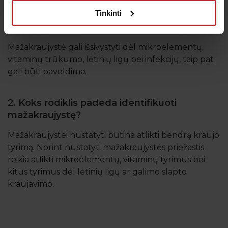
Tinkinti
1. Kas lemia mažakraujystės išsivystymą?
Mažakraujystė gali išsivystyti dėl mikroelementų,
vitaminų trūkumo, lėtinių ligų bei infekcijų, taip pat
gali būti paveldima.
2. Koks rodiklis padeda identifikuoti
mažakraujystę?
Mažakraujystei nustatyti būtina atlikti bendrą kraujo
tyrimą. Norint nustatyti mažakraujystės priežastis
reikia atlikti mikroelementų, vitaminų tyrimus bei
kitus tyrimus dėl lėtinių ligų ar galimo slapto
kraujavimo.