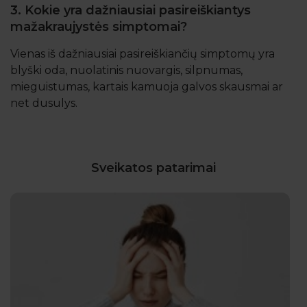
3. Kokie yra dažniausiai pasireiškiantys
mažakraujystės simptomai?
Vienas iš dažniausiai pasireiškiančių simptomų yra
blyški oda, nuolatinis nuovargis, silpnumas,
mieguistumas, kartais kamuoja galvos skausmai ar
net dusulys.
Sveikatos patarimai