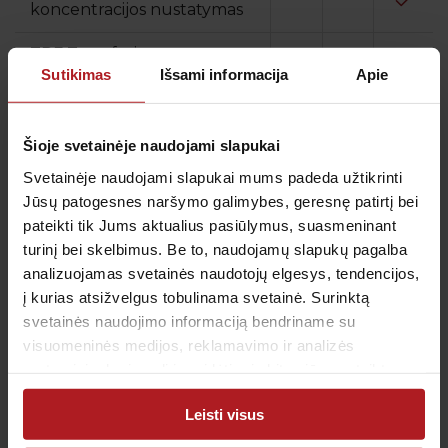
koncentracijos nustatymas
TRF Transferino
koncentracijos nustatymas
Sutikimas
Išsami informacija
Apie
Mikroelementų ir elektrolitų tyrimai:
Šioje svetainėje naudojami slapukai
Svetainėje naudojami slapukai mums padeda užtikrinti
Fe Geležis
Jūsų patogesnes naršymo galimybes, geresnę patirtį bei
pateikti tik Jums aktualius pasiūlymus, suasmeninant
turinį bei skelbimus. Be to, naudojamų slapukų pagalba
Cu Laisvasis varis
analizuojamas svetainės naudotojų elgesys, tendencijos,
į kurias atsižvelgus tobulinama svetainė. Surinktą
Zn Cinko koncentracijos
svetainės naudojimo informaciją bendriname su
nustatymas
visuomeninės medijos, reklamavimo ir analizės
partneriais, kurie gali ją pridėti prie kitos jūsų pateiktos
arba naudojant paslaugas surinktos informacijos.
Leisti visus
D.U.K.