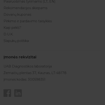
Pasiruošimas tyrimams (LT, EN)
Rekomendacijos skiepams
Dovanų kuponas
Pirkimo ir pardavimo taisyklės
Kaip pirkti?
D.U.K.
Slapukų politika
Įmonės rekvizitai
UAB Diagnostikos laboratorija
Žemaičių plentas 37, Kaunas, LT-48178
Įmonės kodas: 300598351