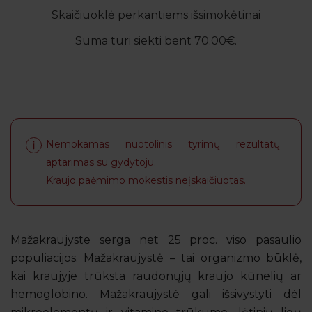
Skaičiuoklė perkantiems išsimokėtinai
Suma turi siekti bent 70.00€.
Nemokamas nuotolinis tyrimų rezultatų
aptarimas su gydytoju.
Kraujo paėmimo mokestis neįskaičiuotas.
Mažakraujyste serga net 25 proc. viso pasaulio
populiacijos. Mažakraujystė – tai organizmo būklė,
kai kraujyje trūksta raudonųjų kraujo kūnelių ar
hemoglobino. Mažakraujystė gali išsivystyti dėl