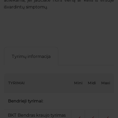
atliekama, jei jaučiate nors vieną ar kelis iš viršuje
išvardintų simptomų.
Tyrimų informacija
TYRIMAI
Mini
Midi
Maxi
Bendrieji tyrimai:
BKT Bendras kraujo tyrimas