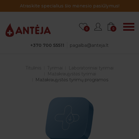
Atraskite specialius šio mėnesio pasiūlymus!
0
0
+370 700 55511
pagalba@anteja.lt
Titulinis
Tyrimai
Laboratoriniai tyrimai
Mažakraujystės tyrimai
Mažakraujystės tyrimų programos