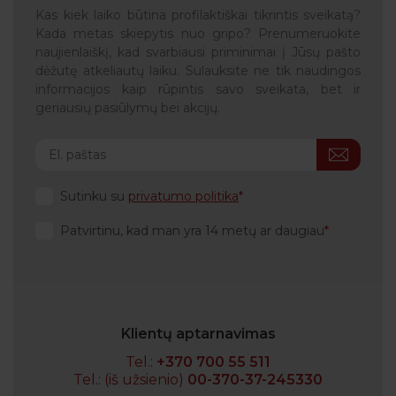
Kas kiek laiko būtina profilaktiškai tikrintis sveikatą?
Kada metas skiepytis nuo gripo? Prenumeruokite
naujienlaiškį, kad svarbiausi priminimai į Jūsų pašto
dėžutę atkeliautų laiku. Sulauksite ne tik naudingos
informacijos kaip rūpintis savo sveikata, bet ir
geriausių pasiūlymų bei akcijų.
Sutinku su
privatumo politika
Patvirtinu, kad man yra 14 metų ar daugiau
Klientų aptarnavimas
Tel.:
+370 700 55 511
Tel.: (iš užsienio)
00-370-37-245330