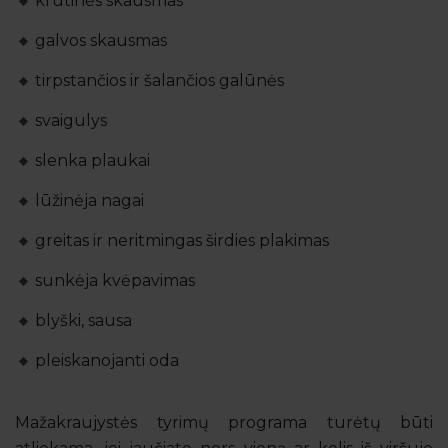
krūtinės skausmas
galvos skausmas
tirpstančios ir šalančios galūnės
svaigulys
slenka plaukai
lūžinėja nagai
greitas ir neritmingas širdies plakimas
sunkėja kvėpavimas
blyški, sausa
pleiskanojanti oda
Mažakraujystės tyrimų programa turėtų būti