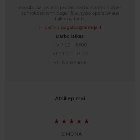
Skambučiai į klientų aptarnavimo centro numerį
apmokestinami pagal Jūsų ryšio operatoriaus
taikomą tarifą.
El. paštas:
pagalba@anteja.lt
Darbo laikas:
I-V 7:00 – 19:00
VI 09:00 – 13:00
VII: Nedirbame
Atsiliepimai
SIMONA