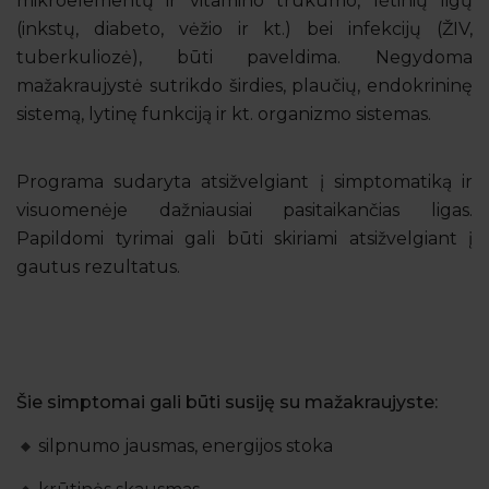
mikroelementų ir vitamino trūkumo, lėtinių ligų
(inkstų, diabeto, vėžio ir kt.) bei infekcijų (ŽIV,
tuberkuliozė), būti paveldima. Negydoma
mažakraujystė sutrikdo širdies, plaučių, endokrininę
sistemą, lytinę funkciją ir kt. organizmo sistemas.
Programa sudaryta atsižvelgiant į simptomatiką ir
visuomenėje dažniausiai pasitaikančias ligas.
Papildomi tyrimai gali būti skiriami atsižvelgiant į
gautus rezultatus.
Šie simptomai gali būti susiję su mažakraujyste:
silpnumo jausmas, energijos stoka