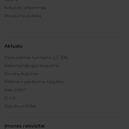
Kokybės užtikrinimas
Privatumo politika
Aktualu
Pasiruošimas tyrimams (LT, EN)
Rekomendacijos skiepams
Dovanų kuponas
Pirkimo ir pardavimo taisyklės
Kaip pirkti?
D.U.K.
Slapukų politika
Įmonės rekvizitai