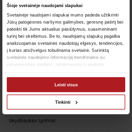
Šioje svetainėje naudojami slapukai
Leptinas
Svetainėje naudojami slapukai mums padeda užtikrinti
Jūsų patogesnes naršymo galimybes, geresnę patirtį bei
Angliavandenių apykaitos rodikliai:
pateikti tik Jums aktualius pasiūlymus, suasmeninant
turinį bei skelbimus. Be to, naudojamų slapukų pagalba
analizuojamas svetainės naudotojų elgesys, tendencijos,
GLU Gliukozė
į kurias atsižvelgus tobulinama svetainė. Surinktą
svetainės naudojimo informaciją bendriname su
HbA1c Glikozilintas
visuomeninės medijos, reklamavimo ir analizės
hemoglobinas
partneriais, kurie gali ją pridėti prie kitos jūsų pateiktos
arba naudojant paslaugas surinktos informacijos.
C-peptidas
Leisti visus
(nevalgius)
INS Insulinas
Tinkinti
(nevalgius)
Skydliaukės tyrimai: