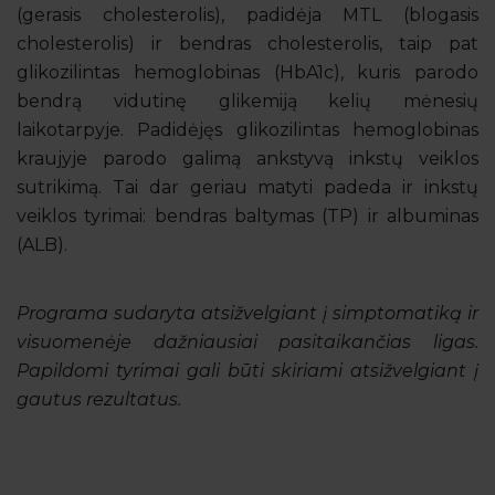
(gerasis cholesterolis), padidėja MTL (blogasis
cholesterolis) ir bendras cholesterolis, taip pat
glikozilintas hemoglobinas (HbA1c), kuris parodo
bendrą vidutinę glikemiją kelių mėnesių
laikotarpyje. Padidėjęs glikozilintas hemoglobinas
kraujyje parodo galimą ankstyvą inkstų veiklos
sutrikimą. Tai dar geriau matyti padeda ir inkstų
veiklos tyrimai: bendras baltymas (TP) ir albuminas
(ALB).
Programa sudaryta atsižvelgiant į simptomatiką ir
visuomenėje dažniausiai pasitaikančias ligas.
Papildomi tyrimai gali būti skiriami atsižvelgiant į
gautus rezultatus.