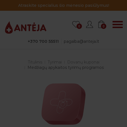
Atraskite specialius šio mėnesio pasiūlymus!
0
0
+370 700 55511
pagalba@anteja.lt
Titulinis
Tyrimai
Dovanų kuponai
Medžiagų apykaitos tyrimų programos