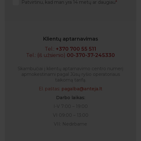
Patvirtinu, kad man yra 14 metų ar daugiau
Klientų aptarnavimas
Tel.:
+370 700 55 511
Tel.: (iš užsienio)
00-370-37-245330
Skambučiai į klientų aptarnavimo centro numerį
apmokestinami pagal Jūsų ryšio operatoriaus
taikomą tarifą.
El. paštas:
pagalba@anteja.lt
Darbo laikas:
I-V 7:00 – 19:00
VI 09:00 – 13:00
VII: Nedirbame