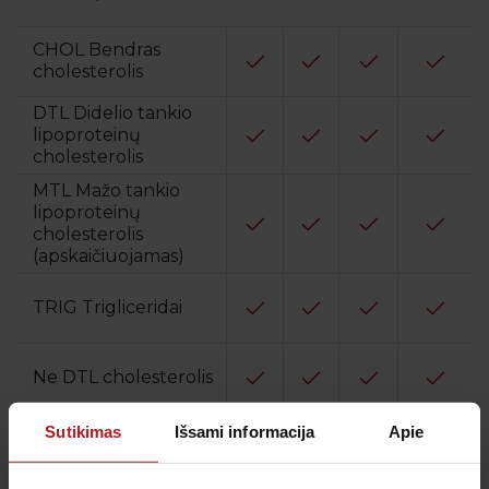
CHOL Bendras
cholesterolis
DTL Didelio tankio
lipoproteinų
cholesterolis
MTL Mažo tankio
lipoproteinų
cholesterolis
(apskaičiuojamas)
TRIG Trigliceridai
Ne DTL cholesterolis
Sutikimas
Išsami informacija
Apie
Adiponektinas