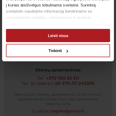
geriausių pasiūlymų bei akcijų.
į kurias atsižvelgus tobulinama svetainė. Surinktą
svetainės naudojimo informaciją bendriname su
visuomeninės medijos, reklamavimo ir analizės
partneriais, kurie gali ją pridėti prie kitos jūsų pateiktos
Sutinku su
privatumo politika
arba naudojant paslaugas surinktos informacijos.
Leisti visus
Patvirtinu, kad man yra 14 metų ar daugiau
Tinkinti
Klientų aptarnavimas
Tel.:
+370 700 55 511
Tel.: (iš užsienio)
00-370-37-245330
Skambučiai į klientų aptarnavimo centro numerį
apmokestinami pagal Jūsų ryšio operatoriaus
taikomą tarifą.
El. paštas:
pagalba@anteja.lt