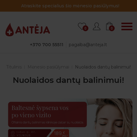
Atraskite specialius šio mėnesio pasiūlymus!
0
0
+370 700 55511
pagalba@anteja.lt
Titulinis
Mėnesio pasiūlymai
Nuolaidos dantų balinimui!
Nuolaidos dantų balinimui!