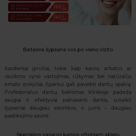
Baltesnė šypsena vos po vieno vizito
Kasdieniai įpročiai, tokie kaip kavos, arbatos ar
raudono vyno vartojimas, rūkymas bei natūralūs
emalio pokyčiai, ilgainiui gali paveikti dantų spalvą.
Profesionalus dantų balinimas klinikoje padeda
saugiai ir efektyviai pašviesinti dantis, suteikti
šypsenai daugiau estetikos, o jums – daugiau
pasitikėjimo savimi.
Specialios vasaros kainos ofisiniam abiejų