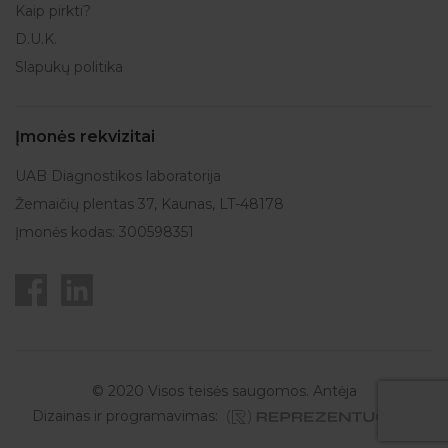
Kaip pirkti?
D.U.K.
Slapukų politika
Įmonės rekvizitai
UAB Diagnostikos laboratorija
Žemaičių plentas 37, Kaunas, LT-48178
Įmonės kodas: 300598351
© 2020 Visos teisės saugomos. Antėja
Dizainas ir programavimas: