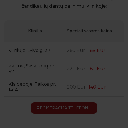
žandikaulių dantų balinimui klinikoje:
Klinika
Speciali vasaros kaina
Vilniuje, Lvivo g. 37
260 Eur
189 Eur
Kaune, Savanorių pr.
220 Eur
160 Eur
97
Klaipėdoje, Taikos pr.
200 Eur
140 Eur
141A
REGISTRACIJA TELEFONU