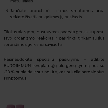
metų laikais.
Jaučiate bronchinės astmos simptomus arba
siekiate išsiaiškinti galimas jų priežastis.
Tikslus alergenų nustatymas padeda geriau suprasti
savo organizmo reakcijas ir pasirinkti tinkamiausius
sprendimus geresnei savijautai.
Pasinaudokite specialiu pasiūlymu – atlikite
EUROIMMUN įkvepiamųjų alergenų tyrimą net su
-20 % nuolaida ir sužinokite, kas sukelia nemalonius
simptomus.