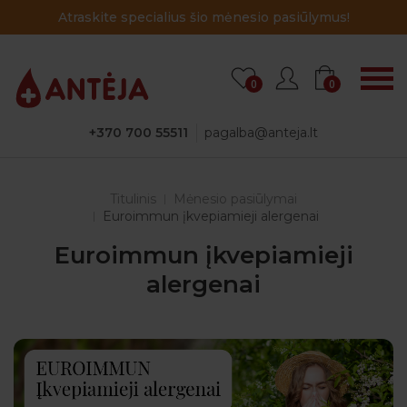
Atraskite specialius šio mėnesio pasiūlymus!
0
0
+370 700 55511
pagalba@anteja.lt
Titulinis
Mėnesio pasiūlymai
Euroimmun įkvepiamieji alergenai
Euroimmun įkvepiamieji
alergenai