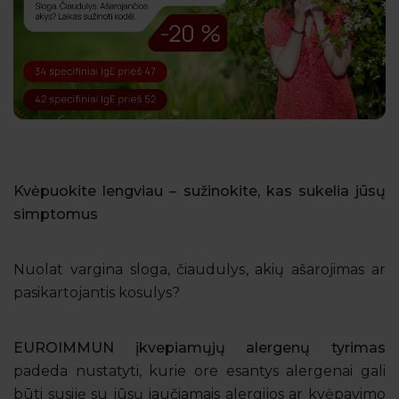
Kvėpuokite lengviau – sužinokite, kas sukelia jūsų
simptomus
Nuolat vargina sloga, čiaudulys, akių ašarojimas ar
pasikartojantis kosulys?
EUROIMMUN įkvepiamųjų alergenų tyrimas
padeda nustatyti, kurie ore esantys alergenai gali
būti susiję su jūsų jaučiamais alergijos ar kvėpavimo