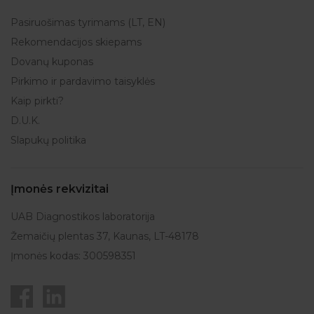
Pasiruošimas tyrimams (LT, EN)
Rekomendacijos skiepams
Dovanų kuponas
Pirkimo ir pardavimo taisyklės
Kaip pirkti?
D.U.K.
Slapukų politika
Įmonės rekvizitai
UAB Diagnostikos laboratorija
Žemaičių plentas 37, Kaunas, LT-48178
Įmonės kodas: 300598351