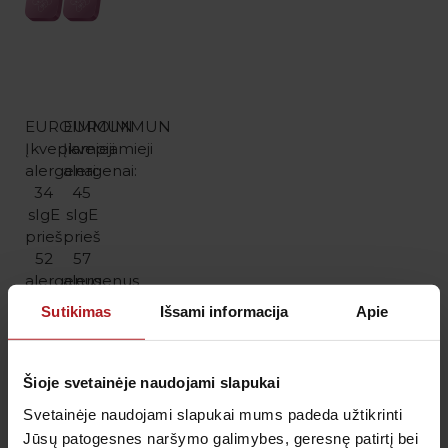
EUROIMMUN
EUROIMMUN
Įkvepiamieji
Įkvepiamieji
alergenai:
alergenai:
34
45
sIgE
sIgE
prieš
prieš
52
57
alergenus
alergenus
(I4)
(PI +
Sutikimas
Išsami informacija
Apie
I4)
78.00€
94.00€
Šioje svetainėje naudojami slapukai
Plačiau
Svetainėje naudojami slapukai mums padeda užtikrinti
Plačiau
Jūsų patogesnes naršymo galimybes, geresnę patirtį bei