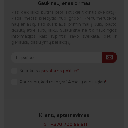
Gauk naujienas pirmas
Kas kiek laiko būtina profilaktiškai tikrintis sveikatą?
Kada metas skiepytis nuo gripo? Prenumeruokite
naujienlaiškį, kad svarbiausi priminimai į Jūsų pašto
dėžutę atkeliautų laiku. Sulauksite ne tik naudingos
informacijos kaip rūpintis savo sveikata, bet ir
geriausių pasiūlymų bei akcijų.
Sutinku su
privatumo politika
Patvirtinu, kad man yra 14 metų ar daugiau
Klientų aptarnavimas
Tel.:
+370 700 55 511