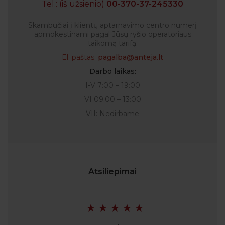
Tel.: (iš užsienio)
00-370-37-245330
Skambučiai į klientų aptarnavimo centro numerį
apmokestinami pagal Jūsų ryšio operatoriaus
taikomą tarifą.
El. paštas:
pagalba@anteja.lt
Darbo laikas:
I-V 7:00 – 19:00
VI 09:00 – 13:00
VII: Nedirbame
Atsiliepimai