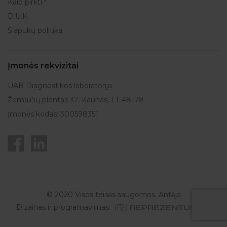
Kaip pirkti?
D.U.K.
Slapukų politika
Įmonės rekvizitai
UAB Diagnostikos laboratorija
Žemaičių plentas 37, Kaunas, LT-48178
Įmonės kodas: 300598351
© 2020 Visos teisės saugomos. Antėja
Dizainas ir programavimas: