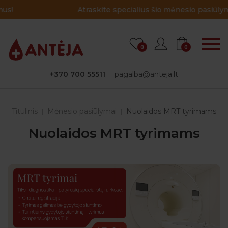
Atraskite specialius šio mėnesio pasiūlymus!
0
0
+370 700 55511
pagalba@anteja.lt
Titulinis
Mėnesio pasiūlymai
Nuolaidos MRT tyrimams
Nuolaidos MRT tyrimams