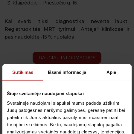
Klaipėdoje – Priestočio g. 16
Kai svarbi tiksli diagnostika, neverta laukti.
Registruokitės MRT tyrimui „Antėja“ klinikose ir
pasinaudokite -15 % nuolaida.
DAUGIAU INFORMACIJOS
Sutikimas
Išsami informacija
Apie
Šioje svetainėje naudojami slapukai
Gauk naujienas pirmas
Svetainėje naudojami slapukai mums padeda užtikrinti
Kas kiek laiko būtina profilaktiškai tikrintis sveikatą?
Jūsų patogesnes naršymo galimybes, geresnę patirtį bei
Kada metas skiepytis nuo gripo? Prenumeruokite
pateikti tik Jums aktualius pasiūlymus, suasmeninant
naujienlaiškį, kad svarbiausi priminimai į Jūsų pašto
dėžutę atkeliautų laiku. Sulauksite ne tik naudingos
turinį bei skelbimus. Be to, naudojamų slapukų pagalba
informacijos kaip rūpintis savo sveikata, bet ir
analizuojamas svetainės naudotojų elgesys, tendencijos,