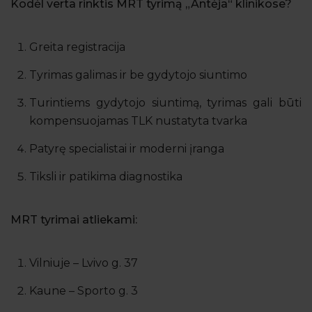
Kodėl verta rinktis MRT tyrimą „Antėja“ klinikose?
Greita registracija
Tyrimas galimas ir be gydytojo siuntimo
Turintiems gydytojo siuntimą, tyrimas gali būti
kompensuojamas TLK nustatyta tvarka
Patyrę specialistai ir moderni įranga
Tiksli ir patikima diagnostika
MRT tyrimai atliekami:
Vilniuje – Lvivo g. 37
Kaune – Sporto g. 3