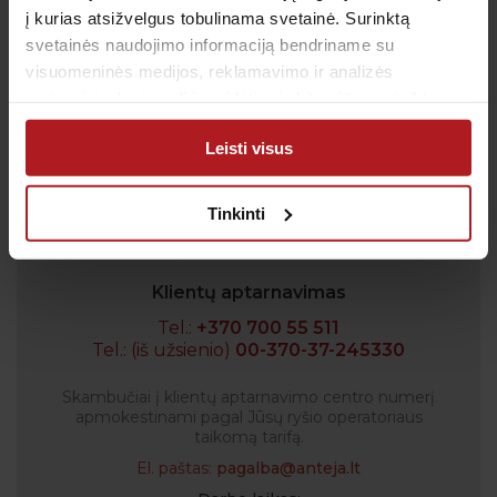
geriausių pasiūlymų bei akcijų.
į kurias atsižvelgus tobulinama svetainė. Surinktą
svetainės naudojimo informaciją bendriname su
visuomeninės medijos, reklamavimo ir analizės
partneriais, kurie gali ją pridėti prie kitos jūsų pateiktos
Sutinku su
privatumo politika
arba naudojant paslaugas surinktos informacijos.
Leisti visus
Patvirtinu, kad man yra 14 metų ar daugiau
Tinkinti
Klientų aptarnavimas
Tel.:
+370 700 55 511
Tel.: (iš užsienio)
00-370-37-245330
Skambučiai į klientų aptarnavimo centro numerį
apmokestinami pagal Jūsų ryšio operatoriaus
taikomą tarifą.
El. paštas:
pagalba@anteja.lt