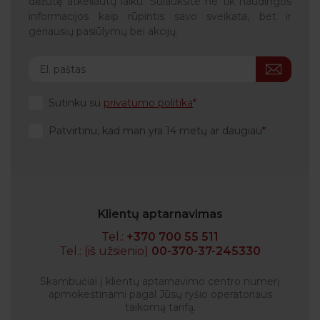
dėžutę atkeliautų laiku. Sulauksite ne tik naudingos
informacijos kaip rūpintis savo sveikata, bet ir
geriausių pasiūlymų bei akcijų.
Sutinku su
privatumo politika
Patvirtinu, kad man yra 14 metų ar daugiau
Klientų aptarnavimas
Tel.:
+370 700 55 511
Tel.: (iš užsienio)
00-370-37-245330
Skambučiai į klientų aptarnavimo centro numerį
apmokestinami pagal Jūsų ryšio operatoriaus
taikomą tarifą.