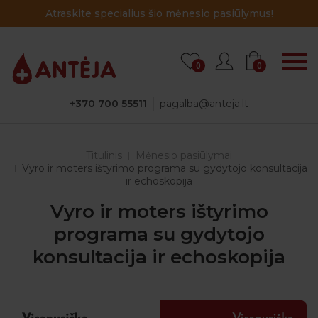
Atraskite specialius šio mėnesio pasiūlymus!
0
0
+370 700 55511
pagalba@anteja.lt
Titulinis
Mėnesio pasiūlymai
Vyro ir moters ištyrimo programa su gydytojo konsultacija
ir echoskopija
Vyro ir moters ištyrimo
programa su gydytojo
konsultacija ir echoskopija