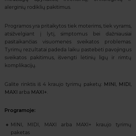
alerginių rodiklių pakitimus.
Programos yra pritaikytos tiek moterims, tiek vyrams,
atsižvelgiant į lytį, simptomus bei dažniausiai
pasitaikančias visuomenės sveikatos problemas.
Tyrimų rezultatai padeda laiku pastebėti pavojingus
sveikatos pakitimus, išvengti lėtinių ligų ir rimtų
komplikacijų.
Galite rinktis iš 4 kraujo tyrimų paketų:
MINI, MIDI,
MAXI
arba
MAXI+
.
Programoje:
MINI, MIDI, MAXI arba MAXI+ kraujo tyrimų
paketas