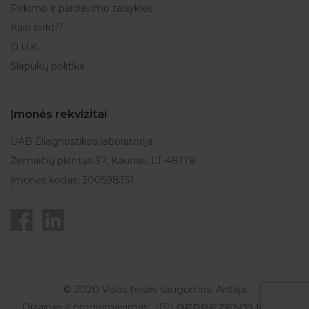
Pirkimo ir pardavimo taisyklės
Kaip pirkti?
D.U.K.
Slapukų politika
Įmonės rekvizitai
UAB Diagnostikos laboratorija
Žemaičių plentas 37, Kaunas, LT-48178
Įmonės kodas: 300598351
© 2020 Visos teisės saugomos. Antėja
Dizainas ir programavimas: