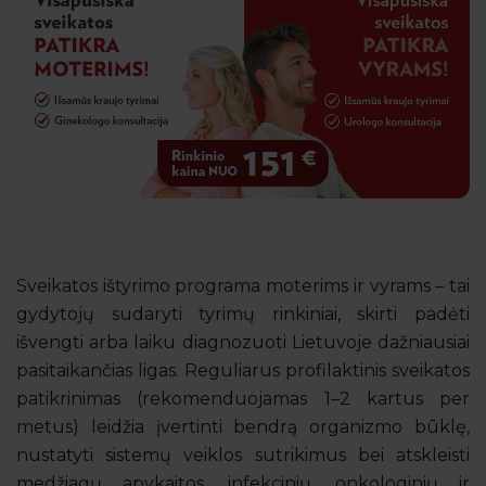
Sveikatos ištyrimo programa moterims ir vyrams – tai
gydytojų sudaryti tyrimų rinkiniai, skirti padėti
išvengti arba laiku diagnozuoti Lietuvoje dažniausiai
pasitaikančias ligas. Reguliarus profilaktinis sveikatos
patikrinimas (rekomenduojamas 1–2 kartus per
metus) leidžia įvertinti bendrą organizmo būklę,
nustatyti sistemų veiklos sutrikimus bei atskleisti
medžiagų apykaitos, infekcinių, onkologinių ir