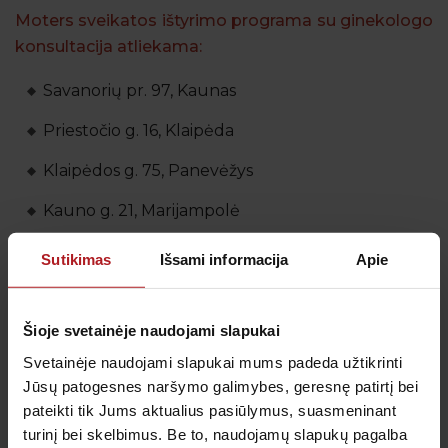
Moters sveikatos ištyrimo programa su ginekologo
konsultacija atliekama:
Savanorių pr. 97, Kaunas
Priestočio g. 16, Klaipėda
Klaipėdos g. 75, Panevėžys
Kauno g. 21, Marijampolė
Turgaus a. 8, Telšiai
Sutikimas
Išsami informacija
Apie
PIRKTI INTERNETU
Šioje svetainėje naudojami slapukai
Lvivo g. 37, Vilnius
Svetainėje naudojami slapukai mums padeda užtikrinti
Jūsų patogesnes naršymo galimybes, geresnę patirtį bei
Antakalnio g. 45, Vilnius
pateikti tik Jums aktualius pasiūlymus, suasmeninant
turinį bei skelbimus. Be to, naudojamų slapukų pagalba
PIRKTI INTERNETU