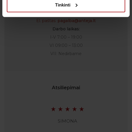
Skambučiai į klientų aptarnavimo centro numerį
Tinkinti
apmokestinami pagal Jūsų ryšio operatoriaus
taikomą tarifą.
El. paštas:
pagalba@anteja.lt
Darbo laikas:
I-V 7:00 – 19:00
VI 09:00 – 13:00
VII: Nedirbame
Atsiliepimai
SIMONA