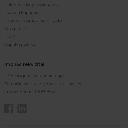
Rekomendacijos skiepams
Dovanų kuponas
Pirkimo ir pardavimo taisyklės
Kaip pirkti?
D.U.K.
Slapukų politika
Įmonės rekvizitai
UAB Diagnostikos laboratorija
Žemaičių plentas 37, Kaunas, LT-48178
Įmonės kodas: 300598351