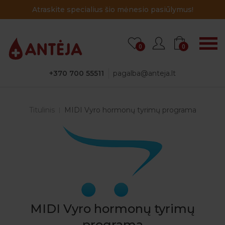
Atraskite specialius šio mėnesio pasiūlymus!
0
0
+370 700 55511
pagalba@anteja.lt
Titulinis
MIDI Vyro hormonų tyrimų programa
MIDI Vyro hormonų tyrimų
programa