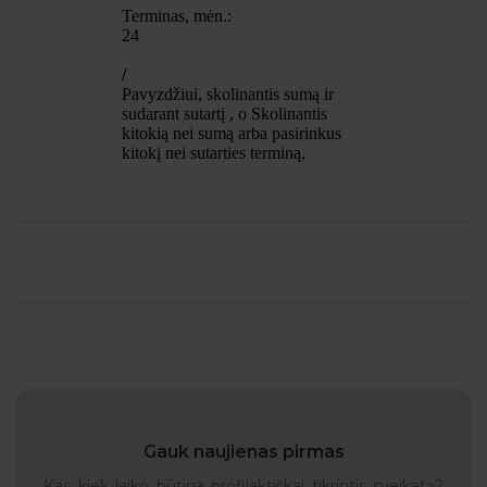
Gauk naujienas pirmas
Kas kiek laiko būtina profilaktiškai tikrintis sveikatą?