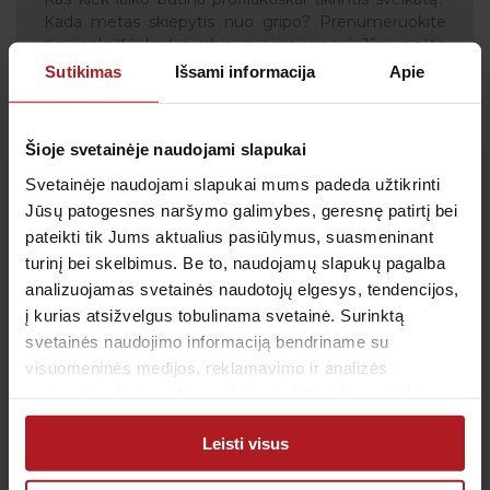
Kada metas skiepytis nuo gripo? Prenumeruokite
naujienlaiškį, kad svarbiausi priminimai į Jūsų pašto
dėžutę atkeliautų laiku. Sulauksite ne tik naudingos
Sutikimas
Išsami informacija
Apie
informacijos kaip rūpintis savo sveikata, bet ir
geriausių pasiūlymų bei akcijų.
Šioje svetainėje naudojami slapukai
Svetainėje naudojami slapukai mums padeda užtikrinti
Jūsų patogesnes naršymo galimybes, geresnę patirtį bei
Sutinku su
privatumo politika
pateikti tik Jums aktualius pasiūlymus, suasmeninant
turinį bei skelbimus. Be to, naudojamų slapukų pagalba
Patvirtinu, kad man yra 14 metų ar daugiau
analizuojamas svetainės naudotojų elgesys, tendencijos,
į kurias atsižvelgus tobulinama svetainė. Surinktą
svetainės naudojimo informaciją bendriname su
visuomeninės medijos, reklamavimo ir analizės
Klientų aptarnavimas
partneriais, kurie gali ją pridėti prie kitos jūsų pateiktos
arba naudojant paslaugas surinktos informacijos.
Tel.:
+370 700 55 511
Leisti visus
Tel.: (iš užsienio)
00-370-37-245330