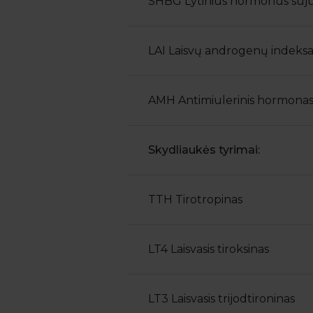
SHBG Lytinius hormonus suju
LAI Laisvų androgenų indeksa
AMH Antimiulerinis hormona
Skydliaukės tyrimai:
TTH Tirotropinas
LT4 Laisvasis tiroksinas
LT3 Laisvasis trijodtironinas