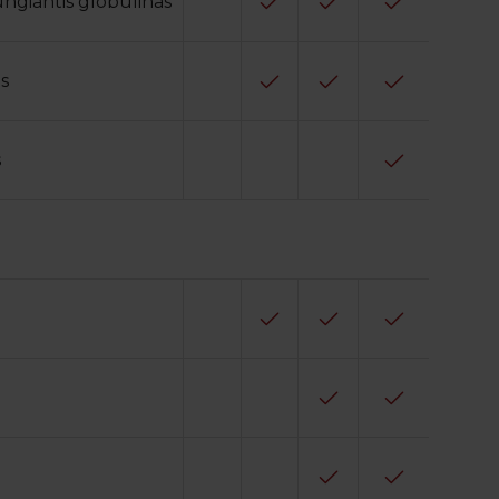
ngiantis globulinas
s
s