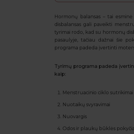
Hormonų balansas – tai esminė m
disbalansas gali paveikti menstru
tyrimai rodo, kad su hormonų di
pasaulyje, tačiau dažnai šie pok
programa padeda įvertinti moters 
Tyrimų programa padeda įvertint
kaip:
Menstruacinio ciklo sutrikimai
Nuotaikų svyravimai
Nuovargis
Odos ir plaukų būklės pokyčia