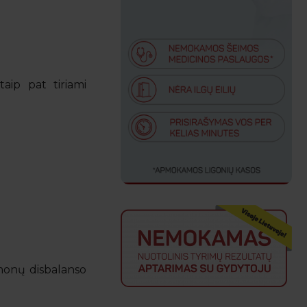
aip pat tiriami
rmonų disbalanso