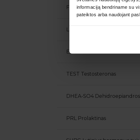
informaciją bendriname su vis
FSH Folikulus stimuliuojanti
pateiktos arba naudojant pas
LH Liuteinizuojantis hormona
E2 Estradiolis
TEST Testosteronas
DHEA-SO4 Dehidroepiandrost
PRL Prolaktinas