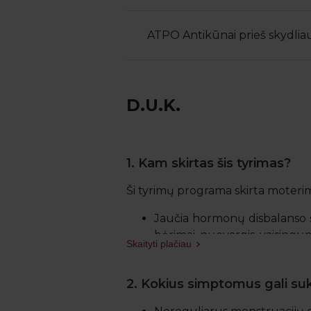
ATPO Antikūnai prieš skydlia
D.U.K.
1. Kam skirtas šis tyrimas?
Ši tyrimų programa skirta moterim
Jaučia hormonų disbalanso s
bėrimai, nuovargis, vaising
Skaityti plačiau
Planuoja nėštumą ar turi s
Turi odos ar plaukų problem
2. Kokius simptomus gali su
Nori profilaktiškai įvertinti