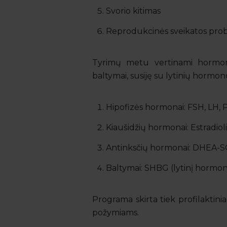
Svorio kitimas
Reprodukcinės sveikatos pro
Tyrimų metu vertinami hormonai,
baltymai, susiję su lytinių hormon
Hipofizės hormonai: FSH, LH, 
Kiaušidžių hormonai: Estradiol
Antinksčių hormonai: DHEA-
Baltymai: SHBG (lytinį hormoną
Programa skirta tiek profilaktin
požymiams.