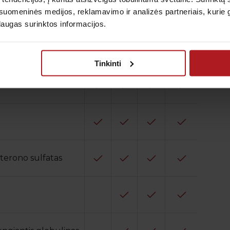
uomeninės medijos, reklamavimo ir analizės partneriais, kurie gali
s hormonas
laugas surinktos informacijos.
s
Tinkinti
erono sulfatas