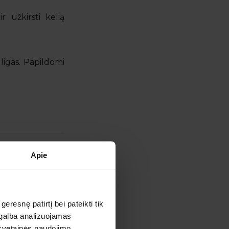
 užkirsti kelią
ligas. Papildomi
Apie
esnę patirtį bei pateikti tik
agalba analizuojamas
 svetainės naudojimo