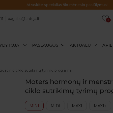
Atraskite specialius šio mėnesio pasiūlymus!
11
pagalba@anteja.lt
0
YDYTOJAI
PASLAUGOS
AKTUALU
API
uacinio ciklo sutrikimų tyrimų programa
Moters hormonų ir menstr
ciklo sutrikimų tyrimų pr
MINI
MIDI
MAXI
MAXI+