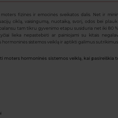
oters fizinės ir emocinės sveikatos dalis. Net ir mi
acijų ciklą, vaisingumą, nuotaiką, svorį, odos bei plauk
sbalansu tam tikru gyvenimo etapu susiduria net iki 80
yčiai lieka nepastebėti ar painiojami su kitais negalav
hormoninės sistemos veiklą ir aptikti galimus sutrikimus
i moters hormoninės sistemos veiklą, kai pasireiškia 
i