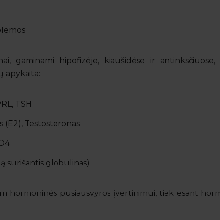
blemos
 gaminami hipofizėje, kiaušidėse ir antinksčiuose, t
ų apykaita:
PRL, TSH
is (E2), Testosteronas
SO4
 surišantis globulinas)
iam hormoninės pusiausvyros įvertinimui, tiek esant ho