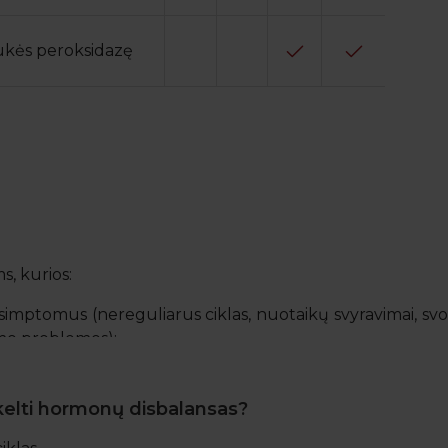
ukės peroksidazę
s, kurios:
imptomus (nereguliarus ciklas, nuotaikų svyravimai, svor
umo problemos);
unkumų pastoti;
ų, galimai susijusių su hormonais;
kelti hormonų disbalansas?
 savo hormoninę sveikatą, net jei nejaučia jokių simptomų.