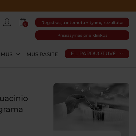
Registracija internetu + tyrimų rezultatai
0
Prisirašymas prie klinikos
EL. PARDUOTUVĖ
E MUS
MUS RASITE
uacinio
ograma