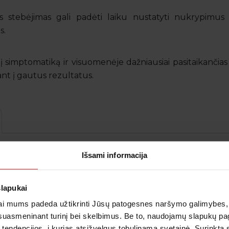
stebėjimas gali padėti laiku nustatyti nukrypimus ir
s.
 simptomatiką ir visuomenėje dažniausiai pasitaikančias 
iant į gautus rezultatus.
Išsami informacija
Mini
Midi
Maxi
Maxi+
slapukai
i mums padeda užtikrinti Jūsų patogesnes naršymo galimybes, ger
iklo dieną):
suasmeninant turinį bei skelbimus. Be to, naudojamų slapukų p
 tendencijos, į kurias atsižvelgus tobulinama svetainė. Surinktą