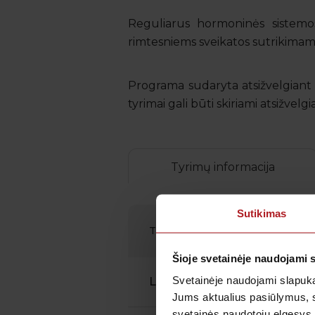
Reguliarus hormoninės sistemos 
rimtesniems sveikatos sutrikimam
Programa sudaryta atsižvelgiant į
tyrimai gali būti skiriami atsižvelg
Tyrimų informacija
Sutikimas
TYRIMAI
Šioje svetainėje naudojami 
Svetainėje naudojami slapuka
Lytinių hormonų tyrimai (2-5 c
Jums aktualius pasiūlymus, 
svetainės naudotojų elgesys,