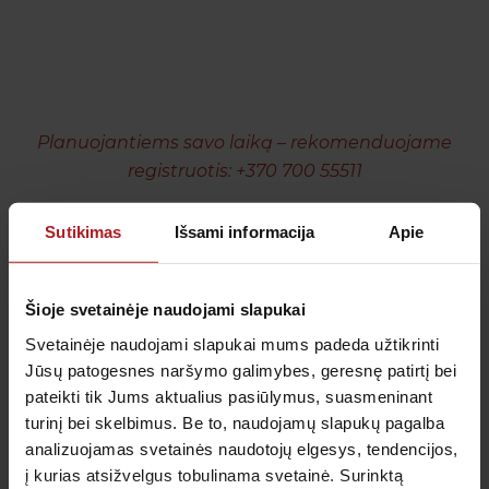
Planuojantiems savo laiką – rekomenduojame
registruotis:
+370 700 55511
Sutikimas
Išsami informacija
Apie
Šioje svetainėje naudojami slapukai
Svetainėje naudojami slapukai mums padeda užtikrinti
Jūsų patogesnes naršymo galimybes, geresnę patirtį bei
pateikti tik Jums aktualius pasiūlymus, suasmeninant
turinį bei skelbimus. Be to, naudojamų slapukų pagalba
– dėl tyrimų, kuriems taikoma nuolaida teirautis
analizuojamas svetainės naudotojų elgesys, tendencijos,
procedūrų kabineto darbuotojo arba klientų
į kurias atsižvelgus tobulinama svetainė. Surinktą