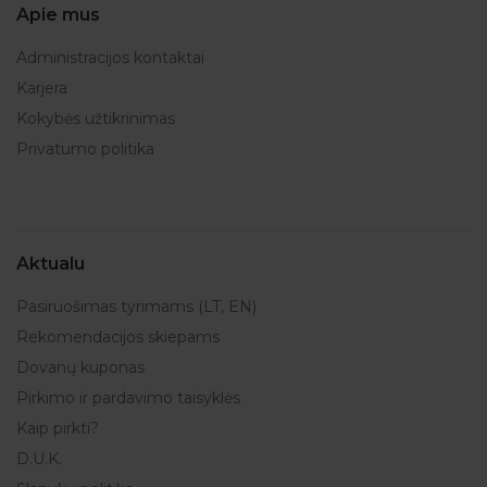
Apie mus
Administracijos kontaktai
Karjera
Kokybės užtikrinimas
Privatumo politika
Aktualu
Pasiruošimas tyrimams (LT, EN)
Rekomendacijos skiepams
Dovanų kuponas
Pirkimo ir pardavimo taisyklės
Kaip pirkti?
D.U.K.