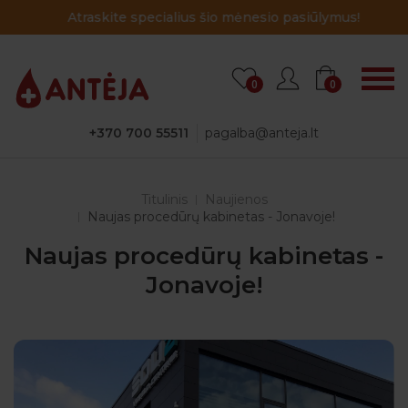
Atraskite specialius šio mėnesio pasiūlymus!
0
0
+370 700 55511
pagalba@anteja.lt
Titulinis
Naujienos
Naujas procedūrų kabinetas - Jonavoje!
Naujas procedūrų kabinetas -
Jonavoje!