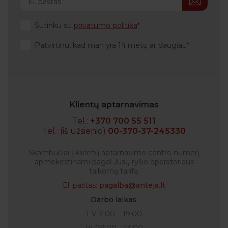
Sutinku su
privatumo politika
Patvirtinu, kad man yra 14 metų ar daugiau
Klientų aptarnavimas
Tel.:
+370 700 55 511
Tel.: (iš užsienio)
00-370-37-245330
Skambučiai į klientų aptarnavimo centro numerį
apmokestinami pagal Jūsų ryšio operatoriaus
taikomą tarifą.
El. paštas:
pagalba@anteja.lt
Darbo laikas:
I-V 7:00 – 19:00