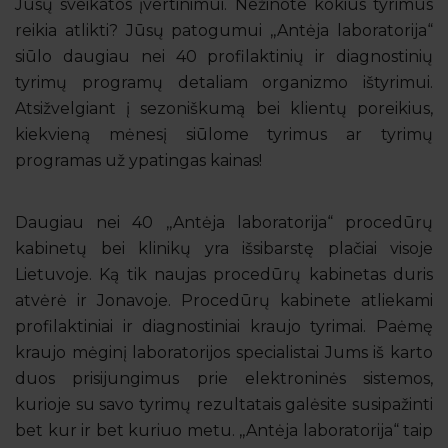
Jūsų sveikatos įvertinimui. Nežinote kokius tyrimus
reikia atlikti? Jūsų patogumui ,,Antėja laboratorija“
siūlo daugiau nei 40 profilaktinių ir diagnostinių
tyrimų programų detaliam organizmo ištyrimui.
Atsižvelgiant į sezoniškumą bei klientų poreikius,
kiekvieną mėnesį siūlome tyrimus ar tyrimų
programas už ypatingas kainas!
Daugiau nei 40 ,,Antėja laboratorija“ procedūrų
kabinetų bei klinikų yra išsibarstę plačiai visoje
Lietuvoje. Ką tik naujas procedūrų kabinetas duris
atvėrė ir Jonavoje. Procedūrų kabinete atliekami
profilaktiniai ir diagnostiniai kraujo tyrimai. Paėmę
kraujo mėginį laboratorijos specialistai Jums iš karto
duos prisijungimus prie elektroninės sistemos,
kurioje su savo tyrimų rezultatais galėsite susipažinti
bet kur ir bet kuriuo metu. ,,Antėja laboratorija“ taip