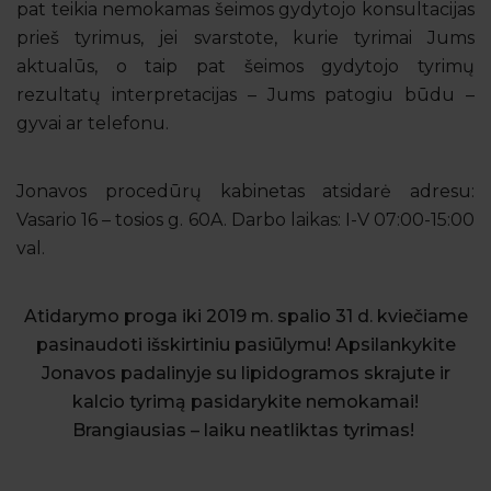
pat teikia nemokamas šeimos gydytojo konsultacijas
prieš tyrimus, jei svarstote, kurie tyrimai Jums
aktualūs, o taip pat šeimos gydytojo tyrimų
rezultatų interpretacijas – Jums patogiu būdu –
gyvai ar telefonu.
Jonavos procedūrų kabinetas atsidarė adresu:
Vasario 16 – tosios g. 60A. Darbo laikas: I-V 07:00-15:00
val.
Atidarymo proga iki 2019 m. spalio 31 d. kviečiame
pasinaudoti išskirtiniu pasiūlymu! Apsilankykite
Jonavos padalinyje su lipidogramos skrajute ir
kalcio tyrimą pasidarykite nemokamai!
Brangiausias – laiku neatliktas tyrimas!